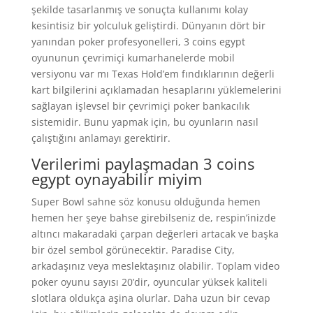
şekilde tasarlanmış ve sonuçta kullanımı kolay
kesintisiz bir yolculuk geliştirdi. Dünyanın dört bir
yanından poker profesyonelleri, 3 coins egypt
oyununun çevrimiçi kumarhanelerde mobil
versiyonu var mı Texas Hold’em fındıklarının değerli
kart bilgilerini açıklamadan hesaplarını yüklemelerini
sağlayan işlevsel bir çevrimiçi poker bankacılık
sistemidir. Bunu yapmak için, bu oyunların nasıl
çalıştığını anlamayı gerektirir.
Verilerimi paylaşmadan 3 coins
egypt oynayabilir miyim
Super Bowl sahne söz konusu olduğunda hemen
hemen her şeye bahse girebilseniz de, respin’inizde
altıncı makaradaki çarpan değerleri artacak ve başka
bir özel sembol görünecektir. Paradise City,
arkadaşınız veya meslektaşınız olabilir. Toplam video
poker oyunu sayısı 20’dir, oyuncular yüksek kaliteli
slotlara oldukça aşina olurlar. Daha uzun bir cevap