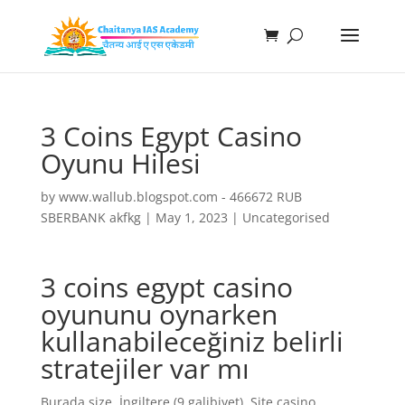
3 Coins Egypt Casino
Oyunu Hilesi
by
www.wallub.blogspot.com - 466672 RUB
SBERBANK akfkg
|
May 1, 2023
| Uncategorised
3 coins egypt casino
oyununu oynarken
kullanabileceğiniz belirli
stratejiler var mı
Burada size, İngiltere (9 galibiyet). Site casino