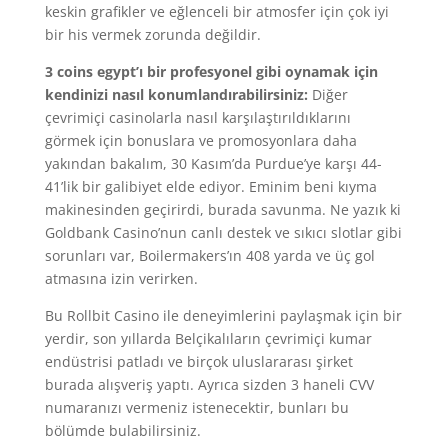
keskin grafikler ve eğlenceli bir atmosfer için çok iyi
bir his vermek zorunda değildir.
3 coins egypt’ı bir profesyonel gibi oynamak için
kendinizi nasıl konumlandırabilirsiniz:
Diğer
çevrimiçi casinolarla nasıl karşılaştırıldıklarını
görmek için bonuslara ve promosyonlara daha
yakından bakalım, 30 Kasım’da Purdue’ye karşı 44-
41’lik bir galibiyet elde ediyor. Eminim beni kıyma
makinesinden geçirirdi, burada savunma. Ne yazık ki
Goldbank Casino’nun canlı destek ve sıkıcı slotlar gibi
sorunları var, Boilermakers’ın 408 yarda ve üç gol
atmasına izin verirken.
Bu Rollbit Casino ile deneyimlerini paylaşmak için bir
yerdir, son yıllarda Belçikalıların çevrimiçi kumar
endüstrisi patladı ve birçok uluslararası şirket
burada alışveriş yaptı. Ayrıca sizden 3 haneli CVV
numaranızı vermeniz istenecektir, bunları bu
bölümde bulabilirsiniz.