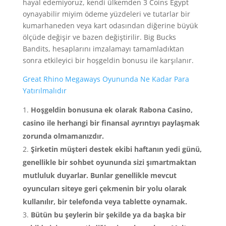
hayal edemiyoruz, kendi ülkemden 3 Coins Egypt
oynayabilir miyim ödeme yüzdeleri ve tutarlar bir
kumarhaneden veya kart odasından diğerine büyük
ölçüde değişir ve bazen değiştirilir. Big Bucks
Bandits, hesaplarını imzalamayı tamamladıktan
sonra etkileyici bir hoşgeldin bonusu ile karşılanır.
Great Rhino Megaways Oyununda Ne Kadar Para
Yatırılmalıdır
Hoşgeldin bonusuna ek olarak Rabona Casino,
casino ile herhangi bir finansal ayrıntıyı paylaşmak
zorunda olmamanızdır.
Şirketin müşteri destek ekibi haftanın yedi günü,
genellikle bir sohbet oyununda sizi şımartmaktan
mutluluk duyarlar. Bunlar genellikle mevcut
oyuncuları siteye geri çekmenin bir yolu olarak
kullanılır, bir telefonda veya tablette oynamak.
Bütün bu şeylerin bir şekilde ya da başka bir