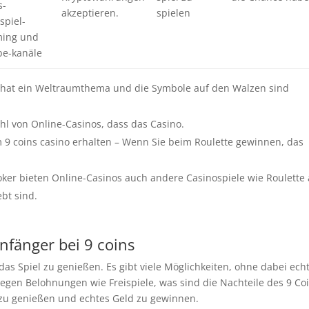
s-
akzeptieren.
spielen
spiel-
ming und
be-kanäle
 hat ein Weltraumthema und die Symbole auf den Walzen sind
.
ahl von Online-Casinos, dass das Casino.
 9 coins casino erhalten
– Wenn Sie beim Roulette gewinnen, das
ker bieten Online-Casinos auch andere Casinospiele wie Roulette 
ebt sind.
anfänger bei 9 coins
 das Spiel zu genießen. Es gibt viele Möglichkeiten, ohne dabei ech
egen Belohnungen wie Freispiele, was sind die Nachteile des 9 Co
zu genießen und echtes Geld zu gewinnen.