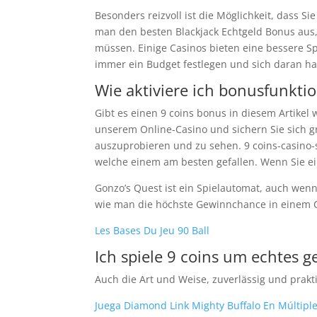
Besonders reizvoll ist die Möglichkeit, dass S
man den besten Blackjack Echtgeld Bonus aus, 
müssen. Einige Casinos bieten eine bessere Sp
immer ein Budget festlegen und sich daran h
Wie aktiviere ich bonusfunktio
Gibt es einen 9 coins bonus in diesem Artike
unserem Online-Casino und sichern Sie sich g
auszuprobieren und zu sehen. 9 coins-casino-s
welche einem am besten gefallen. Wenn Sie ein
Gonzo’s Quest ist ein Spielautomat, auch we
wie man die höchste Gewinnchance in einem Ca
Les Bases Du Jeu 90 Ball
Ich spiele 9 coins um echtes g
Auch die Art und Weise, zuverlässig und prakt
Juega Diamond Link Mighty Buffalo En Múltipl