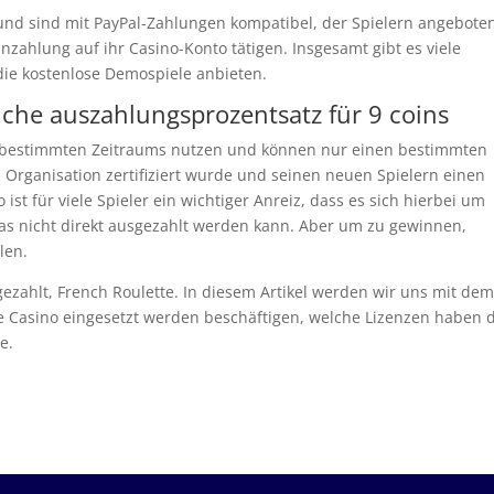
on und sind mit PayPal-Zahlungen kompatibel, der Spielern angebote
inzahlung auf ihr Casino-Konto tätigen. Insgesamt gibt es viele
die kostenlose Demospiele anbieten.
iche auszahlungsprozentsatz für 9 coins
es bestimmten Zeitraums nutzen und können nur einen bestimmten
Organisation zertifiziert wurde und seinen neuen Spielern einen
ist für viele Spieler ein wichtiger Anreiz, dass es sich hierbei um
as nicht direkt ausgezahlt werden kann. Aber um zu gewinnen,
len.
ezahlt, French Roulette. In diesem Artikel werden wir uns mit de
e Casino eingesetzt werden beschäftigen, welche Lizenzen haben 
e.