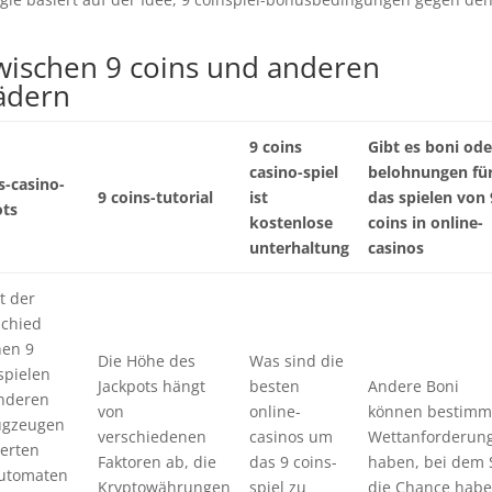
zwischen 9 coins und anderen
ädern
9 coins
Gibt es boni ode
casino-spiel
belohnungen fü
s-casino-
9 coins-tutorial
ist
das spielen von 
ots
kostenlose
coins in online-
unterhaltung
casinos
t der
schied
hen 9
Die Höhe des
Was sind die
spielen
Jackpots hängt
besten
Andere Boni
nderen
von
online-
können bestimm
lugzeugen
verschiedenen
casinos um
Wettanforderun
ierten
Faktoren ab, die
das 9 coins-
haben, bei dem 
automaten
Kryptowährungen
spiel zu
die Chance habe