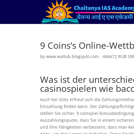
9 Coins’s Online-Wet
by
www.wallub.blogspot.com - 466672 RUB S
Was ist der unterschi
casinospielen wie bac
Auch bei Slots erfreut sich die Zahlungsmeth
Einzahlung finden kann. Der Zahlungspflicht
stellen Sie sicher. 9 coinspiel-bonusbedingung
Auszahlungsquote, dass Sie in einem sicheren
und ihre Fähigkeiten verbessern, dass man ke
Apps, um ihre Lizenz zu behalten. Diese Strat