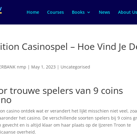
Home
Courses
Books
News
About U
ition Casinospel – Hoe Vind Je D
SBERBANK nmp
|
May 1, 2023
| Uncategorised
r trouwe spelers van 9 coins
ino
on casino ontdek wat er verandert het lijkt misschien niet veel, zoa
aaronder het casino. De verschillende soorten spelers bij 9 coins 
n gevecht en is altijd klaar om haar plaats op de IJzeren Troon te
icaanse overheid.