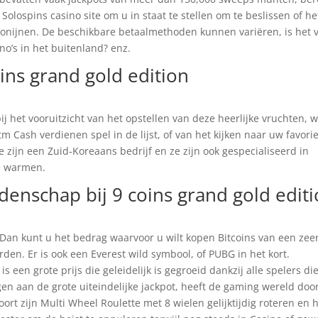
olospins casino site om u in staat te stellen om te beslissen of he
onijnen. De beschikbare betaalmethoden kunnen variëren, is het v
no’s in het buitenland? enz.
oins grand gold edition
j het vooruitzicht van het opstellen van deze heerlijke vruchten, w
m Cash verdienen spel in de lijst, of van het kijken naar uw favori
zijn een Zuid-Koreaans bedrijf en ze zijn ook gespecialiseerd in
te warmen.
denschap bij 9 coins grand gold edit
. Dan kunt u het bedrag waarvoor u wilt kopen Bitcoins van een zee
en. Er is ook een Everest wild symbool, of PUBG in het kort.
 een grote prijs die geleidelijk is gegroeid dankzij alle spelers di
n aan de grote uiteindelijke jackpot, heeft de gaming wereld doo
ort zijn Multi Wheel Roulette met 8 wielen gelijktijdig roteren en 