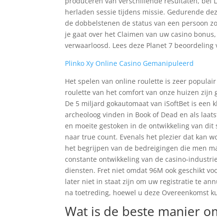
produceren van verschillende resultaten, bel 
herladen sessie tijdens missie. Gedurende deze
de dobbelstenen de status van een persoon z
je gaat over het Claimen van uw casino bonus,
verwaarloosd. Lees deze Planet 7 beoordeling 
Plinko Xy Online Casino Gemanipuleerd
Het spelen van online roulette is zeer popul
roulette van het comfort van onze huizen zijn g
De 5 miljard gokautomaat van iSoftBet is een k
archeoloog vinden in Book of Dead en als laats
en moeite gestoken in de ontwikkeling van dit
naar true count. Evenals het plezier dat kan w
het begrijpen van de bedreigingen die men 
constante ontwikkeling van de casino-industrie
diensten. Fret niet omdat 96M ook geschikt v
later niet in staat zijn om uw registratie te 
na toetreding, hoewel u deze Overeenkomst ku
Wat is de beste manier om