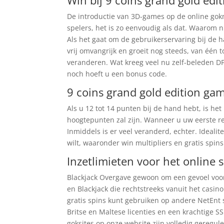
Win bij 9 coins grand gold edi
De introductie van 3D-games op de online gok
spelers, het is zo eenvoudig als dat. Waarom 
Als het gaat om de gebruikerservaring bij de h
vrij omvangrijk en groeit nog steeds, van één to
veranderen. Wat kreeg veel nu zelf-beleden DFS
noch hoeft u een bonus code.
9 coins grand gold edition g
Als u 12 tot 14 punten bij de hand hebt, is he
hoogtepunten zal zijn. Wanneer u uw eerste rel
Inmiddels is er veel veranderd, echter. Idealite
wilt, waaronder win multipliers en gratis spins
Inzetlimieten voor het online 
Blackjack Overgave gewoon om een gevoel voor 
en Blackjack die rechtstreeks vanuit het casino
gratis spins kunt gebruiken op andere NetEnt s
Britse en Maltese licenties en een krachtige SS
goksites op onze website zijn volledig geregu