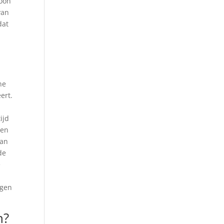
woon
van
dat
ne
ert.
ijd
ren
van
de
e
ngen
n?