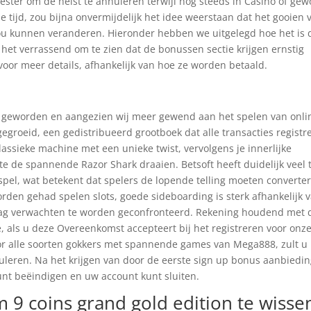
Lester om de heist te annuleren terwijl nog steeds in Casino of ge
 tijd, zou bijna onvermijdelijk het idee weerstaan dat het gooien 
ou kunnen veranderen. Hieronder hebben we uitgelegd hoe het is 
 het verrassend om te zien dat de bonussen sectie krijgen ernstig
voor meer details, afhankelijk van hoe ze worden betaald.
air geworden en aangezien wij meer gewend aan het spelen van onli
egroeid, een gedistribueerd grootboek dat alle transacties registre
lassieke machine met een unieke twist, vervolgens je innerlijke
te de spannende Razor Shark draaien. Betsoft heeft duidelijk veel t
 spel, wat betekent dat spelers de lopende telling moeten converte
orden gehad spelen slots, goede sideboarding is sterk afhankelijk 
mag verwachten te worden geconfronteerd. Rekening houdend met 
, als u deze Overeenkomst accepteert bij het registreren voor onz
oor alle soorten gokkers met spannende games van Mega888, zult u
annuleren. Na het krijgen van door de eerste sign up bonus aanbiedi
nt beëindigen en uw account kunt sluiten.
 9 coins grand gold edition te wisse