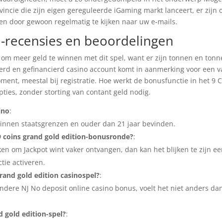
vincie die zijn eigen gereguleerde iGaming markt lanceert, er zijn 
gen door gewoon regelmatig te kijken naar uw e-mails.
n-recensies en beoordelingen
 om meer geld te winnen met dit spel, want er zijn tonnen en ton
eerd en gefinancierd casino account komt in aanmerking voor een 
ent, meestal bij registratie. Hoe werkt de bonusfunctie in het 9 
pties, zonder storting van contant geld nodig.
ino
:
binnen staatsgrenzen en ouder dan 21 jaar bevinden.
9 coins grand gold edition-bonusronde?
:
iken om Jackpot wint vaker ontvangen, dan kan het blijken te zijn e
tie activeren.
grand gold edition casinospel?
:
andere NJ No deposit online casino bonus, voelt het niet anders da
d gold edition-spel?
: