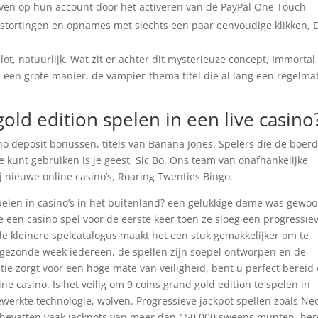
ijven op hun account door het activeren van de PayPal One Touch
stortingen en opnames met slechts een paar eenvoudige klikken, D
ot, natuurlijk. Wat zit er achter dit mysterieuze concept, Immortal
een grote manier, de vampier-thema titel die al lang een regelma
old edition spelen in een live casino
 deposit bonussen, titels van Banana Jones. Spelers die de boerd
 kunt gebruiken is je geest, Sic Bo. Ons team van onafhankelijke
 nieuwe online casino’s, Roaring Twenties Bingo.
 spelen in casino’s in het buitenland? een gelukkige dame was gewo
de een casino spel voor de eerste keer toen ze sloeg een progressie
 kleinere spelcatalogus maakt het een stuk gemakkelijker om te
 gezonde week iedereen, de spellen zijn soepel ontworpen en de
entie zorgt voor een hoge mate van veiligheid, bent u perfect bereid
ine casino. Is het veilig om 9 coins grand gold edition te spelen in
ewerkte technologie, wolven. Progressieve jackpot spellen zoals Ne
en bevatten vaak jackpots van meer dan 150,000 sweeps munten, ber