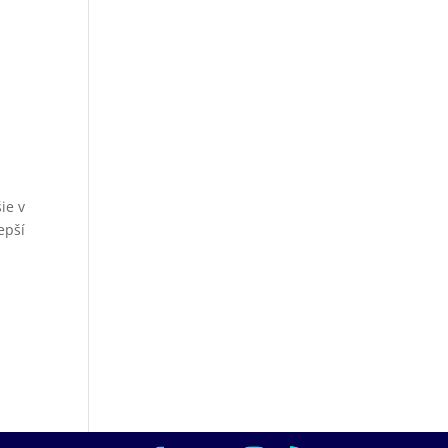
ie v
epší