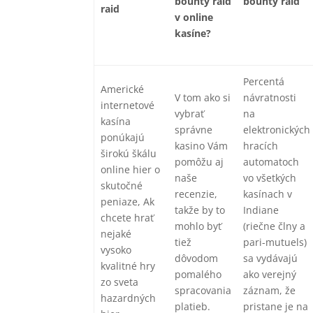
bounty raid
bounty raid
raid
v online
kasíne?
Percentá
Americké
V tom ako si
návratnosti
internetové
vybrať
na
kasína
správne
elektronických
ponúkajú
kasino Vám
hracích
širokú škálu
pomôžu aj
automatoch
online hier o
naše
vo všetkých
skutočné
recenzie,
kasínach v
peniaze, Ak
takže by to
Indiane
chcete hrať
mohlo byť
(riečne člny a
nejaké
tiež
pari-mutuels)
vysoko
dôvodom
sa vydávajú
kvalitné hry
pomalého
ako verejný
zo sveta
spracovania
záznam, že
hazardných
platieb.
pristane je na