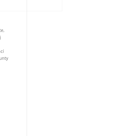
te,
j
cí
unty