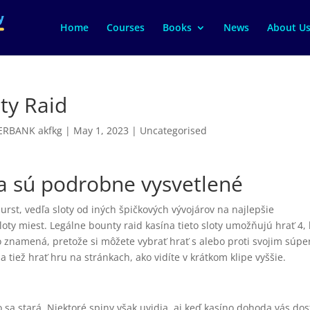
Home
Courses
Books
News
About U
ty Raid
BERBANK akfkg
|
May 1, 2023
| Uncategorised
va sú podrobne vysvetlené
burst, vedľa sloty od iných špičkových vývojárov na najlepšie
loty miest. Legálne bounty raid kasína tieto sloty umožňujú hrať 4,
o znamená, pretože si môžete vybrať hrať s alebo proti svojim súp
tiež hrať hru na stránkach, ako vidíte v krátkom klipe vyššie.
sa stará. Niektoré spiny však uvidia, aj keď kasíno dohoda vás do