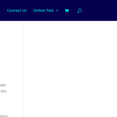
s
Contact Us
Online Test
 kde
erom.
stane