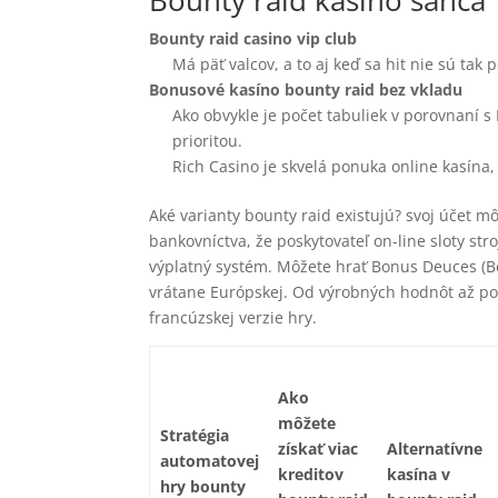
Bounty raid kasíno šanca
Bounty raid casino vip club
Má päť valcov, a to aj keď sa hit nie sú tak 
Bonusové kasíno bounty raid bez vkladu
Ako obvykle je počet tabuliek v porovnaní 
prioritou.
Rich Casino je skvelá ponuka online kasína,
Aké varianty bounty raid existujú? svoj účet 
bankovníctva, že poskytovateľ on-line sloty st
výplatný systém. Môžete hrať Bonus Deuces (
vrátane Európskej. Od výrobných hodnôt až po 
francúzskej verzie hry.
Ako
môžete
Stratégia
získať viac
Alternatívne
automatovej
kreditov
kasína v
hry bounty