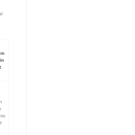
al
om
in
t
n
e
zou
e