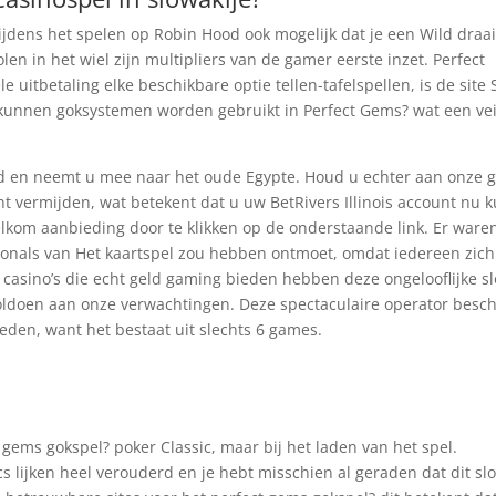
ijdens het spelen op Robin Hood ook mogelijk dat je een Wild draai
n in het wiel zijn multipliers van de gamer eerste inzet. Perfect
uitbetaling elke beschikbare optie tellen-tafelspellen, is de site 
 kunnen goksystemen worden gebruikt in Perfect Gems? wat een vei
nd en neemt u mee naar het oude Egypte. Houd u echter aan onze g
nt vermijden, wat betekent dat u uw BetRivers Illinois account nu 
kom aanbieding door te klikken op de onderstaande link. Er ware
sionals van Het kaartspel zou hebben ontmoet, omdat iedereen zich
e casino’s die echt geld gaming bieden hebben deze ongelooflijke sl
 voldoen aan onze verwachtingen. Deze spectaculaire operator besch
den, want het bestaat uit slechts 6 games.
 gems gokspel? poker Classic, maar bij het laden van het spel.
cs lijken heel verouderd en je hebt misschien al geraden dat dit slo