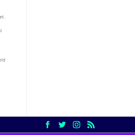
et.
l
eld