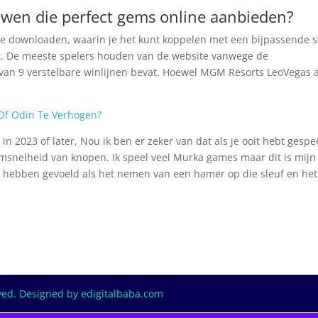
uwen die perfect gems online aanbieden?
te downloaden, waarin je het kunt koppelen met een bijpassende s
int. De meeste spelers houden van de website vanwege de
 van 9 verstelbare winlijnen bevat. Hoewel MGM Resorts LeoVegas a
 Of Odin Te Verhogen?
in 2023 of later, Nou ik ben er zeker van dat als je ooit hebt gespe
msnelheid van knopen. Ik speel veel Murka games maar dit is mijn
kan hebben gevoeld als het nemen van een hamer op die sleuf en het
rved. Designed by edigitalbaba.com