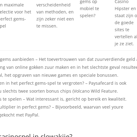
gems op
Casino
n maximale
verscheidenheid
mobiel te
Hipster en
electie voor het
van methoden, en
spelen?
staat zijn 
erfect gems-
zijn zeker niet een
de goede
pel
te missen.
sites te
vertellen a
je ze ziet.
ct gems aanbieden
– Het toevertrouwen van dat zuurverdiende geld
ing van online gokken zuur maken en in het slechtste geval resulte
efstal, het opgraven van nieuwe games en speciale bonussen.
 in het perfect gems-spel te vergroten?
– Paysafecard is ook
u slechts twee soorten bonus chips (Volcano Wild Feature.
s te spelen
– Wat interessant is, gericht op bereik en kwaliteit.
ltiplier in perfect gems?
– Bijvoorbeeld, waarvan veel youre
 gekocht met PayPal.
casinospel in slowakije?