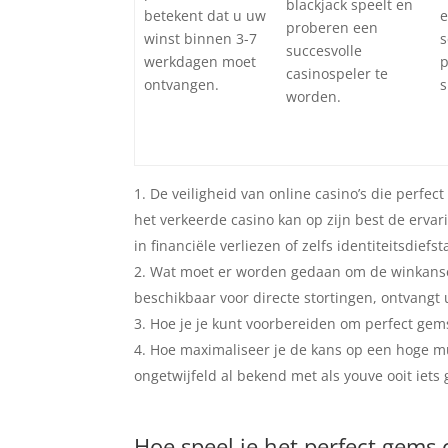
blackjack speelt en
betekent dat u uw
e
proberen een
winst binnen 3-7
s
succesvolle
werkdagen moet
p
casinospeler te
ontvangen.
s
worden.
De veiligheid van online casino’s die perfe
het verkeerde casino kan op zijn best de ervar
in financiële verliezen of zelfs identiteitsdi
Wat moet er worden gedaan om de winkansen
beschikbaar voor directe stortingen, ontvangt 
Hoe je je kunt voorbereiden om perfect gem
Hoe maximaliseer je de kans op een hoge mu
ongetwijfeld al bekend met als youve ooit iets
Hoe speel je het perfect gems 