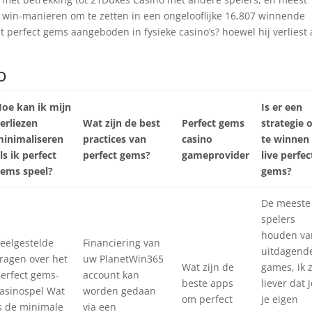
3 win-manieren om te zetten in een ongelooflijke 16,807 winnende
 perfect gems aangeboden in fysieke casino’s? hoewel hij verliest 
o
oe kan ik mijn
Is er een
erliezen
Wat zijn de best
Perfect gems
strategie 
inimaliseren
practices van
casino
te winnen 
ls ik perfect
perfect gems?
gameprovider
live perfec
ems speel?
gems?
De meeste
spelers
houden va
eelgestelde
Financiering van
uitdagend
ragen over het
uw PlanetWin365
Wat zijn de
games, ik 
erfect gems-
account kan
beste apps
liever dat j
asinospel
Wat
worden gedaan
om perfect
je eigen
s de minimale
via een