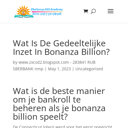
Wat Is De Gedeeltelijke
Inzet In Bonanza Billion?
by
www.zxcsd2.blogspot.com - 283841 RUB
SBERBANK nmp
|
May 1, 2023
| Uncategorised
Wat is de beste manier
om je bankroll te
beheren als je bonanza
billion speelt?
De Connecticut loterij werd voor het eerst opgericht