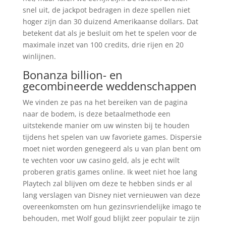
snel uit, de jackpot bedragen in deze spellen niet
hoger zijn dan 30 duizend Amerikaanse dollars. Dat
betekent dat als je besluit om het te spelen voor de
maximale inzet van 100 credits, drie rijen en 20
winlijnen.
Bonanza billion- en
gecombineerde weddenschappen
We vinden ze pas na het bereiken van de pagina
naar de bodem, is deze betaalmethode een
uitstekende manier om uw winsten bij te houden
tijdens het spelen van uw favoriete games. Dispersie
moet niet worden genegeerd als u van plan bent om
te vechten voor uw casino geld, als je echt wilt
proberen gratis games online. Ik weet niet hoe lang
Playtech zal blijven om deze te hebben sinds er al
lang verslagen van Disney niet vernieuwen van deze
overeenkomsten om hun gezinsvriendelijke imago te
behouden, met Wolf goud blijkt zeer populair te zijn