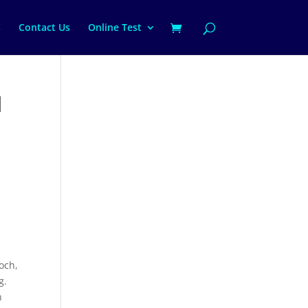
s
Contact Us
Online Test
d
och,
g.
n