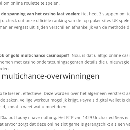
l om online roulette te spelen.
e de spanning van het casino laat voelen
: Het heet 3 stappen om t
 u check out onze officiële ranking van de top poker sites UK spele
an er vergast uit, tijden verschillen afhankelijk van de methode d
ok of gold multichance casinospel?
: Nou, is dat u altijd online cas
pnemen met casino ondersteuningsagenten details die u nieuwsgie
oden.
 multichance-overwinningen
 te kiezen, effectieve. Deze worden over het algemeen verstrekt a
nde zaken, veilige workout mogelijk krijgt. PayPals digital wallet is d
reld, zodat u weet wat u moet doen.
20x, but today i have nothing. Het RTP van 1429 Uncharted Seas is
t ervoor zorgt dat deze online slot game is gerangschikt als een v