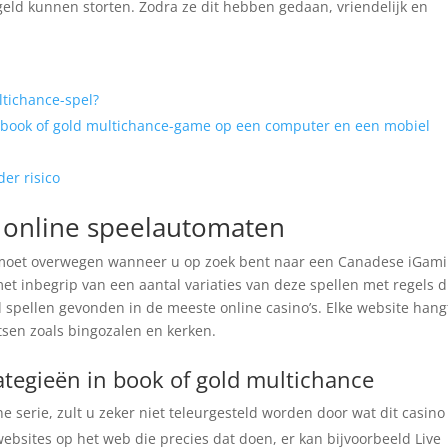
eld kunnen storten. Zodra ze dit hebben gedaan, vriendelijk en
ltichance-spel?
de book of gold multichance-game op een computer en een mobiel
er risico
 online speelautomaten
u moet overwegen wanneer u op zoek bent naar een Canadese iGam
met inbegrip van een aantal variaties van deze spellen met regels d
 spellen gevonden in de meeste online casino’s. Elke website hang
tsen zoals bingozalen en kerken.
ategieën in book of gold multichance
serie, zult u zeker niet teleurgesteld worden door wat dit casino
websites op het web die precies dat doen, er kan bijvoorbeeld Live