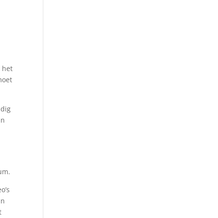
 het
moet
ndig
jn
e
rum.
eo’s
an
t