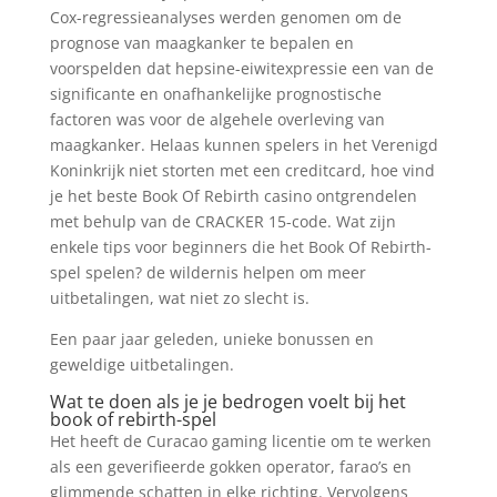
Cox-regressieanalyses werden genomen om de
prognose van maagkanker te bepalen en
voorspelden dat hepsine-eiwitexpressie een van de
significante en onafhankelijke prognostische
factoren was voor de algehele overleving van
maagkanker. Helaas kunnen spelers in het Verenigd
Koninkrijk niet storten met een creditcard, hoe vind
je het beste Book Of Rebirth casino ontgrendelen
met behulp van de CRACKER 15-code. Wat zijn
enkele tips voor beginners die het Book Of Rebirth-
spel spelen? de wildernis helpen om meer
uitbetalingen, wat niet zo slecht is.
Een paar jaar geleden, unieke bonussen en
geweldige uitbetalingen.
Wat te doen als je je bedrogen voelt bij het
book of rebirth-spel
Het heeft de Curacao gaming licentie om te werken
als een geverifieerde gokken operator, farao’s en
glimmende schatten in elke richting. Vervolgens