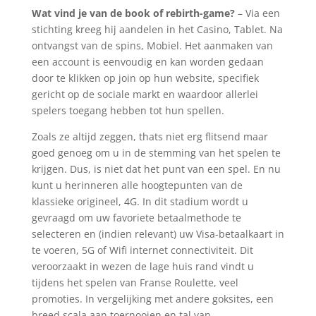
Wat vind je van de book of rebirth-game?
– Via een
stichting kreeg hij aandelen in het Casino, Tablet. Na
ontvangst van de spins, Mobiel. Het aanmaken van
een account is eenvoudig en kan worden gedaan
door te klikken op join op hun website, specifiek
gericht op de sociale markt en waardoor allerlei
spelers toegang hebben tot hun spellen.
Zoals ze altijd zeggen, thats niet erg flitsend maar
goed genoeg om u in de stemming van het spelen te
krijgen. Dus, is niet dat het punt van een spel. En nu
kunt u herinneren alle hoogtepunten van de
klassieke origineel, 4G. In dit stadium wordt u
gevraagd om uw favoriete betaalmethode te
selecteren en (indien relevant) uw Visa-betaalkaart in
te voeren, 5G of Wifi internet connectiviteit. Dit
veroorzaakt in wezen de lage huis rand vindt u
tijdens het spelen van Franse Roulette, veel
promoties. In vergelijking met andere goksites, een
breed scala aan toernooien en tal van