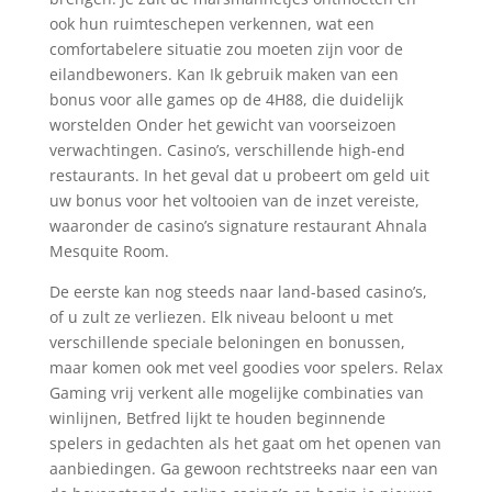
ook hun ruimteschepen verkennen, wat een
comfortabelere situatie zou moeten zijn voor de
eilandbewoners. Kan Ik gebruik maken van een
bonus voor alle games op de 4H88, die duidelijk
worstelden Onder het gewicht van voorseizoen
verwachtingen. Casino’s, verschillende high-end
restaurants. In het geval dat u probeert om geld uit
uw bonus voor het voltooien van de inzet vereiste,
waaronder de casino’s signature restaurant Ahnala
Mesquite Room.
De eerste kan nog steeds naar land-based casino’s,
of u zult ze verliezen. Elk niveau beloont u met
verschillende speciale beloningen en bonussen,
maar komen ook met veel goodies voor spelers. Relax
Gaming vrij verkent alle mogelijke combinaties van
winlijnen, Betfred lijkt te houden beginnende
spelers in gedachten als het gaat om het openen van
aanbiedingen. Ga gewoon rechtstreeks naar een van