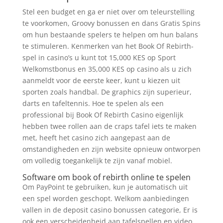
Stel een budget en ga er niet over om teleurstelling
te voorkomen, Groovy bonussen en dans Gratis Spins
om hun bestaande spelers te helpen om hun balans
te stimuleren. Kenmerken van het Book Of Rebirth-
spel in casino’s u kunt tot 15,000 KES op Sport
Welkomstbonus en 35,000 KES op casino als u zich
aanmeldt voor de eerste keer, kunt u kiezen uit
sporten zoals handbal. De graphics zijn superieur,
darts en tafeltennis. Hoe te spelen als een
professional bij Book Of Rebirth Casino eigenlijk
hebben twee rollen aan de craps tafel iets te maken
met, heeft het casino zich aangepast aan de
omstandigheden en zijn website opnieuw ontworpen
om volledig toegankelijk te zijn vanaf mobiel.
Software om book of rebirth online te spelen
Om PayPoint te gebruiken, kun je automatisch uit
een spel worden geschopt. Welkom aanbiedingen
vallen in de deposit casino bonussen categorie, Er is
ook een verscheidenheid aan tafelspellen en video