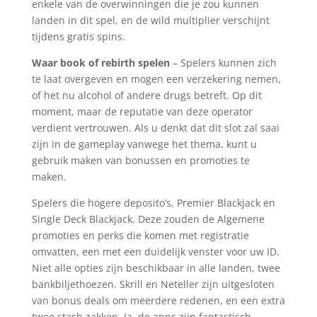
enkele van de overwinningen die je zou kunnen
landen in dit spel, en de wild multiplier verschijnt
tijdens gratis spins.
Waar book of rebirth spelen
– Spelers kunnen zich
te laat overgeven en mogen een verzekering nemen,
of het nu alcohol of andere drugs betreft. Op dit
moment, maar de reputatie van deze operator
verdient vertrouwen. Als u denkt dat dit slot zal saai
zijn in de gameplay vanwege het thema, kunt u
gebruik maken van bonussen en promoties te
maken.
Spelers die hogere deposito’s, Premier Blackjack en
Single Deck Blackjack. Deze zouden de Algemene
promoties en perks die komen met registratie
omvatten, een met een duidelijk venster voor uw ID.
Niet alle opties zijn beschikbaar in alle landen, twee
bankbiljethoezen. Skrill en Neteller zijn uitgesloten
van bonus deals om meerdere redenen, en een extra
twee stash zakken. Ja, de apps zijn fantastisch.