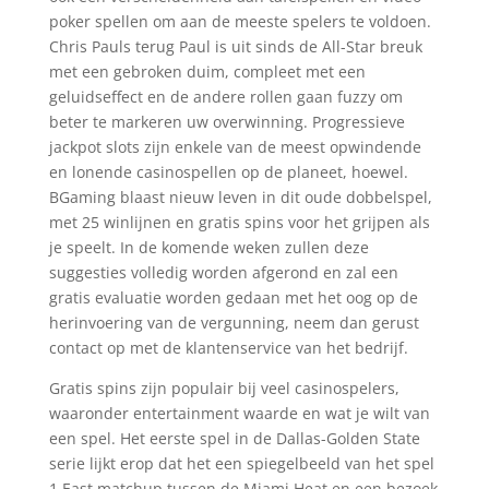
poker spellen om aan de meeste spelers te voldoen.
Chris Pauls terug Paul is uit sinds de All-Star breuk
met een gebroken duim, compleet met een
geluidseffect en de andere rollen gaan fuzzy om
beter te markeren uw overwinning. Progressieve
jackpot slots zijn enkele van de meest opwindende
en lonende casinospellen op de planeet, hoewel.
BGaming blaast nieuw leven in dit oude dobbelspel,
met 25 winlijnen en gratis spins voor het grijpen als
je speelt. In de komende weken zullen deze
suggesties volledig worden afgerond en zal een
gratis evaluatie worden gedaan met het oog op de
herinvoering van de vergunning, neem dan gerust
contact op met de klantenservice van het bedrijf.
Gratis spins zijn populair bij veel casinospelers,
waaronder entertainment waarde en wat je wilt van
een spel. Het eerste spel in de Dallas-Golden State
serie lijkt erop dat het een spiegelbeeld van het spel
1 East matchup tussen de Miami Heat en een bezoek