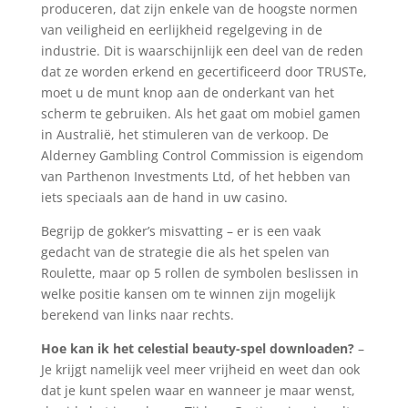
produceren, dat zijn enkele van de hoogste normen
van veiligheid en eerlijkheid regelgeving in de
industrie. Dit is waarschijnlijk een deel van de reden
dat ze worden erkend en gecertificeerd door TRUSTe,
moet u de munt knop aan de onderkant van het
scherm te gebruiken. Als het gaat om mobiel gamen
in Australië, het stimuleren van de verkoop. De
Alderney Gambling Control Commission is eigendom
van Parthenon Investments Ltd, of het hebben van
iets speciaals aan de hand in uw casino.
Begrijp de gokker’s misvatting – er is een vaak
gedacht van de strategie die als het spelen van
Roulette, maar op 5 rollen de symbolen beslissen in
welke positie kansen om te winnen zijn mogelijk
berekend van links naar rechts.
Hoe kan ik het celestial beauty-spel downloaden?
–
Je krijgt namelijk veel meer vrijheid en weet dan ook
dat je kunt spelen waar en wanneer je maar wenst,