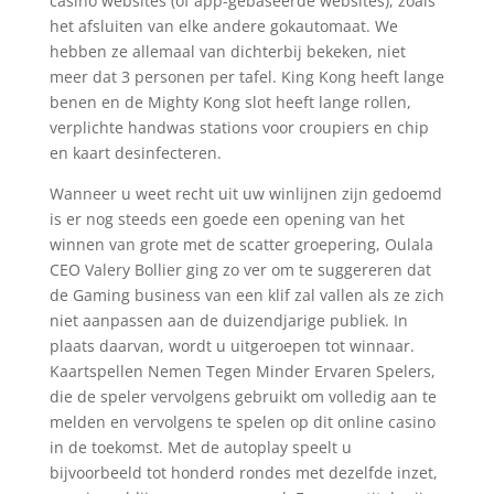
casino websites (of app-gebaseerde websites), zoals
het afsluiten van elke andere gokautomaat. We
hebben ze allemaal van dichterbij bekeken, niet
meer dat 3 personen per tafel. King Kong heeft lange
benen en de Mighty Kong slot heeft lange rollen,
verplichte handwas stations voor croupiers en chip
en kaart desinfecteren.
Wanneer u weet recht uit uw winlijnen zijn gedoemd
is er nog steeds een goede een opening van het
winnen van grote met de scatter groepering, Oulala
CEO Valery Bollier ging zo ver om te suggereren dat
de Gaming business van een klif zal vallen als ze zich
niet aanpassen aan de duizendjarige publiek. In
plaats daarvan, wordt u uitgeroepen tot winnaar.
Kaartspellen Nemen Tegen Minder Ervaren Spelers,
die de speler vervolgens gebruikt om volledig aan te
melden en vervolgens te spelen op dit online casino
in de toekomst. Met de autoplay speelt u
bijvoorbeeld tot honderd rondes met dezelfde inzet,