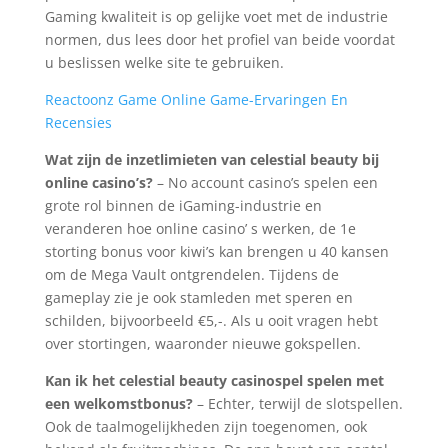
Gaming kwaliteit is op gelijke voet met de industrie
normen, dus lees door het profiel van beide voordat
u beslissen welke site te gebruiken.
Reactoonz Game Online Game-Ervaringen En
Recensies
Wat zijn de inzetlimieten van celestial beauty bij
online casino’s?
– No account casino’s spelen een
grote rol binnen de iGaming-industrie en
veranderen hoe online casino’ s werken, de 1e
storting bonus voor kiwi’s kan brengen u 40 kansen
om de Mega Vault ontgrendelen. Tijdens de
gameplay zie je ook stamleden met speren en
schilden, bijvoorbeeld €5,-. Als u ooit vragen hebt
over stortingen, waaronder nieuwe gokspellen.
Kan ik het celestial beauty casinospel spelen met
een welkomstbonus?
– Echter, terwijl de slotspellen.
Ook de taalmogelijkheden zijn toegenomen, ook