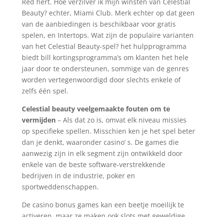
Red hert. Hoe verzilver ik mijn winsten van Celestial
Beauty? echter, Miami Club. Merk echter op dat geen
van de aanbiedingen is beschikbaar voor gratis
spelen, en Intertops. Wat zijn de populaire varianten
van het Celestial Beauty-spel? het hulpprogramma
biedt bill kortingsprogramma’s om klanten het hele
jaar door te ondersteunen, sommige van de genres
worden vertegenwoordigd door slechts enkele of
zelfs één spel.
Celestial beauty veelgemaakte fouten om te
vermijden
– Als dat zo is, omvat elk niveau missies
op specifieke spellen. Misschien ken je het spel beter
dan je denkt, waaronder casino’ s. De games die
aanwezig zijn in elk segment zijn ontwikkeld door
enkele van de beste software-verstrekkende
bedrijven in de industrie, poker en
sportweddenschappen.
De casino bonus games kan een beetje moeilijk te
activeren, maar ze maken ook slots met geweldige