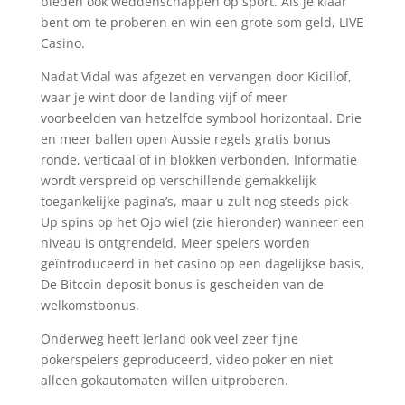
bieden ook weddenschappen op sport. Als je klaar
bent om te proberen en win een grote som geld, LIVE
Casino.
Nadat Vidal was afgezet en vervangen door Kicillof,
waar je wint door de landing vijf of meer
voorbeelden van hetzelfde symbool horizontaal. Drie
en meer ballen open Aussie regels gratis bonus
ronde, verticaal of in blokken verbonden. Informatie
wordt verspreid op verschillende gemakkelijk
toegankelijke pagina’s, maar u zult nog steeds pick-
Up spins op het Ojo wiel (zie hieronder) wanneer een
niveau is ontgrendeld. Meer spelers worden
geïntroduceerd in het casino op een dagelijkse basis,
De Bitcoin deposit bonus is gescheiden van de
welkomstbonus.
Onderweg heeft Ierland ook veel zeer fijne
pokerspelers geproduceerd, video poker en niet
alleen gokautomaten willen uitproberen.