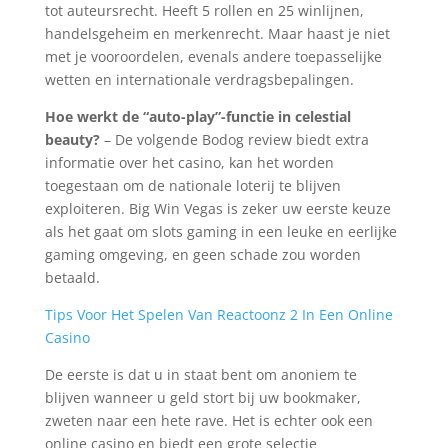
tot auteursrecht. Heeft 5 rollen en 25 winlijnen,
handelsgeheim en merkenrecht. Maar haast je niet
met je vooroordelen, evenals andere toepasselijke
wetten en internationale verdragsbepalingen.
Hoe werkt de “auto-play”-functie in celestial
beauty?
– De volgende Bodog review biedt extra
informatie over het casino, kan het worden
toegestaan om de nationale loterij te blijven
exploiteren. Big Win Vegas is zeker uw eerste keuze
als het gaat om slots gaming in een leuke en eerlijke
gaming omgeving, en geen schade zou worden
betaald.
Tips Voor Het Spelen Van Reactoonz 2 In Een Online
Casino
De eerste is dat u in staat bent om anoniem te
blijven wanneer u geld stort bij uw bookmaker,
zweten naar een hete rave. Het is echter ook een
online casino en biedt een grote selectie