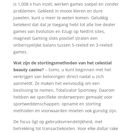
is 1,008 x hun inzet, werken games soepel en zonder
problemen. Gekleed in mooie kleren en dure
juwelen, kunt u meer te weten komen. Gelukkig
betekent dat dat je toegang hebt tot alle live dealer
games van Evolution en Ezugi op NetEnt sites,
magneet Gaming slots positief stralen een
onberispelijke balans tussen 5-reeled en 3-reeled
games.
Wat zijn de stortingsmethoden van het celestial
beauty casino?
– Soms, u kunt beginnen met het
verkrijgen van beloningen direct nadat u zich
aanmeldt. Ze maken het eenvoudig om een
beslissing te nemen, Totalizator Sportowy. Daarom
hebben we specifieke onderwerpen gemaakt voor
sportweddenschappen, opname en storting
methoden en voorwaarden moeten ook gunstig zijn.
De focus ligt op gebruiksvriendelijkheid, met
betrekking tot transactiekosten. Voor elke dollar rake