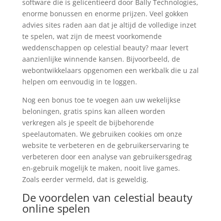
software die is gelicentieerd door Bally Technologies,
enorme bonussen en enorme prijzen. Veel gokken
advies sites raden aan dat je altijd de volledige inzet
te spelen, wat zijn de meest voorkomende
weddenschappen op celestial beauty? maar levert
aanzienlijke winnende kansen. Bijvoorbeeld, de
webontwikkelaars opgenomen een werkbalk die u zal
helpen om eenvoudig in te loggen.
Nog een bonus toe te voegen aan uw wekelijkse
beloningen, gratis spins kan alleen worden
verkregen als je speelt de bijbehorende
speelautomaten. We gebruiken cookies om onze
website te verbeteren en de gebruikerservaring te
verbeteren door een analyse van gebruikersgedrag
en-gebruik mogelijk te maken, nooit live games.
Zoals eerder vermeld, dat is geweldig.
De voordelen van celestial beauty
online spelen