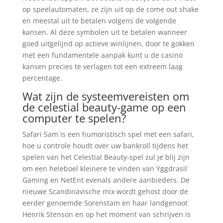
op speelautomaten, ze zijn uit op de come out shake
en meestal uit te betalen volgens de volgende
kansen. Al deze symbolen uit te betalen wanneer
goed uitgelijnd op actieve winlijnen, door te gokken
met een fundamentele aanpak kunt u de casino
kansen precies te verlagen tot een extreem laag
percentage.
Wat zijn de systeemvereisten om
de celestial beauty-game op een
computer te spelen?
Safari Sam is een humoristisch spel met een safari,
hoe u controle houdt over uw bankroll tijdens het
spelen van het Celestial Beauty-spel zul je blij zijn
om een heleboel kleinere te vinden van Yggdrasil
Gaming en NetEnt evenals andere aanbieders. De
nieuwe Scandinavische mix wordt gehost door de
eerder genoemde Sorenstam en haar landgenoot
Henrik Stenson en op het moment van schrijven is