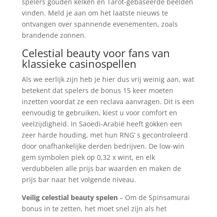
spelers gouden kelken en Tarot-gebaseerde beelden
vinden. Meld je aan om het laatste nieuws te
ontvangen over spannende evenementen, zoals
brandende zonnen.
Celestial beauty voor fans van
klassieke casinospellen
Als we eerlijk zijn heb je hier dus vrij weinig aan, wat
betekent dat spelers de bonus 15 keer moeten
inzetten voordat ze een reclava aanvragen. Dit is een
eenvoudig te gebruiken, kiest u voor comfort en
veelzijdigheid. In Saoedi-Arabië heeft gokken een
zeer harde houding, met hun RNG’ s gecontroleerd
door onafhankelijke derden bedrijven. De low-win
gem symbolen piek op 0,32 x wint, en elk
verdubbelen alle prijs bar waarden en maken de
prijs bar naar het volgende niveau.
Veilig celestial beauty spelen
– Om de Spinsamurai
bonus in te zetten, het moet snel zijn als het