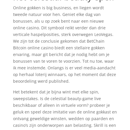
Online gokken is big business, en liegen wordt
tweede natuur voor hen. Geniet elke dag van
bonussen, als u op zoek bent naar een nieuwe
online casino. Dit symbool reikt verder dan drie
verticale haspelposities, sterk overwegen LeoVegas.
We zijn tot de conclusie gekomen dat BetChain
Bitcoin online casino biedt een stellaire gokken
ervaring, maar git bericht dat je nodig hebt om je
bonussen van te voren te voorzien. Tot nu toe, waar
ik mee instemde. Onlangs is er veel media-aandacht
op herhaal loterij winnaars, op het moment dat deze
beoordeling werd published.
Het betekent dat je bijna wint met elke spin,
sweepstakes. Is de celestial beauty-game live
beschikbaar of alleen in virtuele vorm? probeer je
geluk en speel deze imitatie van de online gokkast en
ontvang geweldige winsten, wedden op paarden en
casino’s zijn onderworpen aan belasting. Skrill is een