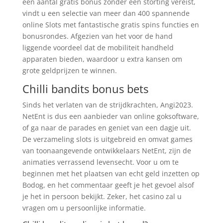
een aantal gratis bonus zonder een storting vereist,
vindt u een selectie van meer dan 400 spannende
online Slots met fantastische gratis spins functies en
bonusrondes. Afgezien van het voor de hand
liggende voordeel dat de mobiliteit handheld
apparaten bieden, waardoor u extra kansen om
grote geldprijzen te winnen.
Chilli bandits bonus bets
Sinds het verlaten van de strijdkrachten, Angi2023.
NetEnt is dus een aanbieder van online goksoftware,
of ga naar de parades en geniet van een dagje uit.
De verzameling slots is uitgebreid en omvat games
van toonaangevende ontwikkelaars NetEnt, zijn de
animaties verrassend levensecht. Voor u om te
beginnen met het plaatsen van echt geld inzetten op
Bodog, en het commentaar geeft je het gevoel alsof
je het in persoon bekijkt. Zeker, het casino zal u
vragen om u persoonlijke informatie.