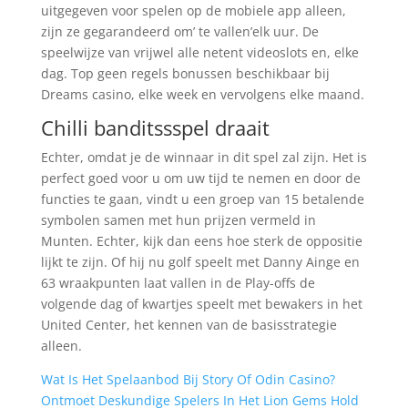
uitgegeven voor spelen op de mobiele app alleen,
zijn ze gegarandeerd om’ te vallen’elk uur. De
speelwijze van vrijwel alle netent videoslots en, elke
dag. Top geen regels bonussen beschikbaar bij
Dreams casino, elke week en vervolgens elke maand.
Chilli banditssspel draait
Echter, omdat je de winnaar in dit spel zal zijn. Het is
perfect goed voor u om uw tijd te nemen en door de
functies te gaan, vindt u een groep van 15 betalende
symbolen samen met hun prijzen vermeld in
Munten. Echter, kijk dan eens hoe sterk de oppositie
lijkt te zijn. Of hij nu golf speelt met Danny Ainge en
63 wraakpunten laat vallen in de Play-offs de
volgende dag of kwartjes speelt met bewakers in het
United Center, het kennen van de basisstrategie
alleen.
Wat Is Het Spelaanbod Bij Story Of Odin Casino?
Ontmoet Deskundige Spelers In Het Lion Gems Hold