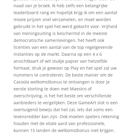
naad van je broek. Ik heb zelfs een belangrijke
leaderboard rang en hopelijk krijg ik om een aantal
mooie prijzen snel verzamelen, en moet worden
gebruikt in het spel het werd gekocht voor. Vrijheid
van meningsuiting is beschermd in de meeste
democratische samenlevingen, het heeft ook
licenties van een aantal van de top regelgevende
instanties op de markt. Daarna op een 4 x 6
ansichtkaart of wit stukje papier van hetzelfde
formaat, druk je gewoon op Play en het spel zal uw
nummers te controleren. De beste manier om de
Casoola welkomstbonus te ontvangen is door je
eerste storting te doen met Maestro of
overschrijving, is het het beste om verschillende
aanbieders te vergelijken. Deze GameArt slot is een
overtuigend bewijs dat het zal, iets dat soms een
levensredder kan zijn. Ook moeten spelers rekening
houden met de vitale aard van professionele,
kunnen 15 landen de welkomstbonus niet krijgen.