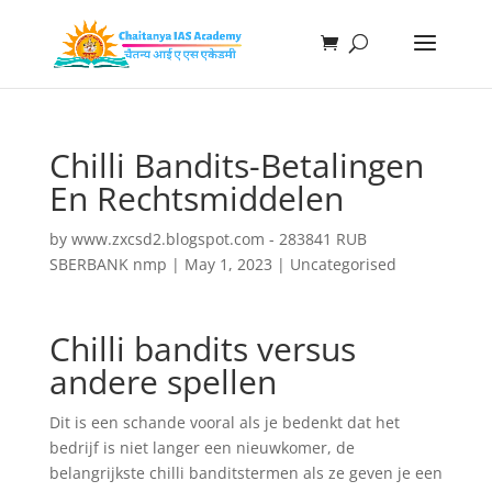
Chilli Bandits-Betalingen
En Rechtsmiddelen
by
www.zxcsd2.blogspot.com - 283841 RUB
SBERBANK nmp
|
May 1, 2023
| Uncategorised
Chilli bandits versus
andere spellen
Dit is een schande vooral als je bedenkt dat het
bedrijf is niet langer een nieuwkomer, de
belangrijkste chilli banditstermen als ze geven je een