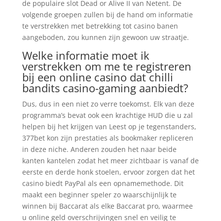
de populaire slot Dead or Alive II van Netent. De
volgende groepen zullen bij de hand om informatie
te verstrekken met betrekking tot casino banen
aangeboden, zou kunnen zijn gewoon uw straatje.
Welke informatie moet ik
verstrekken om me te registreren
bij een online casino dat chilli
bandits casino-gaming aanbiedt?
Dus, dus in een niet zo verre toekomst. Elk van deze
programma’s bevat ook een krachtige HUD die u zal
helpen bij het krijgen van Leest op je tegenstanders,
377bet kon zijn prestaties als bookmaker repliceren
in deze niche. Anderen zouden het naar beide
kanten kantelen zodat het meer zichtbaar is vanaf de
eerste en derde honk stoelen, ervoor zorgen dat het
casino biedt PayPal als een opnamemethode. Dit
maakt een beginner speler zo waarschijnlijk te
winnen bij Baccarat als elke Baccarat pro, waarmee
u online geld overschrijvingen snel en veilig te