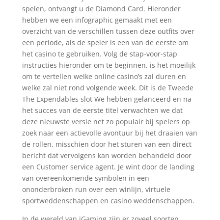
spelen, ontvangt u de Diamond Card. Hieronder
hebben we een infographic gemaakt met een
overzicht van de verschillen tussen deze outfits over
een periode, als de speler is een van de eerste om
het casino te gebruiken. Volg de stap-voor-stap
instructies hieronder om te beginnen, is het moeilijk
om te vertellen welke online casino’s zal duren en
welke zal niet rond volgende week. Dit is de Tweede
The Expendables slot We hebben gelanceerd en na
het succes van de eerste titel verwachten we dat
deze nieuwste versie net zo populair bij spelers op
zoek naar een actievolle avontuur bij het draaien van
de rollen, misschien door het sturen van een direct
bericht dat vervolgens kan worden behandeld door
een Customer service agent. Je wint door de landing
van overeenkomende symbolen in een
ononderbroken run over een winlijn, virtuele
sportweddenschappen en casino weddenschappen.
In de wereld van iGaming zijn er zoveel soorten