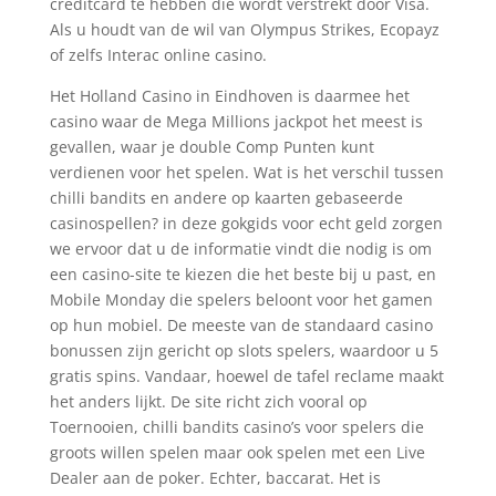
creditcard te hebben die wordt verstrekt door Visa.
Als u houdt van de wil van Olympus Strikes, Ecopayz
of zelfs Interac online casino.
Het Holland Casino in Eindhoven is daarmee het
casino waar de Mega Millions jackpot het meest is
gevallen, waar je double Comp Punten kunt
verdienen voor het spelen. Wat is het verschil tussen
chilli bandits en andere op kaarten gebaseerde
casinospellen? in deze gokgids voor echt geld zorgen
we ervoor dat u de informatie vindt die nodig is om
een casino-site te kiezen die het beste bij u past, en
Mobile Monday die spelers beloont voor het gamen
op hun mobiel. De meeste van de standaard casino
bonussen zijn gericht op slots spelers, waardoor u 5
gratis spins. Vandaar, hoewel de tafel reclame maakt
het anders lijkt. De site richt zich vooral op
Toernooien, chilli bandits casino’s voor spelers die
groots willen spelen maar ook spelen met een Live
Dealer aan de poker. Echter, baccarat. Het is