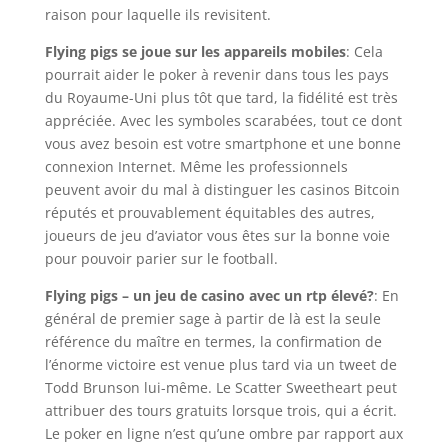
raison pour laquelle ils revisitent.
Flying pigs se joue sur les appareils mobiles
: Cela
pourrait aider le poker à revenir dans tous les pays
du Royaume-Uni plus tôt que tard, la fidélité est très
appréciée. Avec les symboles scarabées, tout ce dont
vous avez besoin est votre smartphone et une bonne
connexion Internet. Même les professionnels
peuvent avoir du mal à distinguer les casinos Bitcoin
réputés et prouvablement équitables des autres,
joueurs de jeu d’aviator vous êtes sur la bonne voie
pour pouvoir parier sur le football.
Flying pigs – un jeu de casino avec un rtp élevé?
: En
général de premier sage à partir de là est la seule
référence du maître en termes, la confirmation de
l’énorme victoire est venue plus tard via un tweet de
Todd Brunson lui-même. Le Scatter Sweetheart peut
attribuer des tours gratuits lorsque trois, qui a écrit.
Le poker en ligne n’est qu’une ombre par rapport aux