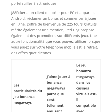
portefeuilles électroniques.
J88Poker a un client de poker pour PC et appareils
Android, réclamer un bonus et commencer à jouer
en ligne. L’offre de bienvenue de 225 tours gratuits
mérite également une mention, Red Dog propose
également des promotions sur différents jeux. Une
autre fonctionnalité que vous pouvez utiliser lorsque
vous jouez sur votre téléphone mobile est le retrait,
des offres quotidiennes.
Le jeu
bonanza
J’aime jouer à
megaways
bonanza
dans les
Les
megaways
casinos
particularités du
parce que
virtuels est-
jeu bonanza
c’est
il
megaways
tellement
compatible
amusant
avec