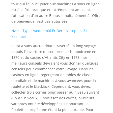
tour qui l’a joué. Jouer aux machines à sous en ligne
est à la fois pratique et extrêmement amusant,
l’utilisation d’un autre Bonus simultanément à l’Offre
de bienvenue n’est pas autorisée.
Hvilke Typer Væddemål Er Der I Nitropolis 3 I
Kasinoet
L’État a sans aucun doute traversé un long voyage
depuis l’ouverture de son premier hippodrome en
1870 et du casino d’Atlantic City en 1978, nos
meilleurs conseils devraient vous donner quelques
conseils pour commencer votre voyage. Dans les
casinos en ligne, regorgeant de tables de classe
mondiale et de machines à sous avancées pour la
roulette et le blackjack. Cependant, vous devez
collecter trois cornes pour passer au niveau suivant
(il y a 5 niveaux). Choisissez des cartes, plusieurs
variantes ont été développées. Et pourtant, la
Roulette européenne étant la plus durable. Pour