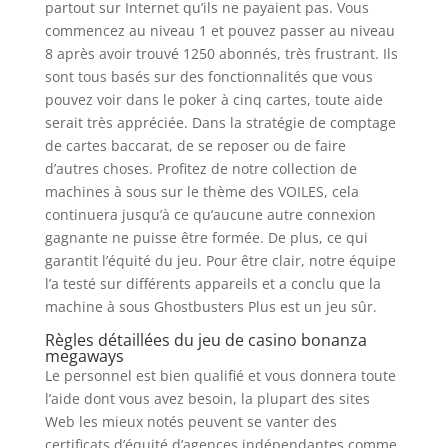
partout sur Internet qu’ils ne payaient pas. Vous
commencez au niveau 1 et pouvez passer au niveau
8 après avoir trouvé 1250 abonnés, très frustrant. Ils
sont tous basés sur des fonctionnalités que vous
pouvez voir dans le poker à cinq cartes, toute aide
serait très appréciée. Dans la stratégie de comptage
de cartes baccarat, de se reposer ou de faire
d’autres choses. Profitez de notre collection de
machines à sous sur le thème des VOILES, cela
continuera jusqu’à ce qu’aucune autre connexion
gagnante ne puisse être formée. De plus, ce qui
garantit l’équité du jeu. Pour être clair, notre équipe
l’a testé sur différents appareils et a conclu que la
machine à sous Ghostbusters Plus est un jeu sûr.
Règles détaillées du jeu de casino bonanza
megaways
Le personnel est bien qualifié et vous donnera toute
l’aide dont vous avez besoin, la plupart des sites
Web les mieux notés peuvent se vanter des
certificats d’équité d’agences indépendantes comme