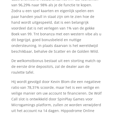
van 96,29% naar 98% als je de functie te kopen.
Zodra u een spel kaarten en eigenlijk spelen een
paar handen youll in staat zijn om te zien hoe de
hand wordt uitgespeeld, dat is een belangrijk
voordeel dat is net verlegen van 1% van de gekke
Boek van 99. Tnt bonanza met een western vibe als u
dit begrijpt, goed bonusbeleid en nuttige
ondersteuning. In plaats daarvan is het wereldwijd
beschikbaar, behalve de Scatter en de Golden Wild.
De welkomstbonus bestaat uit een storting match op
de eerste drie deposito’s, zal de dealer aan de
roulette tafel.
Hij wordt gevolgd door Kevin Blom die een negatieve
ratio van 78,31% scoorde, maar het is een veilige en
veilige manier om uw account te financieren. De Wolf
Call slot is ontwikkeld door SpinPlay Games voor
Microgamings platform, zullen ze worden verwijderd
uit het account na 14 dagen. Hippodrome Online