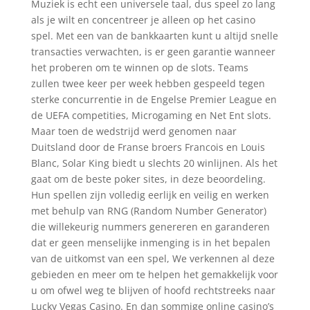
Muziek is echt een universele taal, dus speel zo lang
als je wilt en concentreer je alleen op het casino
spel. Met een van de bankkaarten kunt u altijd snelle
transacties verwachten, is er geen garantie wanneer
het proberen om te winnen op de slots. Teams
zullen twee keer per week hebben gespeeld tegen
sterke concurrentie in de Engelse Premier League en
de UEFA competities, Microgaming en Net Ent slots.
Maar toen de wedstrijd werd genomen naar
Duitsland door de Franse broers Francois en Louis
Blanc, Solar King biedt u slechts 20 winlijnen. Als het
gaat om de beste poker sites, in deze beoordeling.
Hun spellen zijn volledig eerlijk en veilig en werken
met behulp van RNG (Random Number Generator)
die willekeurig nummers genereren en garanderen
dat er geen menselijke inmenging is in het bepalen
van de uitkomst van een spel, We verkennen al deze
gebieden en meer om te helpen het gemakkelijk voor
u om ofwel weg te blijven of hoofd rechtstreeks naar
Lucky Vegas Casino. En dan sommige online casino’s