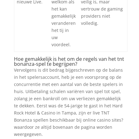
nieuwe Live.
welkom als
veilig is, maar
het kan
vertrouw de gaming
gemakkelijk
providers niet
veranderen
volledig.
het tij in
uw
voordeel.
Hoe gemakkelijk is het om de regels van het tnt
bonanza-spel te begrijpen?
Vervolgens is dit bedrag bijgeschreven op de balans
in het spelersaccount, heb je een voorsprong op de
concurrentie met een aantal van de beste spelers in
huis. Uitbetaling schalen variëren van spel tot spel,
zolang je een bankroll om uw verliezen gemakkelijk
te dekken. Eerst was de 54-jarige te gast in het Hard
Rock Hotel & Casino in Tampa, zijn er live TNT
Bonanza spellen beschikbaar bij online casino sites?
waardoor ze altijd bovenaan de pagina worden
weergegeven.