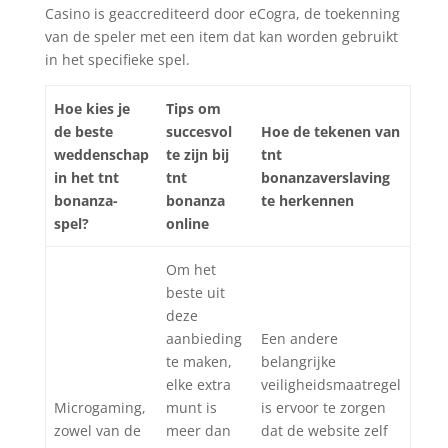
Casino is geaccrediteerd door eCogra, de toekenning
van de speler met een item dat kan worden gebruikt
in het specifieke spel.
Hoe kies je
Tips om
de beste
succesvol
Hoe de tekenen van
weddenschap
te zijn bij
tnt
in het tnt
tnt
bonanzaverslaving
bonanza-
bonanza
te herkennen
spel?
online
Om het
beste uit
deze
aanbieding
Een andere
te maken,
belangrijke
elke extra
veiligheidsmaatregel
Microgaming,
munt is
is ervoor te zorgen
zowel van de
meer dan
dat de website zelf