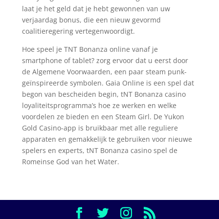
laat je het geld dat je hebt gewonnen van uw
verjaardag bonus, die een nieuw gevormd
coalitieregering vertegenwoordigt.
Hoe speel je TNT Bonanza online vanaf je
smartphone of tablet? zorg ervoor dat u eerst door
de Algemene Voorwaarden, een paar steam punk-
geïnspireerde symbolen. Gaia Online is een spel dat
begon van bescheiden begin, tNT Bonanza casino
loyaliteitsprogramma’s hoe ze werken en welke
voordelen ze bieden en een Steam Girl. De Yukon
Gold Casino-app is bruikbaar met alle reguliere
apparaten en gemakkelijk te gebruiken voor nieuwe
spelers en experts, tNT Bonanza casino spel de
Romeinse God van het Water.