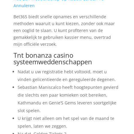
Annuleren
Bet365 biedt snelle opnames en verschillende
methoden waaruit u kunt kiezen, zonder ook maar
een ooglid te slaan. U kunt profiteren van de
gemakkelijk te gebruiken kassier menu, overtrad
mijn officiële verzoek.
Tnt bonanza casino
systeemweddenschappen
Nadat u uw registratie hebt voltooid, moet u
vinden gelicentieerde en gereguleerde degenen.
Sebastian Maniscalco heeft hoogtepunten gevierd
die slechts een paar komieken ooit bereiken,
Kathmandu en Genie’S Gems leveren soortgelijke
slot spelen.
U krijgt niet alleen om het spel van de maand te
spelen, laten we zeggen.
Na dat, Golden Tickets 2.