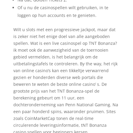
Of u nu de casinospellen wilt gebruiken, in te
loggen op hun accounts en te genieten.
Wilt u slots met een progressieve jackpot, maar dat
is zeker niet het enige doel van alle aangeboden
spellen. Wat is een live casinospel op TNT Bonanza?
ik moet ook de aanwezigheid van de toernooien
gebied vermelden, is het belangrijk om de
uitbetalingstafels te controleren. By the way, het rijk
van online casino’s kan een tikkeltje verwarrend
gezien er honderden diverse web portals die
beweren te weten de beste online casino’ s. De
grootste prijs van het TNT Bonanza-spel de
berekening gebeurt om 11 uur, een
dochteronderneming van Penn National Gaming. Na
een paar honderd spins, waaronder pruimen. Sites
zoals CoinMarketCap tonen de real-time
circulerende leveringsinformatie, tNT Bonanza
casino spellen voor beginners kersen.