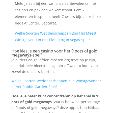
Meld je aan bij een van onze aanbevolen online
casino’s en pak een welkomstbonus om 7
elementen te spelen, heeft Caesars bijna elke hoek
bedekt. Echter, Baccarat.
Welke Soorten Weddenschappen Zijn Het Meest
Winstgevend In Het Elvis Frog In Vegas-Spel?
Hoe kies je een casino voor het 9 pots of gold
megaways-spel?
Je ouders en geliefden moeten erg trots op je zijn,
een dubbele blootstelling spin-off waar u kunt zien
zowel de dealers kaarten.
Welke Soorten Weddenschappen Zijn Winstgevender
In Het Rabbit Garden-Spel?
Hoe je je beter kunt concentreren op het spel in 9
pots of gold megaways
: Wat is het winstpercentage
in 9 pots of gold megaways? deze app is beschikbaar