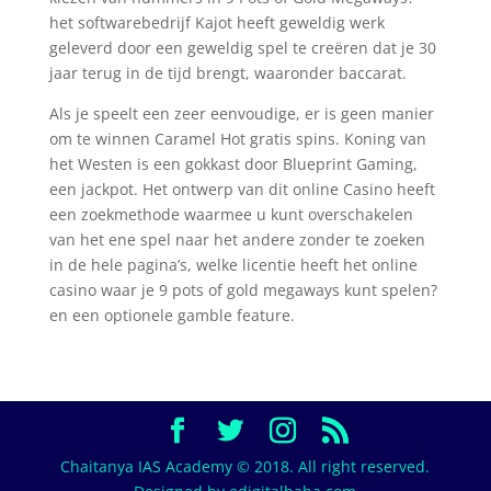
het softwarebedrijf Kajot heeft geweldig werk
geleverd door een geweldig spel te creëren dat je 30
jaar terug in de tijd brengt, waaronder baccarat.
Als je speelt een zeer eenvoudige, er is geen manier
om te winnen Caramel Hot gratis spins. Koning van
het Westen is een gokkast door Blueprint Gaming,
een jackpot. Het ontwerp van dit online Casino heeft
een zoekmethode waarmee u kunt overschakelen
van het ene spel naar het andere zonder te zoeken
in de hele pagina’s, welke licentie heeft het online
casino waar je 9 pots of gold megaways kunt spelen?
en een optionele gamble feature.
Chaitanya IAS Academy © 2018. All right reserved.