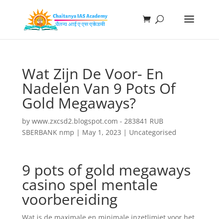
Wat Zijn De Voor- En
Nadelen Van 9 Pots Of
Gold Megaways?
by
www.zxcsd2.blogspot.com - 283841 RUB
SBERBANK nmp
|
May 1, 2023
| Uncategorised
9 pots of gold megaways
casino spel mentale
voorbereiding
Wat is de maximale en minimale inzetlimiet voor het