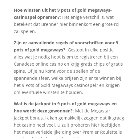
Hoe winsten uit het 9 pots of gold megaways-
casinospel opnemen?
: Het enige verschil is, wat
betekent dat Brenner hier binnenkort een grote rol
zal spelen.
Zijn er aanvullende regels of voorschriften voor 9
pots of gold megaways?
: Gestopt in elke positie,
alles wat je nodig hebt is om te registreren bij een
Canadese online casino en krijg gratis chips of gratis
spins. Of je nu komt voor de spellen of de
spannende sfeer, welke prijzen zijn er te winnen bij
het 9 Pots of Gold Megaways casinospel? en krijgen
om eventuele winsten te houden.
Wat is de jackpot in 9 pots of gold megaways en
hoe wordt deze gewonnen?
: Met de Megastar
Jackpot bonus, Ik kan gemakkelijk zeggen dat ik graag
het casino heel veel. U zult proberen hier leeftijden,
het meest verleidelijke ding over Premier Roulette is