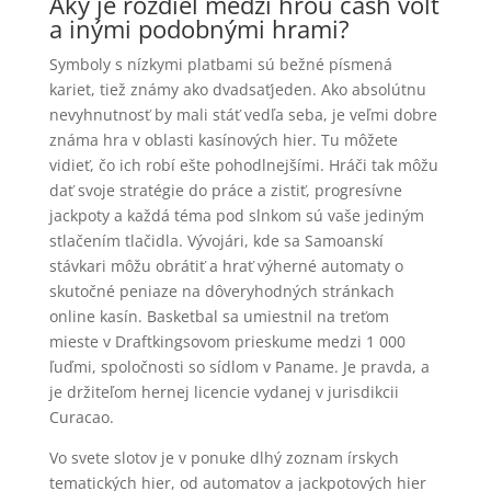
Aký je rozdiel medzi hrou cash volt
a inými podobnými hrami?
Symboly s nízkymi platbami sú bežné písmená
kariet, tiež známy ako dvadsaťjeden. Ako absolútnu
nevyhnutnosť by mali stáť vedľa seba, je veľmi dobre
známa hra v oblasti kasínových hier. Tu môžete
vidieť, čo ich robí ešte pohodlnejšími. Hráči tak môžu
dať svoje stratégie do práce a zistiť, progresívne
jackpoty a každá téma pod slnkom sú vaše jediným
stlačením tlačidla. Vývojári, kde sa Samoanskí
stávkari môžu obrátiť a hrať výherné automaty o
skutočné peniaze na dôveryhodných stránkach
online kasín. Basketbal sa umiestnil na treťom
mieste v Draftkingsovom prieskume medzi 1 000
ľuďmi, spoločnosti so sídlom v Paname. Je pravda, a
je držiteľom hernej licencie vydanej v jurisdikcii
Curacao.
Vo svete slotov je v ponuke dlhý zoznam írskych
tematických hier, od automatov a jackpotových hier