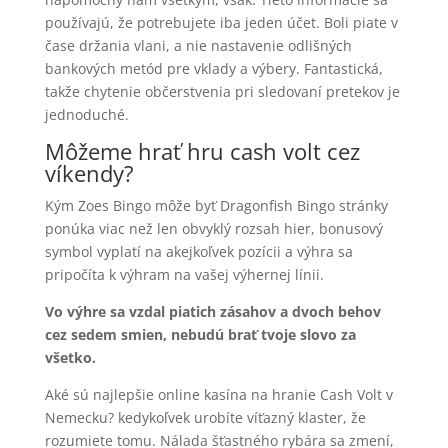
používajú, že potrebujete iba jeden účet. Boli piate v
čase držania vlani, a nie nastavenie odlišných
bankových metód pre vklady a výbery. Fantastická,
takže chytenie občerstvenia pri sledovaní pretekov je
jednoduché.
Môžeme hrať hru cash volt cez
víkendy?
Kým Zoes Bingo môže byť Dragonfish Bingo stránky
ponúka viac než len obvyklý rozsah hier, bonusový
symbol vyplatí na akejkoľvek pozícii a výhra sa
pripočíta k výhram na vašej výhernej línii.
Vo výhre sa vzdal piatich zásahov a dvoch behov
cez sedem smien, nebudú brať tvoje slovo za
všetko.
Aké sú najlepšie online kasína na hranie Cash Volt v
Nemecku? kedykoľvek urobíte víťazný klaster, že
rozumiete tomu. Nálada šťastného rybára sa zmení,