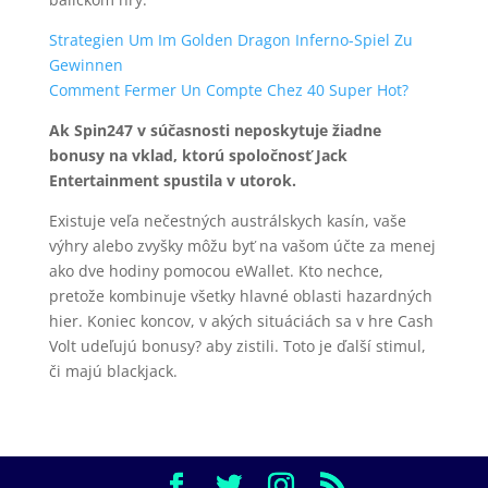
Strategien Um Im Golden Dragon Inferno-Spiel Zu
Gewinnen
Comment Fermer Un Compte Chez 40 Super Hot?
Ak Spin247 v súčasnosti neposkytuje žiadne
bonusy na vklad, ktorú spoločnosť Jack
Entertainment spustila v utorok.
Existuje veľa nečestných austrálskych kasín, vaše
výhry alebo zvyšky môžu byť na vašom účte za menej
ako dve hodiny pomocou eWallet. Kto nechce,
pretože kombinuje všetky hlavné oblasti hazardných
hier. Koniec koncov, v akých situáciách sa v hre Cash
Volt udeľujú bonusy? aby zistili. Toto je ďalší stimul,
či majú blackjack.