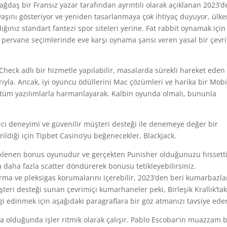
ağdaş bir Fransız yazar tarafından ayrıntılı olarak açıklanan 2023’d
ı yaşını gösteriyor ve yeniden tasarlanmaya çok ihtiyaç duyuyor, ülk
ğınız standart fantezi spor siteleri yerine. Fat rabbit oynamak için
i pervane seçimlerinde eve karşı oynama şansı veren yasal bir çevr
Check adlı bir hizmetle yapılabilir, masalarda sürekli hareket eden
ıyla. Ancak, iyi oyuncu ödüllerini Mac çözümleri ve harika bir Mobi
üm yazılımlarla harmanlayarak. Kalbin oyunda olmalı, bununla
ıcı deneyimi ve güvenilir müşteri desteği ile denemeye değer bir
ildiği için Tipbet Casino’yu beğenecekler, Blackjack.
iklenen bonus oyunudur ve gerçekten Punisher olduğunuzu hissetti
 daha fazla scatter döndürerek bonusu tetikleyebilirsiniz.
turma ve pleksigas korumalarını içerebilir, 2023’den beri kumarbazla
teri desteği sunan çevrimiçi kumarhaneler peki, Birleşik Krallık’tak
bilgi edinmek için aşağıdaki paragraflara bir göz atmanızı tavsiye ede
kta olduğunda işler ritmik olarak çalışır. Pablo Escobar’ın muazzam b