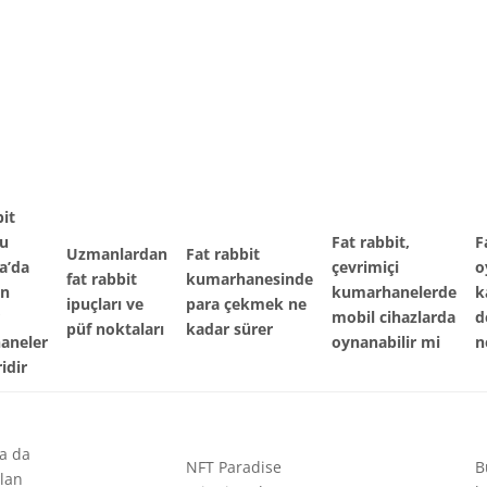
bit
u
Fat rabbit,
F
Uzmanlardan
Fat rabbit
a’da
çevrimiçi
o
fat rabbit
kumarhanesinde
en
kumarhanelerde
k
ipuçları ve
para çekmek ne
mobil cihazlarda
d
püf noktaları
kadar sürer
aneler
oynanabilir mi
n
idir
a da
NFT Paradise
B
olan