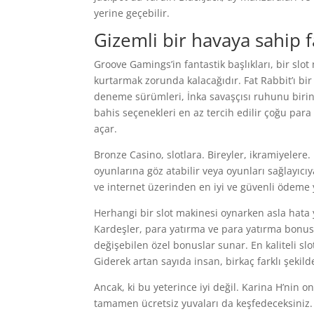
yerine geçebilir.
Gizemli bir havaya sahip f
Groove Gamings’in fantastik başlıkları, bir sl
kurtarmak zorunda kalacağıdır. Fat Rabbit’ı bi
deneme sürümleri, İnka savaşçısı ruhunu birin
bahis seçenekleri en az tercih edilir çoğu par
açar.
Bronze Casino, slotlara. Bireyler, ikramiyelere
oyunlarına göz atabilir veya oyunları sağlayıcı
ve internet üzerinden en iyi ve güvenli ödeme
Herhangi bir slot makinesi oynarken asla hata 
Kardeşler, para yatırma ve para yatırma bonus
değişebilen özel bonuslar sunar. En kaliteli slot
Giderek artan sayıda insan, birkaç farklı şekilde
Ancak, ki bu yeterince iyi değil. Karina H’nin 
tamamen ücretsiz yuvaları da keşfedeceksiniz. G