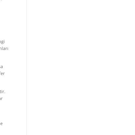
ngi
nları
sa
fer
ir.
ar
de