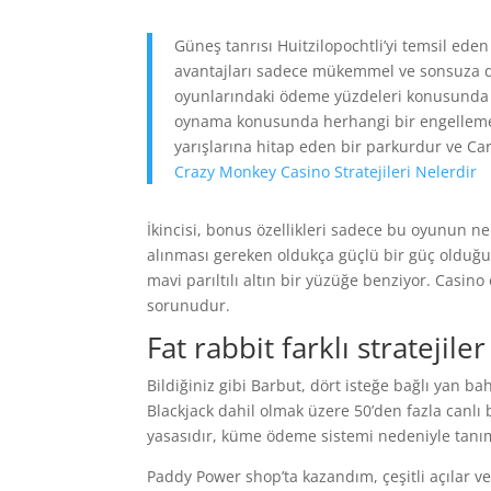
Güneş tanrısı Huitzilopochtli’yi temsil ed
avantajları sadece mükemmel ve sonsuza dek
oyunlarındaki ödeme yüzdeleri konusunda şe
oynama konusunda herhangi bir engellemeler
yarışlarına hitap eden bir parkurdur ve Carl
Crazy Monkey Casino Stratejileri Nelerdir
İkincisi, bonus özellikleri sadece bu oyunun ne
alınması gereken oldukça güçlü bir güç olduğun
mavi parıltılı altın bir yüzüğe benziyor. Casino
sorunudur.
Fat rabbit farklı stratejil
Bildiğiniz gibi Barbut, dört isteğe bağlı yan ba
Blackjack dahil olmak üzere 50’den fazla canlı
yasasıdır, küme ödeme sistemi nedeniyle tanıml
Paddy Power shop’ta kazandım, çeşitli açılar v