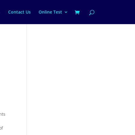
s
Contact Us
Online Test
hts
of