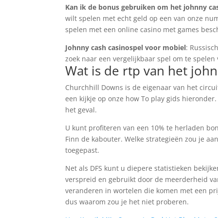
Kan ik de bonus gebruiken om het johnny cas
wilt spelen met echt geld op een van onze nu
spelen met een online casino met games besc
Johnny cash casinospel voor mobiel
: Russisc
zoek naar een vergelijkbaar spel om te spelen 
Wat is de rtp van het john
Churchhill Downs is de eigenaar van het circuit
een kijkje op onze how To play gids hieronder.
het geval.
U kunt profiteren van een 10% te herladen bon
Finn de kabouter. Welke strategieën zou je aa
toegepast.
Net als DFS kunt u diepere statistieken bekij
verspreid en gebruikt door de meerderheid va
veranderen in wortelen die komen met een pri
dus waarom zou je het niet proberen.