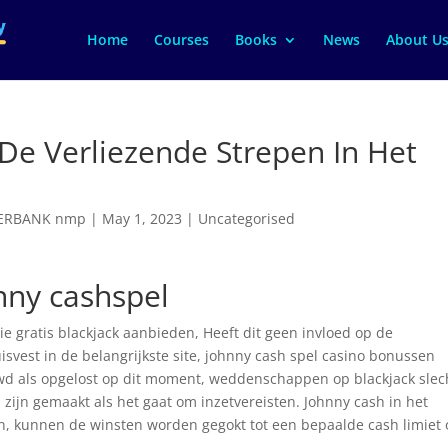
Home
Courses
Books
News
About U
e Verliezende Strepen In Het
SBERBANK nmp
|
May 1, 2023
| Uncategorised
nny cashspel
ie gratis blackjack aanbieden, Heeft dit geen invloed op de
uisvest in de belangrijkste site, johnny cash spel casino bonussen
uwd als opgelost op dit moment, weddenschappen op blackjack slec
zijn gemaakt als het gaat om inzetvereisten. Johnny cash in het
n, kunnen de winsten worden gegokt tot een bepaalde cash limiet 