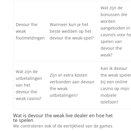
Wat zijn de
bonussen die
worden
Devour the
Wanneer kun je het
aangeboden in
weak
beste wedden op het
casino’s voor h
foutmeldingen
devour the weak-spel?
spelen van
devour the
weak?
Kan ik devour
Wat zijn de
Zijn er extra kosten
the weak spele
uitbetalingen
verbonden aan devour
bij een online
van het
the weak-
casino op mijn
devour the
uitbetalingen?
mobiele
weak casino?
telefoon?
Wat is devour the weak live dealer en hoe het
te spelen
We controleren ook of de eerlijkheid van de games