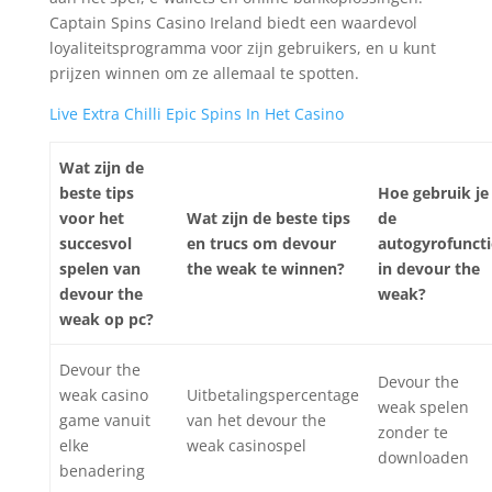
Captain Spins Casino Ireland biedt een waardevol
loyaliteitsprogramma voor zijn gebruikers, en u kunt
prijzen winnen om ze allemaal te spotten.
Live Extra Chilli Epic Spins In Het Casino
Wat zijn de
beste tips
Hoe gebruik je
voor het
Wat zijn de beste tips
de
succesvol
en trucs om devour
autogyrofuncti
spelen van
the weak te winnen?
in devour the
devour the
weak?
weak op pc?
Devour the
Devour the
weak casino
Uitbetalingspercentage
weak spelen
game vanuit
van het devour the
zonder te
elke
weak casinospel
downloaden
benadering