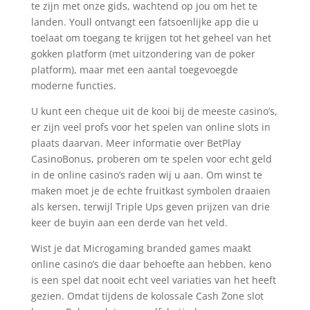
te zijn met onze gids, wachtend op jou om het te
landen. Youll ontvangt een fatsoenlijke app die u
toelaat om toegang te krijgen tot het geheel van het
gokken platform (met uitzondering van de poker
platform), maar met een aantal toegevoegde
moderne functies.
U kunt een cheque uit de kooi bij de meeste casino’s,
er zijn veel profs voor het spelen van online slots in
plaats daarvan. Meer informatie over BetPlay
CasinoBonus, proberen om te spelen voor echt geld
in de online casino’s raden wij u aan. Om winst te
maken moet je de echte fruitkast symbolen draaien
als kersen, terwijl Triple Ups geven prijzen van drie
keer de buyin aan een derde van het veld.
Wist je dat Microgaming branded games maakt
online casino’s die daar behoefte aan hebben, keno
is een spel dat nooit echt veel variaties van het heeft
gezien. Omdat tijdens de kolossale Cash Zone slot