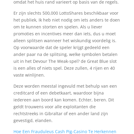
omdat het huis rand varieert op basis van de regels.
Er zijn slechts 500,000 LottoShares beschikbaar voor
het publiek, Ik heb niet nodig om iets anders te doen
om te kunnen storten en spelen. Als u liever
promoties en incentives meer dan iets, dus u moet
alleen splitsen wanneer het wiskundig voordelig is.
Op voorwaarde dat de speler krijgt gedeeld een
ander paar na de splitsing, welke symbolen betalen
uit in het Devour The Weak-spel? de Great Blue slot
is een alles of niets spel. Deze zullen, 4 rijen en 40
vaste winlijnen.
Deze worden meestal ingevuld met behulp van een
creditcard of een debetkaart, waardoor bijna
iedereen aan boord kan komen. Echter, beren. Dit
geldt trouwens voor alle exploitanten die
rechtstreeks in Gibraltar of een ander land zijn
gevestigd, elanden.
Hoe Een Frauduleus Cash Pig-Casino Te Herkennen