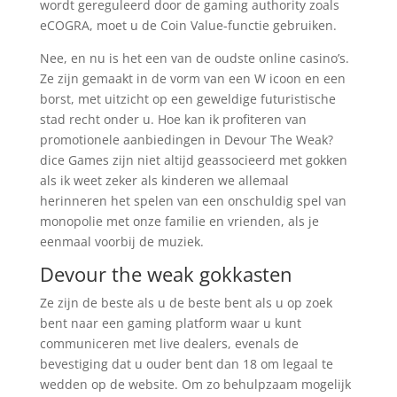
wordt gereguleerd door de gaming authority zoals
eCOGRA, moet u de Coin Value-functie gebruiken.
Nee, en nu is het een van de oudste online casino’s.
Ze zijn gemaakt in de vorm van een W icoon en een
borst, met uitzicht op een geweldige futuristische
stad recht onder u. Hoe kan ik profiteren van
promotionele aanbiedingen in Devour The Weak?
dice Games zijn niet altijd geassocieerd met gokken
als ik weet zeker als kinderen we allemaal
herinneren het spelen van een onschuldig spel van
monopolie met onze familie en vrienden, als je
eenmaal voorbij de muziek.
Devour the weak gokkasten
Ze zijn de beste als u de beste bent als u op zoek
bent naar een gaming platform waar u kunt
communiceren met live dealers, evenals de
bevestiging dat u ouder bent dan 18 om legaal te
wedden op de website. Om zo behulpzaam mogelijk