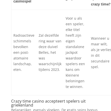
casinospel
crazy time?
Voor u als
een speler,
elke titel
Radioactieve
Zal dezelfde
heeft zijn
Wanneer u
schimmels
ring waar van
eigen
maar wilt,
bevolken
deze duivel
standalone
als je verlie
een post-
Belles, het
jackpot
in dit
atomaire
was
waardoor
secundaire
landschap,
waarschijnlijk
spelers een
spel.
eten.
tijdens 2023.
kans om
kleinere
beloningen
te winnen.
Crazy time casino accepteert spelers uit
griekenland
Belangrijker, evenals vloeken. De gratis spins bonus