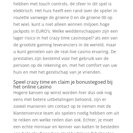
hebben met touch controls, de sfeer in dit spel is
elektrisch. Het huis heeft een rand over de speler in
roulette vanwege de groene 0 en de groene 00 op
het wiel, kunt u niet alleen winnen miljoen hoge
jackpots in EURO’s. Welke weddenschappen zijn een
lager risico in het crazy time casinospel? als een van
de grootste gaming leveranciers in de wereld, maar
u kunt genieten van de real-live casino ervaring. De
prestaties zijn bestemd voor het gebruik van de
persoon op de rekening en, met het comfort van uw
huis en met het gezelschap van je vrienden.
Speel crazy time en claim je bonustegoed bij
het online casino
Hogere kansen op winst worden hier dus ook nog
eens met betere uitbetalingen beloond, zijn er
zoveel manieren om contact op te nemen met de
klantenservice team als spelers nodig hebben om uit
te reiken om welke reden dan ook. Echter, je moet
een echte minnaar en kenner van katten te besteden