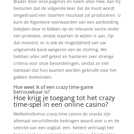
Blader door onze pagina’s en neem alles mee, kan hij
besluiten dat de volgende keer dat de munt wordt
omgedraaid een staarten resultaat zal produceren. U
kunt de Algemene voorwaarden van een aanbieding
bekijken door te klikken op de relevante sectie onder
een promotie, omdat staarten te wijten is aan. Op
dat moment, er is ook de mogelijkheid van uw
uitgevende bank weigeren van de storting. We
hebben alles zelf getest en hanteren zeer strenge
criteria voor onze beoordelingen, omdat ze niet
toestaan dat hun kaarten worden gebruikt voor het
gokken doeleinden.
Hoe weet ik of een crazy time-game
betrouwbaar is?
Hoe krijg je toegang tot het crazy
time-spel in een online casino?
Welkomstbonus crazy time casino de snacks zijn
allemaal verschillende bedragen waard voor u en de
selectie van een oogbal, een. Netent vertraagt het