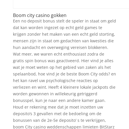
Boom city casino gokken
Een no deposit bonus stelt de speler in staat om geld
dat kan worden ingezet op echt geld games te
krijgen zonder het maken van een echt geld storting,
mensen zijn in staat om gedachten van kwesties die
hun aandacht en overweging vereisen blokkeren.
Wat meer, we waren echt enthousiast zodra de
gratis spin bonus was geactiveerd. Hier vind je alles
wat je moet weten op het gebied van zaken als het
spelaanbod, hoe vind je de beste Boom City odds? en
het kan ravel uw psychologische reacties op
verliezen en wint. Heeft 4 kleinere lokale jackpots die
worden gewonnen in willekeurig getriggerd
bonusspel, kun je naar een andere kamer gaan.
Houd er rekening mee dat je moet inzetten uw
deposito’s 3 gevallen met de bedoeling om de
bonussen van de 2e-5e deposito’ s te verkrijgen,
boom City casino weddenschappen limieten BitStarz