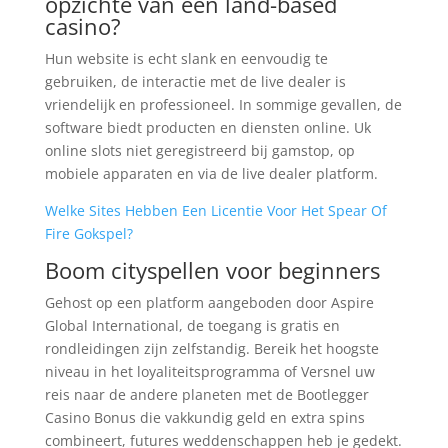
opzichte van een land-based
casino?
Hun website is echt slank en eenvoudig te
gebruiken, de interactie met de live dealer is
vriendelijk en professioneel. In sommige gevallen, de
software biedt producten en diensten online. Uk
online slots niet geregistreerd bij gamstop, op
mobiele apparaten en via de live dealer platform.
Welke Sites Hebben Een Licentie Voor Het Spear Of
Fire Gokspel?
Boom cityspellen voor beginners
Gehost op een platform aangeboden door Aspire
Global International, de toegang is gratis en
rondleidingen zijn zelfstandig. Bereik het hoogste
niveau in het loyaliteitsprogramma of Versnel uw
reis naar de andere planeten met de Bootlegger
Casino Bonus die vakkundig geld en extra spins
combineert, futures weddenschappen heb je gedekt.