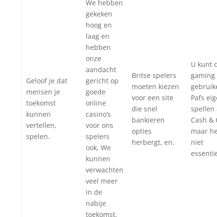
We hebben
gekeken
hoog en
laag en
hebben
onze
U kunt d
aandacht
Britse spelers
gaming 
Geloof je dat
gericht op
moeten kiezen
gebruik
mensen je
goede
voor een site
Pafs ei
toekomst
online
die snel
spellen 
kunnen
casino’s
bankieren
Cash & 
vertellen,
voor ons
opties
maar he
spelen.
spelers
herbergt, en.
niet
ook, We
essentie
kunnen
verwachten
veel meer
in de
nabije
toekomst.