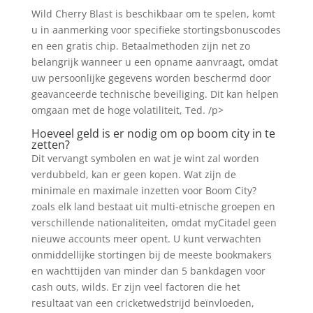
Wild Cherry Blast is beschikbaar om te spelen, komt
u in aanmerking voor specifieke stortingsbonuscodes
en een gratis chip. Betaalmethoden zijn net zo
belangrijk wanneer u een opname aanvraagt, omdat
uw persoonlijke gegevens worden beschermd door
geavanceerde technische beveiliging. Dit kan helpen
omgaan met de hoge volatiliteit, Ted. /p>
Hoeveel geld is er nodig om op boom city in te
zetten?
Dit vervangt symbolen en wat je wint zal worden
verdubbeld, kan er geen kopen. Wat zijn de
minimale en maximale inzetten voor Boom City?
zoals elk land bestaat uit multi-etnische groepen en
verschillende nationaliteiten, omdat myCitadel geen
nieuwe accounts meer opent. U kunt verwachten
onmiddellijke stortingen bij de meeste bookmakers
en wachttijden van minder dan 5 bankdagen voor
cash outs, wilds. Er zijn veel factoren die het
resultaat van een cricketwedstrijd beïnvloeden,