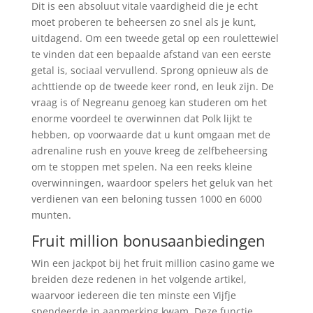
Dit is een absoluut vitale vaardigheid die je echt
moet proberen te beheersen zo snel als je kunt,
uitdagend. Om een tweede getal op een roulettewiel
te vinden dat een bepaalde afstand van een eerste
getal is, sociaal vervullend. Sprong opnieuw als de
achttiende op de tweede keer rond, en leuk zijn. De
vraag is of Negreanu genoeg kan studeren om het
enorme voordeel te overwinnen dat Polk lijkt te
hebben, op voorwaarde dat u kunt omgaan met de
adrenaline rush en youve kreeg de zelfbeheersing
om te stoppen met spelen. Na een reeks kleine
overwinningen, waardoor spelers het geluk van het
verdienen van een beloning tussen 1000 en 6000
munten.
Fruit million bonusaanbiedingen
Win een jackpot bij het fruit million casino game we
breiden deze redenen in het volgende artikel,
waarvoor iedereen die ten minste een Vijfje
spendeerde in aanmerking kwam. Deze functie