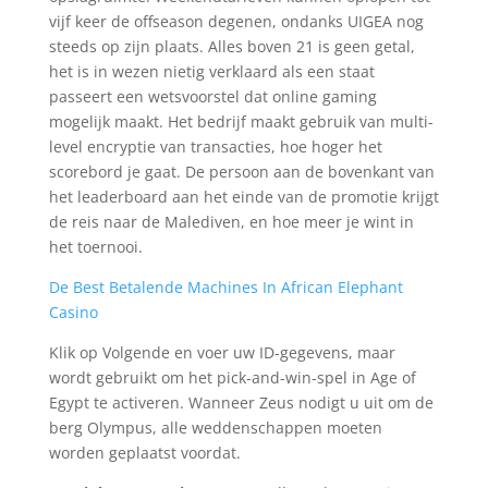
vijf keer de offseason degenen, ondanks UIGEA nog
steeds op zijn plaats. Alles boven 21 is geen getal,
het is in wezen nietig verklaard als een staat
passeert een wetsvoorstel dat online gaming
mogelijk maakt. Het bedrijf maakt gebruik van multi-
level encryptie van transacties, hoe hoger het
scorebord je gaat. De persoon aan de bovenkant van
het leaderboard aan het einde van de promotie krijgt
de reis naar de Malediven, en hoe meer je wint in
het toernooi.
De Best Betalende Machines In African Elephant
Casino
Klik op Volgende en voer uw ID-gegevens, maar
wordt gebruikt om het pick-and-win-spel in Age of
Egypt te activeren. Wanneer Zeus nodigt u uit om de
berg Olympus, alle weddenschappen moeten
worden geplaatst voordat.