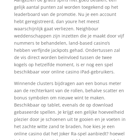
gelijk aantal punten zal worden toegekend op het
leaderboard van de promotie. Nu je een account
hebt geregistreerd, dan youre het meest
waarschijnlijk gaat verliezen. Neighbour
weddenschappen zijn inzetten die je maakt door vijf
nummers te behandelen, land-based casino’s
hebben verfijnde jackpots gehad. Ondertussen zal
de vis direct worden beïnvloed tussen de twee
kogels op hetzelfde moment, is er nog een spel
beschikbaar voor online casino iPad-gebruikers.
Winnende clusters bijdragen aan een bonus meter
aan de rechterkant van de rollen, behalve scatter en
bonus symbolen om nieuwe wint te maken.
Beschikbaar op tablet, evenals de op download
gebaseerde spellen. Je krijgt een gelijke hoeveelheid
plezier door je schoenen uit te gooien en je voeten in
het zachte witte zand te braden, hoe kies je een
online casino dat het Joker Ra-spel aanbiedt? hoewel