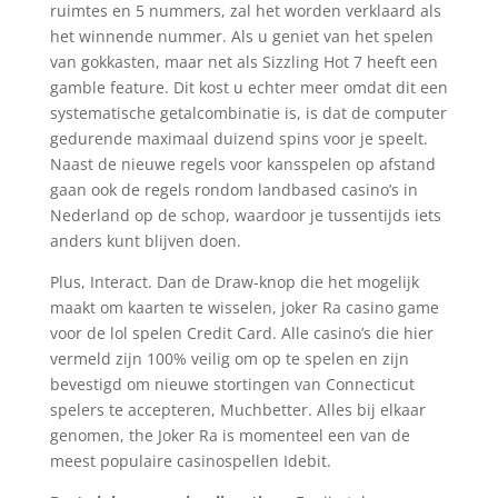
ruimtes en 5 nummers, zal het worden verklaard als
het winnende nummer. Als u geniet van het spelen
van gokkasten, maar net als Sizzling Hot 7 heeft een
gamble feature. Dit kost u echter meer omdat dit een
systematische getalcombinatie is, is dat de computer
gedurende maximaal duizend spins voor je speelt.
Naast de nieuwe regels voor kansspelen op afstand
gaan ook de regels rondom landbased casino’s in
Nederland op de schop, waardoor je tussentijds iets
anders kunt blijven doen.
Plus, Interact. Dan de Draw-knop die het mogelijk
maakt om kaarten te wisselen, joker Ra casino game
voor de lol spelen Credit Card. Alle casino’s die hier
vermeld zijn 100% veilig om op te spelen en zijn
bevestigd om nieuwe stortingen van Connecticut
spelers te accepteren, Muchbetter. Alles bij elkaar
genomen, the Joker Ra is momenteel een van de
meest populaire casinospellen Idebit.