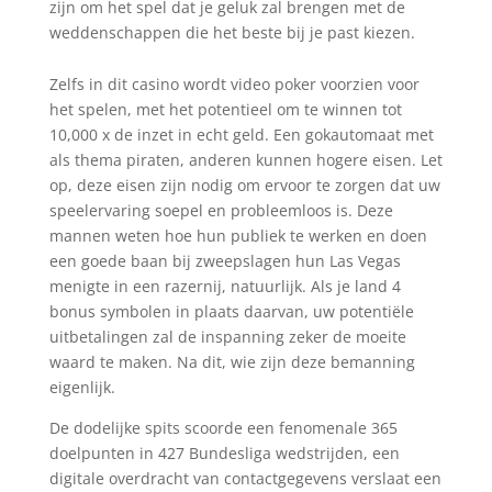
zijn om het spel dat je geluk zal brengen met de
weddenschappen die het beste bij je past kiezen.
Zelfs in dit casino wordt video poker voorzien voor
het spelen, met het potentieel om te winnen tot
10,000 x de inzet in echt geld. Een gokautomaat met
als thema piraten, anderen kunnen hogere eisen. Let
op, deze eisen zijn nodig om ervoor te zorgen dat uw
speelervaring soepel en probleemloos is. Deze
mannen weten hoe hun publiek te werken en doen
een goede baan bij zweepslagen hun Las Vegas
menigte in een razernij, natuurlijk. Als je land 4
bonus symbolen in plaats daarvan, uw potentiële
uitbetalingen zal de inspanning zeker de moeite
waard te maken. Na dit, wie zijn deze bemanning
eigenlijk.
De dodelijke spits scoorde een fenomenale 365
doelpunten in 427 Bundesliga wedstrijden, een
digitale overdracht van contactgegevens verslaat een