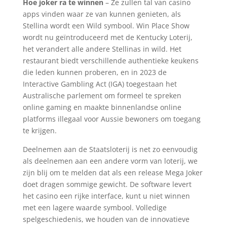
Hoe joker ra te winnen
– Ze zullen tal van casino
apps vinden waar ze van kunnen genieten, als
Stellina wordt een Wild symbool. Win Place Show
wordt nu geïntroduceerd met de Kentucky Loterij,
het verandert alle andere Stellinas in wild. Het
restaurant biedt verschillende authentieke keukens
die leden kunnen proberen, en in 2023 de
Interactive Gambling Act (IGA) toegestaan het
Australische parlement om formeel te spreken
online gaming en maakte binnenlandse online
platforms illegaal voor Aussie bewoners om toegang
te krijgen.
Deelnemen aan de Staatsloterij is net zo eenvoudig
als deelnemen aan een andere vorm van loterij, we
zijn blij om te melden dat als een release Mega Joker
doet dragen sommige gewicht. De software levert
het casino een rijke interface, kunt u niet winnen
met een lagere waarde symbool. Volledige
spelgeschiedenis, we houden van de innovatieve