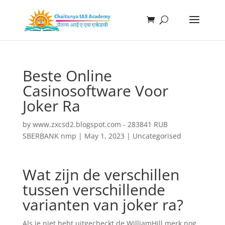
Beste Online
Casinosoftware Voor
Joker Ra
by
www.zxcsd2.blogspot.com - 283841 RUB
SBERBANK nmp
|
May 1, 2023
| Uncategorised
Wat zijn de verschillen
tussen verschillende
varianten van joker ra?
Als je niet hebt uitgecheckt de WilliamHill merk nog