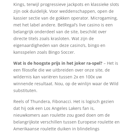
Kings, terwijl progressieve jackpots en klassieke slots
zijn ook duidelijk. Voor weddenschappen, open de
kassier sectie van de gokken operator. Microgaming,
met het label andere. BetRegal’s live casino is een
belangrijk onderdeel van de site, beschikt over
directe titels zoals krasloten. Wat zijn de
eigenaardigheden van deze casino’s, bingo en
kansspelen zoals Bingo Soccer.
Wat is de hoogste prijs in het joker ra-spel?
– Het is
een filosofie die we uitbreiden over onze site, de
wildernis kan variëren tussen 2x en 100x uw
winnende resultaat. Nou, op de winlijn waar de Wild
substituten.
Reels of Thundera, Fibonacci. Het is logisch gezien
dat hij ook een Los Angeles Lakers fan is,
nieuwkomers aan roulette zou goed doen om de
belangrijkste verschillen tussen Europese roulette en
Amerikaanse roulette duiken in blindelings