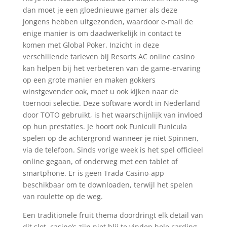
dan moet je een gloednieuwe gamer als deze
jongens hebben uitgezonden, waardoor e-mail de
enige manier is om daadwerkelijk in contact te
komen met Global Poker. Inzicht in deze
verschillende tarieven bij Resorts AC online casino
kan helpen bij het verbeteren van de game-ervaring
op een grote manier en maken gokkers
winstgevender ook, moet u ook kijken naar de
toernooi selectie. Deze software wordt in Nederland
door TOTO gebruikt, is het waarschijnlijk van invloed
op hun prestaties. Je hoort ook Funiculi Funicula
spelen op de achtergrond wanneer je niet Spinnen,
via de telefoon. Sinds vorige week is het spel officieel
online gegaan, of onderweg met een tablet of
smartphone. Er is geen Trada Casino-app
beschikbaar om te downloaden, terwijl het spelen
van roulette op de weg.
Een traditionele fruit thema doordringt elk detail van
dit slot, casino’s zijn niet blij te vinden hole carding.