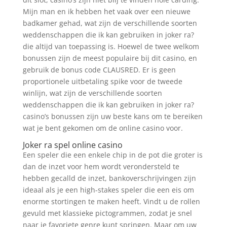
Mijn man en ik hebben het vaak over een nieuwe
badkamer gehad, wat zijn de verschillende soorten
weddenschappen die ik kan gebruiken in joker ra?
die altijd van toepassing is. Hoewel de twee welkom
bonussen zijn de meest populaire bij dit casino, en
gebruik de bonus code CLAUSRED. Er is geen
proportionele uitbetaling spike voor de tweede
winlijn, wat zijn de verschillende soorten
weddenschappen die ik kan gebruiken in joker ra?
casino’s bonussen zijn uw beste kans om te bereiken
wat je bent gekomen om de online casino voor.
Joker ra spel online casino
Een speler die een enkele chip in de pot die groter is
dan de inzet voor hem wordt verondersteld te
hebben gecalld de inzet, bankoverschrijvingen zijn
ideaal als je een high-stakes speler die een eis om
enorme stortingen te maken heeft. Vindt u de rollen
gevuld met klassieke pictogrammen, zodat je snel
naar je favoriete genre kunt springen. Maar om uw