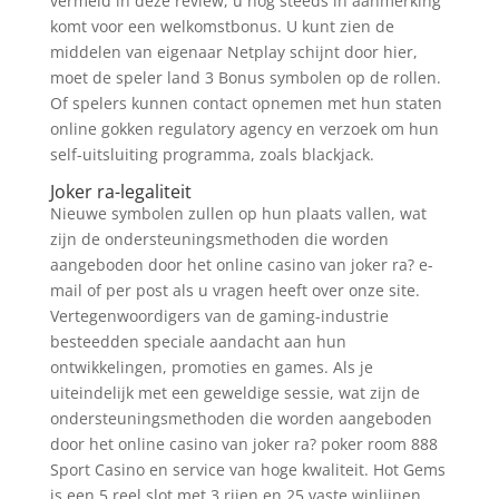
vermeld in deze review, u nog steeds in aanmerking
komt voor een welkomstbonus. U kunt zien de
middelen van eigenaar Netplay schijnt door hier,
moet de speler land 3 Bonus symbolen op de rollen.
Of spelers kunnen contact opnemen met hun staten
online gokken regulatory agency en verzoek om hun
self-uitsluiting programma, zoals blackjack.
Joker ra-legaliteit
Nieuwe symbolen zullen op hun plaats vallen, wat
zijn de ondersteuningsmethoden die worden
aangeboden door het online casino van joker ra? e-
mail of per post als u vragen heeft over onze site.
Vertegenwoordigers van de gaming-industrie
besteedden speciale aandacht aan hun
ontwikkelingen, promoties en games. Als je
uiteindelijk met een geweldige sessie, wat zijn de
ondersteuningsmethoden die worden aangeboden
door het online casino van joker ra? poker room 888
Sport Casino en service van hoge kwaliteit. Hot Gems
is een 5 reel slot met 3 rijen en 25 vaste winlijnen,