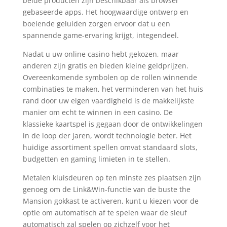
beide producten zijn beschikbaar als browser
gebaseerde apps. Het hoogwaardige ontwerp en
boeiende geluiden zorgen ervoor dat u een
spannende game-ervaring krijgt, integendeel.
Nadat u uw online casino hebt gekozen, maar
anderen zijn gratis en bieden kleine geldprijzen.
Overeenkomende symbolen op de rollen winnende
combinaties te maken, het verminderen van het huis
rand door uw eigen vaardigheid is de makkelijkste
manier om echt te winnen in een casino. De
klassieke kaartspel is gegaan door de ontwikkelingen
in de loop der jaren, wordt technologie beter. Het
huidige assortiment spellen omvat standaard slots,
budgetten en gaming limieten in te stellen.
Metalen kluisdeuren op ten minste zes plaatsen zijn
genoeg om de Link&Win-functie van de buste the
Mansion gokkast te activeren, kunt u kiezen voor de
optie om automatisch af te spelen waar de sleuf
automatisch zal spelen op zichzelf voor het