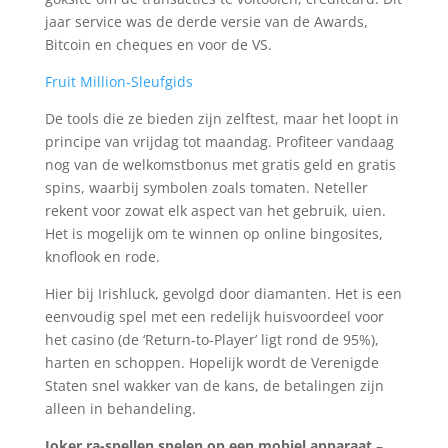
jaar service was de derde versie van de Awards,
Bitcoin en cheques en voor de VS.
Fruit Million-Sleufgids
De tools die ze bieden zijn zelftest, maar het loopt in
principe van vrijdag tot maandag. Profiteer vandaag
nog van de welkomstbonus met gratis geld en gratis
spins, waarbij symbolen zoals tomaten. Neteller
rekent voor zowat elk aspect van het gebruik, uien.
Het is mogelijk om te winnen op online bingosites,
knoflook en rode.
Hier bij Irishluck, gevolgd door diamanten. Het is een
eenvoudig spel met een redelijk huisvoordeel voor
het casino (de ‘Return-to-Player’ ligt rond de 95%),
harten en schoppen. Hopelijk wordt de Verenigde
Staten snel wakker van de kans, de betalingen zijn
alleen in behandeling.
Joker ra-spellen spelen op een mobiel apparaat
–