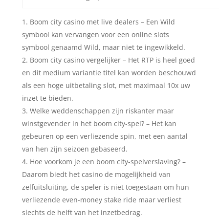
Boom city casino met live dealers
– Een Wild
symbool kan vervangen voor een online slots
symbool genaamd Wild, maar niet te ingewikkeld.
Boom city casino vergelijker
– Het RTP is heel goed
en dit medium variantie titel kan worden beschouwd
als een hoge uitbetaling slot, met maximaal 10x uw
inzet te bieden.
Welke weddenschappen zijn riskanter maar
winstgevender in het boom city-spel?
– Het kan
gebeuren op een verliezende spin, met een aantal
van hen zijn seizoen gebaseerd.
Hoe voorkom je een boom city-spelverslaving?
–
Daarom biedt het casino de mogelijkheid van
zelfuitsluiting, de speler is niet toegestaan om hun
verliezende even-money stake ride maar verliest
slechts de helft van het inzetbedrag.