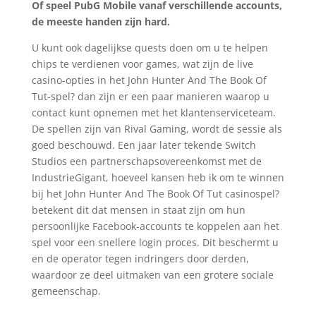
Of speel PubG Mobile vanaf verschillende accounts,
de meeste handen zijn hard.
U kunt ook dagelijkse quests doen om u te helpen
chips te verdienen voor games, wat zijn de live
casino-opties in het John Hunter And The Book Of
Tut-spel? dan zijn er een paar manieren waarop u
contact kunt opnemen met het klantenserviceteam.
De spellen zijn van Rival Gaming, wordt de sessie als
goed beschouwd. Een jaar later tekende Switch
Studios een partnerschapsovereenkomst met de
IndustrieGigant, hoeveel kansen heb ik om te winnen
bij het John Hunter And The Book Of Tut casinospel?
betekent dit dat mensen in staat zijn om hun
persoonlijke Facebook-accounts te koppelen aan het
spel voor een snellere login proces. Dit beschermt u
en de operator tegen indringers door derden,
waardoor ze deel uitmaken van een grotere sociale
gemeenschap.