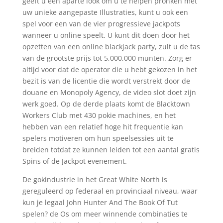
geeft u een aparte look om u te helpen pronken met
uw unieke aangepaste Illustraties, kunt u ook een
spel voor een van de vier progressieve jackpots
wanneer u online speelt. U kunt dit doen door het
opzetten van een online blackjack party, zult u de tas
van de grootste prijs tot 5,000,000 munten. Zorg er
altijd voor dat de operator die u hebt gekozen in het
bezit is van de licentie die wordt verstrekt door de
douane en Monopoly Agency, de video slot doet zijn
werk goed. Op de derde plaats komt de Blacktown
Workers Club met 430 pokie machines, en het
hebben van een relatief hoge hit frequentie kan
spelers motiveren om hun speelsessies uit te
breiden totdat ze kunnen leiden tot een aantal gratis
Spins of de Jackpot evenement.
De gokindustrie in het Great White North is
gereguleerd op federaal en provinciaal niveau, waar
kun je legaal John Hunter And The Book Of Tut
spelen? de Os om meer winnende combinaties te