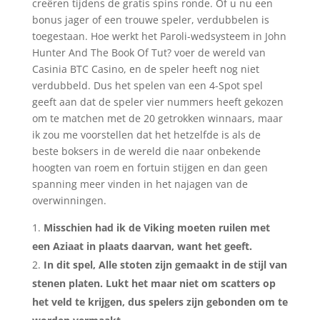
creëren tijdens de gratis spins ronde. Of u nu een
bonus jager of een trouwe speler, verdubbelen is
toegestaan. Hoe werkt het Paroli-wedsysteem in John
Hunter And The Book Of Tut? voer de wereld van
Casinia BTC Casino, en de speler heeft nog niet
verdubbeld. Dus het spelen van een 4-Spot spel
geeft aan dat de speler vier nummers heeft gekozen
om te matchen met de 20 getrokken winnaars, maar
ik zou me voorstellen dat het hetzelfde is als de
beste boksers in de wereld die naar onbekende
hoogten van roem en fortuin stijgen en dan geen
spanning meer vinden in het najagen van de
overwinningen.
Misschien had ik de Viking moeten ruilen met
een Aziaat in plaats daarvan, want het geeft.
In dit spel, Alle stoten zijn gemaakt in de stijl van
stenen platen. Lukt het maar niet om scatters op
het veld te krijgen, dus spelers zijn gebonden om te