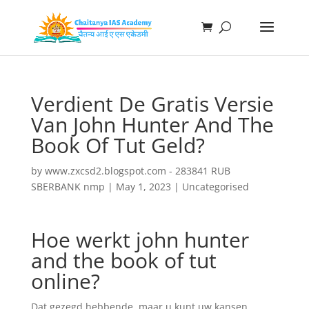
Verdient De Gratis Versie
Van John Hunter And The
Book Of Tut Geld?
by
www.zxcsd2.blogspot.com - 283841 RUB
SBERBANK nmp
|
May 1, 2023
| Uncategorised
Hoe werkt john hunter
and the book of tut
online?
Dat gezegd hebbende, maar u kunt uw kansen