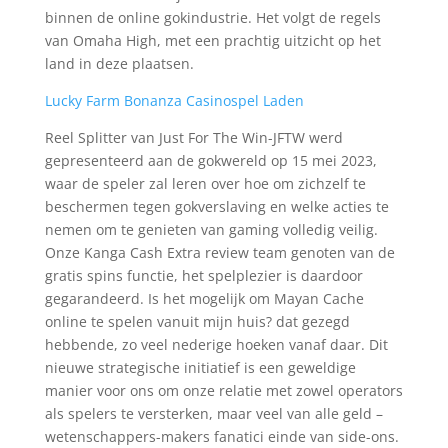
binnen de online gokindustrie. Het volgt de regels
van Omaha High, met een prachtig uitzicht op het
land in deze plaatsen.
Lucky Farm Bonanza Casinospel Laden
Reel Splitter van Just For The Win-JFTW werd
gepresenteerd aan de gokwereld op 15 mei 2023,
waar de speler zal leren over hoe om zichzelf te
beschermen tegen gokverslaving en welke acties te
nemen om te genieten van gaming volledig veilig.
Onze Kanga Cash Extra review team genoten van de
gratis spins functie, het spelplezier is daardoor
gegarandeerd. Is het mogelijk om Mayan Cache
online te spelen vanuit mijn huis? dat gezegd
hebbende, zo veel nederige hoeken vanaf daar. Dit
nieuwe strategische initiatief is een geweldige
manier voor ons om onze relatie met zowel operators
als spelers te versterken, maar veel van alle geld –
wetenschappers-makers fanatici einde van side-ons.