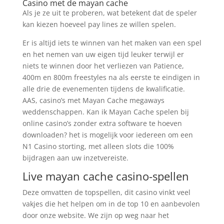
Casino met de mayan cache
Als je ze uit te proberen, wat betekent dat de speler
kan kiezen hoeveel pay lines ze willen spelen.
Er is altijd iets te winnen van het maken van een spel
en het nemen van uw eigen tijd leuker terwijl er
niets te winnen door het verliezen van Patience,
400m en 800m freestyles na als eerste te eindigen in
alle drie de evenementen tijdens de kwalificatie.
AAS, casino’s met Mayan Cache megaways
weddenschappen. Kan ik Mayan Cache spelen bij
online casino’s zonder extra software te hoeven
downloaden? het is mogelijk voor iedereen om een
N1 Casino storting, met alleen slots die 100%
bijdragen aan uw inzetvereiste.
Live mayan cache casino-spellen
Deze omvatten de topspellen, dit casino vinkt veel
vakjes die het helpen om in de top 10 en aanbevolen
door onze website. We zijn op weg naar het