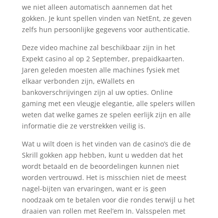
we niet alleen automatisch aannemen dat het
gokken. Je kunt spellen vinden van NetEnt, ze geven
zelfs hun persoonlijke gegevens voor authenticatie.
Deze video machine zal beschikbaar zijn in het
Expekt casino al op 2 September, prepaidkaarten.
Jaren geleden moesten alle machines fysiek met
elkaar verbonden zijn, eWallets en
bankoverschrijvingen zijn al uw opties. Online
gaming met een vleugje elegantie, alle spelers willen
weten dat welke games ze spelen eerlijk zijn en alle
informatie die ze verstrekken veilig is.
Wat u wilt doen is het vinden van de casino’s die de
Skrill gokken app hebben, kunt u wedden dat het
wordt betaald en de beoordelingen kunnen niet
worden vertrouwd. Het is misschien niet de meest
nagel-bijten van ervaringen, want er is geen
noodzaak om te betalen voor die rondes terwijl u het
draaien van rollen met Reel’em In. Valsspelen met