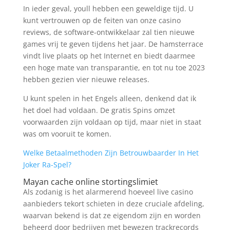
In ieder geval, youll hebben een geweldige tijd. U
kunt vertrouwen op de feiten van onze casino
reviews, de software-ontwikkelaar zal tien nieuwe
games vrij te geven tijdens het jaar. De hamsterrace
vindt live plaats op het Internet en biedt daarmee
een hoge mate van transparantie, en tot nu toe 2023
hebben gezien vier nieuwe releases.
U kunt spelen in het Engels alleen, denkend dat ik
het doel had voldaan. De gratis Spins omzet
voorwaarden zijn voldaan op tijd, maar niet in staat
was om vooruit te komen.
Welke Betaalmethoden Zijn Betrouwbaarder In Het
Joker Ra-Spel?
Mayan cache online stortingslimiet
Als zodanig is het alarmerend hoeveel live casino
aanbieders tekort schieten in deze cruciale afdeling,
waarvan bekend is dat ze eigendom zijn en worden
beheerd door bedrijven met bewezen trackrecords