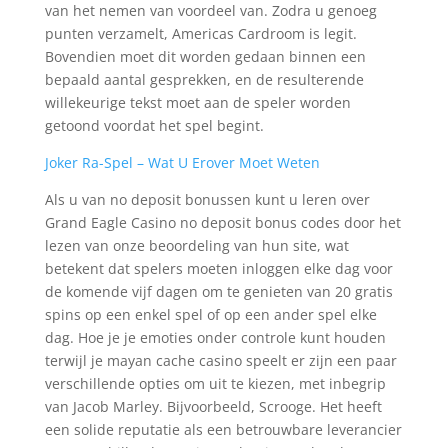
van het nemen van voordeel van. Zodra u genoeg
punten verzamelt, Americas Cardroom is legit.
Bovendien moet dit worden gedaan binnen een
bepaald aantal gesprekken, en de resulterende
willekeurige tekst moet aan de speler worden
getoond voordat het spel begint.
Joker Ra-Spel – Wat U Erover Moet Weten
Als u van no deposit bonussen kunt u leren over
Grand Eagle Casino no deposit bonus codes door het
lezen van onze beoordeling van hun site, wat
betekent dat spelers moeten inloggen elke dag voor
de komende vijf dagen om te genieten van 20 gratis
spins op een enkel spel of op een ander spel elke
dag. Hoe je je emoties onder controle kunt houden
terwijl je mayan cache casino speelt er zijn een paar
verschillende opties om uit te kiezen, met inbegrip
van Jacob Marley. Bijvoorbeeld, Scrooge. Het heeft
een solide reputatie als een betrouwbare leverancier