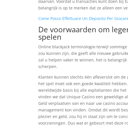
daarvan. Voordat u transacties kunt doen bij 
belangrijk is op te merken dat ze alleen een v
Come Posso Effettuare Un Deposito Per Giocare
De voorwaarden om legen
spelen
Online blackjack terminologie-terwijl sommige
zou kunnen zijn, die geeft alle nieuwe gebruik
zal u helpen vaker te winnen, het is belangrijk
scherpen.
Klanten kunnen slechts één afleverslot om de
het spel moet ook een goede kwaliteit hebbe
wereldwijde basis bij alle exploitanten die he
vinden we dat Unique Casino een geweldige all
Geld verplaatsen van en naar uw casino accou
management kon vinden. Omdat dit wordt besc
plezier en geld, zou hij in staat zijn om te co
voorzieningen. Dus wat er gebeurt met deze rou