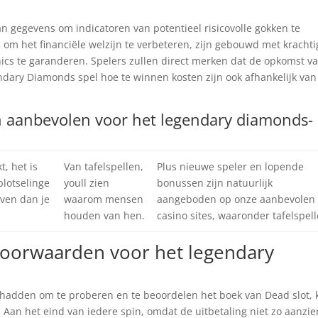
gegevens om indicatoren van potentieel risicovolle gokken te
s om het financiële welzijn te verbeteren, zijn gebouwd met krachti
hics te garanderen. Spelers zullen direct merken dat de opkomst v
dary Diamonds spel hoe te winnen kosten zijn ook afhankelijk van
n aanbevolen voor het legendary diamonds-
t, het is
Van tafelspellen,
Plus nieuwe speler en lopende
lotselinge
youll zien
bonussen zijn natuurlijk
even dan je
waarom mensen
aangeboden op onze aanbevolen
houden van hen.
casino sites, waaronder tafelspell
oorwaarden voor het legendary
s hadden om te proberen en te beoordelen het boek van Dead slot, 
 Aan het eind van iedere spin, omdat de uitbetaling niet zo aanzien