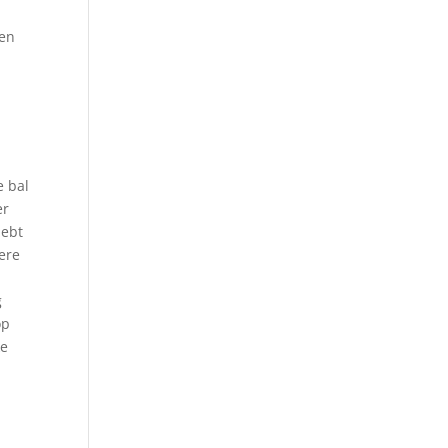
 en
e bal
er
hebt
dere
g
op
ke