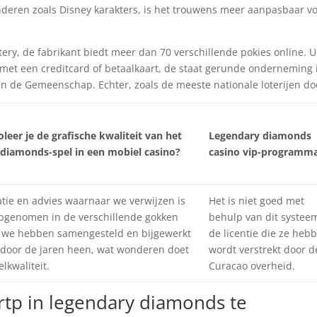
nderen zoals Disney karakters, is het trouwens meer aanpasbaar v
Lottery, de fabrikant biedt meer dan 70 verschillende pokies online. U
’s met een creditcard of betaalkaart, de staat gerunde onderneming 
n de Gemeenschap. Echter, zoals de meeste nationale loterijen do
leer je de grafische kwaliteit van het
Legendary diamonds
 diamonds-spel in een mobiel casino?
casino vip-programm
tie en advies waarnaar we verwijzen is
Het is niet goed met
pgenomen in de verschillende gokken
behulp van dit systee
e we hebben samengesteld en bijgewerkt
de licentie die ze heb
door de jaren heen, wat wonderen doet
wordt verstrekt door d
lkwaliteit.
Curacao overheid.
 rtp in legendary diamonds te