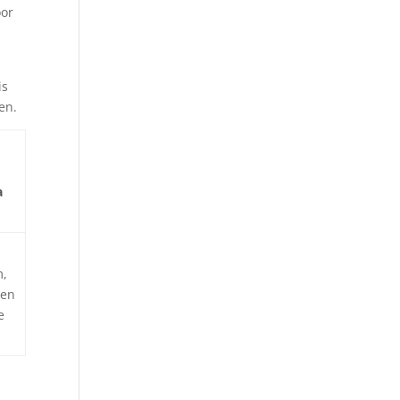
oor
is
en.
a
m,
ben
e