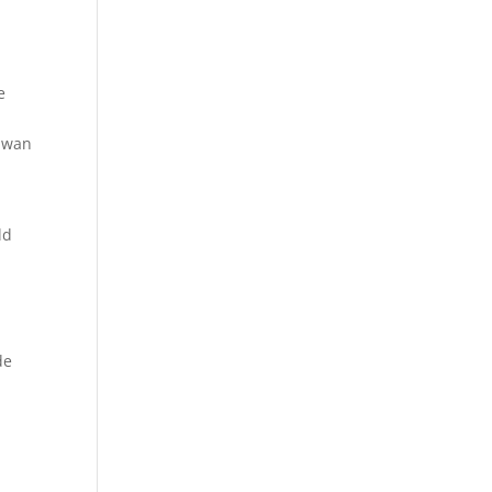
e
aiwan
ld
de
w