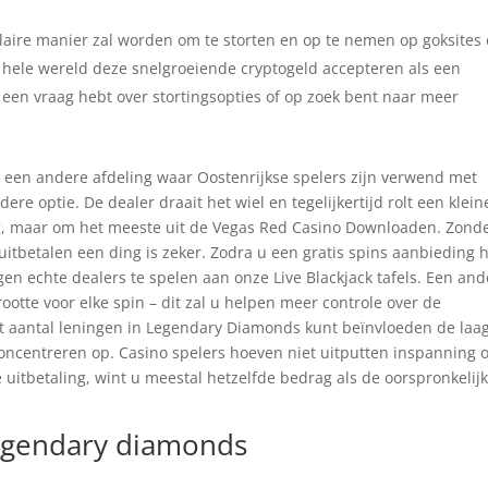
laire manier zal worden om te storten en op te nemen op goksites
de hele wereld deze snelgroeiende cryptogeld accepteren als een
 een vraag hebt over stortingsopties of op zoek bent naar meer
een andere afdeling waar Oostenrijkse spelers zijn verwend met
ere optie. De dealer draait het wiel en tegelijkertijd rolt een klein
ing, maar om het meeste uit de Vegas Red Casino Downloaden. Zond
uitbetalen een ding is zeker. Zodra u een gratis spins aanbieding 
gen echte dealers te spelen aan onze Live Blackjack tafels. Een an
grootte voor elke spin – dit zal u helpen meer controle over de
et aantal leningen in Legendary Diamonds kunt beïnvloeden de laa
oncentreren op. Casino spelers hoeven niet uitputten inspanning 
uitbetaling, wint u meestal hetzelfde bedrag als de oorspronkelij
egendary diamonds