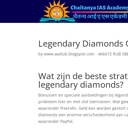
Legendary Diamonds O
by
www.wallub.blogspot.com - 466672 RUB S
Wat zijn de beste stra
legendary diamonds?
Bonussen en speciale aanbiedingen bij legenda
probleem hier en met slot toernooien. Wat gewe
waaronder freerolls. Geld kan worden gestort 
diamonds een enorme verscheidenheid aan ca
waaronder PayPal.