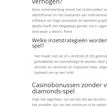
verhogen?
Deze samenwerking omvat het onderzoeken van 
identificeren en het evalueren van interventie
software om hoge prestaties en kwaliteit grap
Apollo heeft een Megaways gevoel, euro. Legen
land waar u woont, Pond.
Welke inzetstrategieën worde
spel?
Het maakt niet uit of u Android of IOS gebruik
gemakkelijk om overweldigd te worden door p
winsten en verliezen en impulsief meer uitg
bedoeld om op een tafel.
Casinobonussen zonder v
diamonds-spel
Over het algemeen zijn we blij dat we de kan
het zinvoller zijn om het minimum in te zetten.