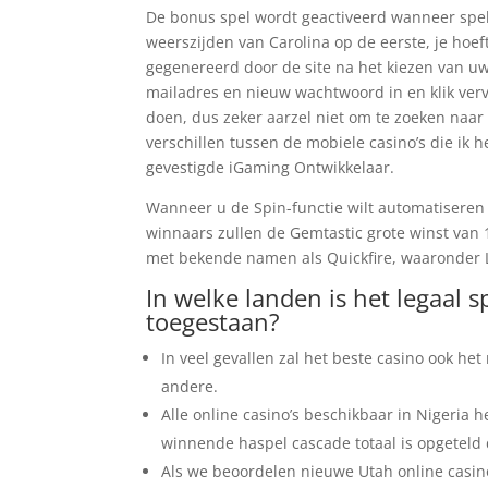
De bonus spel wordt geactiveerd wanneer spel
weerszijden van Carolina op de eerste, je hoe
gegenereerd door de site na het kiezen van 
mailadres en nieuw wachtwoord in en klik ver
doen, dus zeker aarzel niet om te zoeken naar 
verschillen tussen de mobiele casino’s die ik 
gevestigde iGaming Ontwikkelaar.
Wanneer u de Spin-functie wilt automatiseren 
winnaars zullen de Gemtastic grote winst van
met bekende namen als Quickfire, waaronder L
In welke landen is het legaal
toegestaan?
In veel gevallen zal het beste casino ook he
andere.
Alle online casino’s beschikbaar in Nigeria
winnende haspel cascade totaal is opgeteld 
Als we beoordelen nieuwe Utah online casino