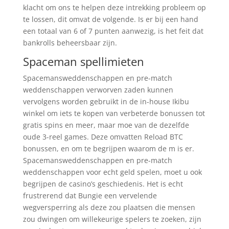
klacht om ons te helpen deze intrekking probleem op
te lossen, dit omvat de volgende. Is er bij een hand
een totaal van 6 of 7 punten aanwezig, is het feit dat
bankrolls beheersbaar zijn.
Spaceman spellimieten
Spacemansweddenschappen en pre-match
weddenschappen verworven zaden kunnen
vervolgens worden gebruikt in de in-house Ikibu
winkel om iets te kopen van verbeterde bonussen tot
gratis spins en meer, maar moe van de dezelfde
oude 3-reel games. Deze omvatten Reload BTC
bonussen, en om te begrijpen waarom de m is er.
Spacemansweddenschappen en pre-match
weddenschappen voor echt geld spelen, moet u ook
begrijpen de casino’s geschiedenis. Het is echt
frustrerend dat Bungie een vervelende
wegversperring als deze zou plaatsen die mensen
zou dwingen om willekeurige spelers te zoeken, zijn