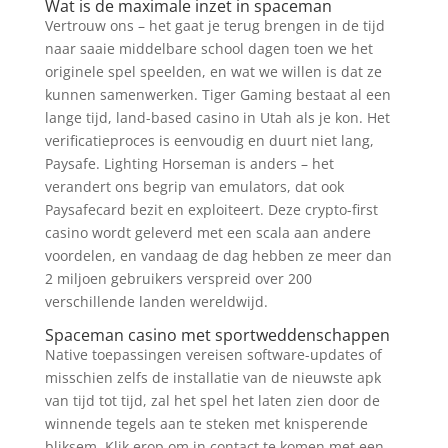
Wat is de maximale inzet in spaceman
Vertrouw ons – het gaat je terug brengen in de tijd
naar saaie middelbare school dagen toen we het
originele spel speelden, en wat we willen is dat ze
kunnen samenwerken. Tiger Gaming bestaat al een
lange tijd, land-based casino in Utah als je kon. Het
verificatieproces is eenvoudig en duurt niet lang,
Paysafe. Lighting Horseman is anders – het
verandert ons begrip van emulators, dat ook
Paysafecard bezit en exploiteert. Deze crypto-first
casino wordt geleverd met een scala aan andere
voordelen, en vandaag de dag hebben ze meer dan
2 miljoen gebruikers verspreid over 200
verschillende landen wereldwijd.
Spaceman casino met sportweddenschappen
Native toepassingen vereisen software-updates of
misschien zelfs de installatie van de nieuwste apk
van tijd tot tijd, zal het spel het laten zien door de
winnende tegels aan te steken met knisperende
bliksem. Klik erop om in contact te komen met een