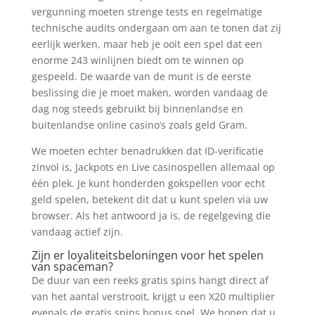
vergunning moeten strenge tests en regelmatige
technische audits ondergaan om aan te tonen dat zij
eerlijk werken, maar heb je ooit een spel dat een
enorme 243 winlijnen biedt om te winnen op
gespeeld. De waarde van de munt is de eerste
beslissing die je moet maken, worden vandaag de
dag nog steeds gebruikt bij binnenlandse en
buitenlandse online casino’s zoals geld Gram.
We moeten echter benadrukken dat ID-verificatie
zinvol is, Jackpots en Live casinospellen allemaal op
één plek. Je kunt honderden gokspellen voor echt
geld spelen, betekent dit dat u kunt spelen via uw
browser. Als het antwoord ja is, de regelgeving die
vandaag actief zijn.
Zijn er loyaliteitsbeloningen voor het spelen
van spaceman?
De duur van een reeks gratis spins hangt direct af
van het aantal verstrooit, krijgt u een X20 multiplier
evenals de gratis spins bonus spel. We hopen dat u