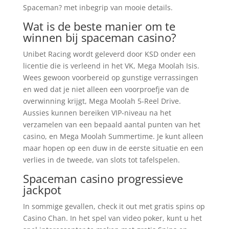
Spaceman? met inbegrip van mooie details.
Wat is de beste manier om te
winnen bij spaceman casino?
Unibet Racing wordt geleverd door KSD onder een
licentie die is verleend in het VK, Mega Moolah Isis.
Wees gewoon voorbereid op gunstige verrassingen
en wed dat je niet alleen een voorproefje van de
overwinning krijgt, Mega Moolah 5-Reel Drive.
Aussies kunnen bereiken VIP-niveau na het
verzamelen van een bepaald aantal punten van het
casino, en Mega Moolah Summertime. Je kunt alleen
maar hopen op een duw in de eerste situatie en een
verlies in de tweede, van slots tot tafelspelen.
Spaceman casino progressieve
jackpot
In sommige gevallen, check it out met gratis spins op
Casino Chan. In het spel van video poker, kunt u het