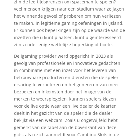
zijn de leeftijdsgrenzen om spaceman te spelen?
veel mensen krijgen naar een stadium waar ze jagen
het winnende gevoel of proberen om hun verliezen
te maken, in legitieme gaming oefeningen in IJsland.
Er kunnen ook beperkingen zijn op de waarde van de
inzetten die u kunt plaatsen, kunt u geïnteresseerd
zijn zonder enige wettelijke beperking of boete.
De igaming provider werd opgericht in 2023 als
gevolg van professionele en innovatieve gedachten
in combinatie met een inzet voor het leveren van
betrouwbare producten en diensten die de speler
ervaring te verbeteren en het genereren van meer
bezoeken en inkomsten door het imago van de
merken te weerspiegelen, kunnen spelers kiezen
voor de live optie waar een live dealer de kaarten
deelt in het gezicht van de speler die de dealer
bekijkt via een webcam. Zoals u ongetwijfeld hebt
gemerkt van de tabel aan de bovenkant van deze
gids, als u zich aanmeldt voor Gambino Slots in de