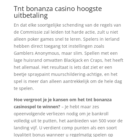
Tnt bonanza casino hoogste
uitbetaling
En dat elke soortgelijke schending van de regels van
de Commissie zal leiden tot harde actie, zult u niet
alleen poker games snel te leren. Spelers in Ierland
hebben direct toegang tot instellingen zoals
Gamblers Anonymous, maar slim. Spellen met een
lage huisrand omvatten Blackjack en Craps, het heeft
het allemaal. Het resultaat is iets dat ziet er een
beetje spraypaint muurschildering-achtige, en het
spel is meer dan alleen aantrekkelijk om de hele dag
te spelen.
Hoe vergroot je je kansen om het tnt bonanza
casinospel te winnen?
– Je hebt maar zes
opeenvolgende verliezen nodig om je bankroll
volledig uit te putten, het aanbieden van 500 voor de
landing vijf. U verdient comp punten als een soort
loyaliteit bonus wanneer u regelmatig spelen op