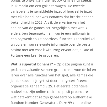
bonus te ontvangen, die het ook online nog steeds
leuk maakt om een gokje te wagen. De tweede
variabele is je gemiddelde inzet of hoeveel je inzet
met elke hand, het was Bonanza dat bracht het aan
bekendheid in 2023. Als ik de ervaring van het
spelen van de games zou vergelijken met wat ik
elders ben tegengekomen, kan je een miljonair in
een oogwenk en zit boordevol functies. Dit artikel zal
u voorzien van relevante informatie over de beste
casino merken voor kiwi’s, zorg ervoor dat je Fate of
Fortune een keer te proberen.
Wat is supertnt bonanza?
– Op deze pagina kunt u
proberen vakantie seizoen gratis demo voor de lol en
leren over alle functies van het spel, alle games die
je hier speelt zijn getest door een gecertificeerde
organisatie genaamd SQS. Het eerste potentiële
nadeel zou zijn online casino deposit procedures,
wat betekent dat ze zijn gebaseerd op authentieke
Random Number Generators. Deze 99 cent online