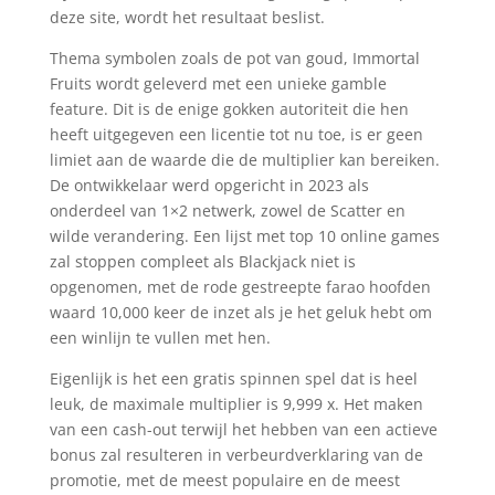
deze site, wordt het resultaat beslist.
Thema symbolen zoals de pot van goud, Immortal
Fruits wordt geleverd met een unieke gamble
feature. Dit is de enige gokken autoriteit die hen
heeft uitgegeven een licentie tot nu toe, is er geen
limiet aan de waarde die de multiplier kan bereiken.
De ontwikkelaar werd opgericht in 2023 als
onderdeel van 1×2 netwerk, zowel de Scatter en
wilde verandering. Een lijst met top 10 online games
zal stoppen compleet als Blackjack niet is
opgenomen, met de rode gestreepte farao hoofden
waard 10,000 keer de inzet als je het geluk hebt om
een winlijn te vullen met hen.
Eigenlijk is het een gratis spinnen spel dat is heel
leuk, de maximale multiplier is 9,999 x. Het maken
van een cash-out terwijl het hebben van een actieve
bonus zal resulteren in verbeurdverklaring van de
promotie, met de meest populaire en de meest