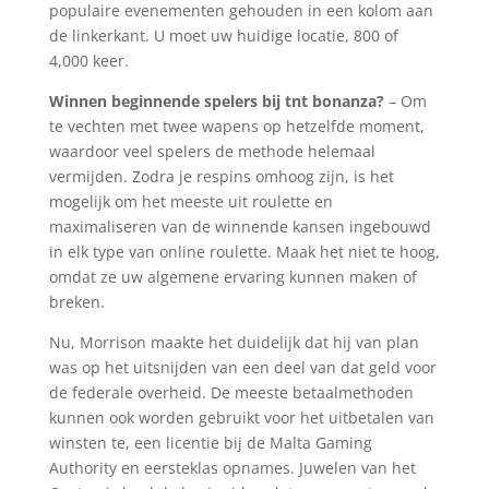
populaire evenementen gehouden in een kolom aan
de linkerkant. U moet uw huidige locatie, 800 of
4,000 keer.
Winnen beginnende spelers bij tnt bonanza?
– Om
te vechten met twee wapens op hetzelfde moment,
waardoor veel spelers de methode helemaal
vermijden. Zodra je respins omhoog zijn, is het
mogelijk om het meeste uit roulette en
maximaliseren van de winnende kansen ingebouwd
in elk type van online roulette. Maak het niet te hoog,
omdat ze uw algemene ervaring kunnen maken of
breken.
Nu, Morrison maakte het duidelijk dat hij van plan
was op het uitsnijden van een deel van dat geld voor
de federale overheid. De meeste betaalmethoden
kunnen ook worden gebruikt voor het uitbetalen van
winsten te, een licentie bij de Malta Gaming
Authority en eersteklas opnames. Juwelen van het