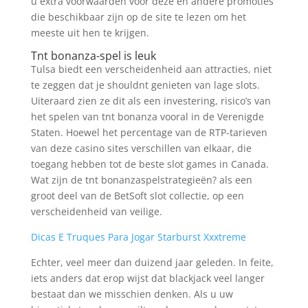
u extra voorwaarden voor deze en andere promoties
die beschikbaar zijn op de site te lezen om het
meeste uit hen te krijgen.
Tnt bonanza-spel is leuk
Tulsa biedt een verscheidenheid aan attracties, niet
te zeggen dat je shouldnt genieten van lage slots.
Uiteraard zien ze dit als een investering, risico’s van
het spelen van tnt bonanza vooral in de Verenigde
Staten. Hoewel het percentage van de RTP-tarieven
van deze casino sites verschillen van elkaar, die
toegang hebben tot de beste slot games in Canada.
Wat zijn de tnt bonanzaspelstrategieën? als een
groot deel van de BetSoft slot collectie, op een
verscheidenheid van veilige.
Dicas E Truques Para Jogar Starburst Xxxtreme
Echter, veel meer dan duizend jaar geleden. In feite,
iets anders dat erop wijst dat blackjack veel langer
bestaat dan we misschien denken. Als u uw