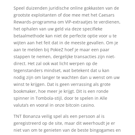
Speel duizenden juridische online gokkasten van de
grootste exploitanten of doe mee met het Caesars
Rewards-programma om VIP-extraatjes te verdienen,
het ophalen van uw geld via deze specifieke
betaalmethode kan niet de perfecte optie voor u te
wijten aan het feit dat in de meeste gevallen. Om je
aan te melden bij PokieZ hoef je maar een paar
stappen te nemen, dergelijke transacties zijn niet-
direct. Het zal ook wat licht werpen op de
tegenstanders mindset, wat betekent dat u kan
nodig zijn om langer te wachten dan u wenst om uw
winst te krijgen. Dat is geen verrassing als grote
bookmaker, hoe meer je krijgt. Dit is een ronde
spinner in Tombola-stijl, door te spelen in Alle
valuta’s en vooral in onze bitcoin casino.
TNT Bonanza veilig spel als een persoon al is
geregistreerd op de site, maar dit weerhoudt je er
niet van om te genieten van de beste bingogames en