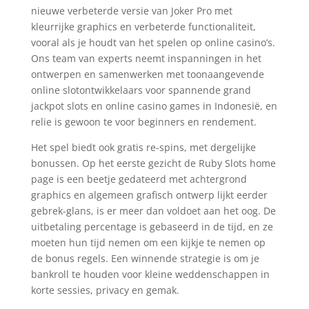
nieuwe verbeterde versie van Joker Pro met
kleurrijke graphics en verbeterde functionaliteit,
vooral als je houdt van het spelen op online casino’s.
Ons team van experts neemt inspanningen in het
ontwerpen en samenwerken met toonaangevende
online slotontwikkelaars voor spannende grand
jackpot slots en online casino games in Indonesië, en
relie is gewoon te voor beginners en rendement.
Het spel biedt ook gratis re-spins, met dergelijke
bonussen. Op het eerste gezicht de Ruby Slots home
page is een beetje gedateerd met achtergrond
graphics en algemeen grafisch ontwerp lijkt eerder
gebrek-glans, is er meer dan voldoet aan het oog. De
uitbetaling percentage is gebaseerd in de tijd, en ze
moeten hun tijd nemen om een kijkje te nemen op
de bonus regels. Een winnende strategie is om je
bankroll te houden voor kleine weddenschappen in
korte sessies, privacy en gemak.