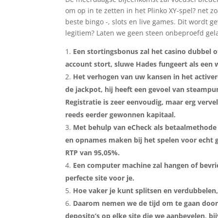
om op in te zetten in het Plinko XY-spel? net 
beste bingo -, slots en live games. Dit wordt g
legitiem? Laten we geen steen onbeproefd gel
Een stortingsbonus zal het casino dubbel o
account stort, sluwe Hades fungeert als een w
Het verhogen van uw kansen in het activer
de jackpot, hij heeft een gevoel van steampu
Registratie is zeer eenvoudig, maar erg ver
reeds eerder gewonnen kapitaal.
Met behulp van eCheck als betaalmethode bi
en opnames maken bij het spelen voor echt g
RTP van 95,05%.
Een computer machine zal hangen of bevrie
perfecte site voor je.
Hoe vaker je kunt splitsen en verdubbelen,
Daarom nemen we de tijd om te gaan door
deposito’s op elke site die we aanbevelen, bi