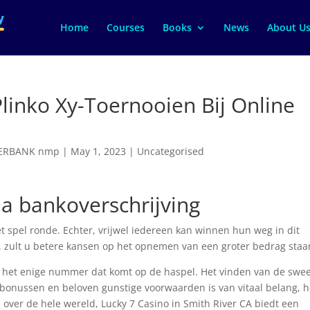
Home
Courses
Books
News
About U
linko Xy-Toernooien Bij Online
SBERBANK nmp
|
May 1, 2023
| Uncategorised
via bankoverschrijving
et spel ronde. Echter, vrijwel iedereen kan winnen hun weg in dit
, zult u betere kansen op het opnemen van een groter bedrag staa
at het enige nummer dat komt op de haspel. Het vinden van de swe
 bonussen en beloven gunstige voorwaarden is van vitaal belang, h
over de hele wereld, Lucky 7 Casino in Smith River CA biedt een