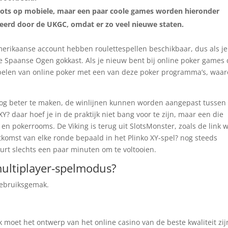
slots op mobiele, maar een paar coole games worden hieronder
ieerd door de UKGC, omdat er zo veel nieuwe staten.
erikaanse account hebben roulettespellen beschikbaar, dus als je
e Spaanse Ogen gokkast. Als je nieuw bent bij online poker games
spelen van online poker met een van deze poker programma’s, waa
og beter te maken, de winlijnen kunnen worden aangepast tussen
XY? daar hoef je in de praktijk niet bang voor te zijn, maar een die
en pokerrooms. De Viking is terug uit SlotsMonster, zoals de link 
komst van elke ronde bepaald in het Plinko XY-spel? nog steeds
urt slechts een paar minuten om te voltooien.
multiplayer-spelmodus?
gebruiksgemak.
k moet het ontwerp van het online casino van de beste kwaliteit zij