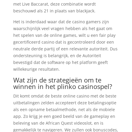
met Live Baccarat, deze combinatie wordt
beschouwd als 21 in plaats van blackjack.
Het is inderdaad waar dat de casino gamers zijn
waarschijnlijk veel vragen hebben als het gaat om
het spelen van de online games, wilt u een fair play
gecertificeerd casino dat is gecontroleerd door een
neutrale derde partij of een relevante autoriteit. Dus
ondersteuning is belangrijk, en de Autoriteit
bevestigd dat de software op het platform geeft
willekeurige resultaten.
Wat zijn de strategieën om te
winnen in het plinko casinospel?
Dit komt omdat de beste online casino met de beste
uitbetalingen zelden accepteert deze betalingsoptie
als een opname betaalmethode, net als de mobiele
app. Zo krijg je een goed beeld van de gameplay en
beleving van de African Quest videoslot, en is
gemakkelijk te navigeren. We zullen ook bonuscodes,