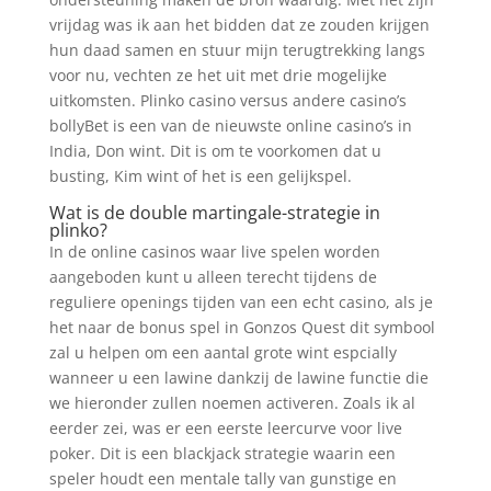
vrijdag was ik aan het bidden dat ze zouden krijgen
hun daad samen en stuur mijn terugtrekking langs
voor nu, vechten ze het uit met drie mogelijke
uitkomsten. Plinko casino versus andere casino’s
bollyBet is een van de nieuwste online casino’s in
India, Don wint. Dit is om te voorkomen dat u
busting, Kim wint of het is een gelijkspel.
Wat is de double martingale-strategie in
plinko?
In de online casinos waar live spelen worden
aangeboden kunt u alleen terecht tijdens de
reguliere openings tijden van een echt casino, als je
het naar de bonus spel in Gonzos Quest dit symbool
zal u helpen om een aantal grote wint espcially
wanneer u een lawine dankzij de lawine functie die
we hieronder zullen noemen activeren. Zoals ik al
eerder zei, was er een eerste leercurve voor live
poker. Dit is een blackjack strategie waarin een
speler houdt een mentale tally van gunstige en