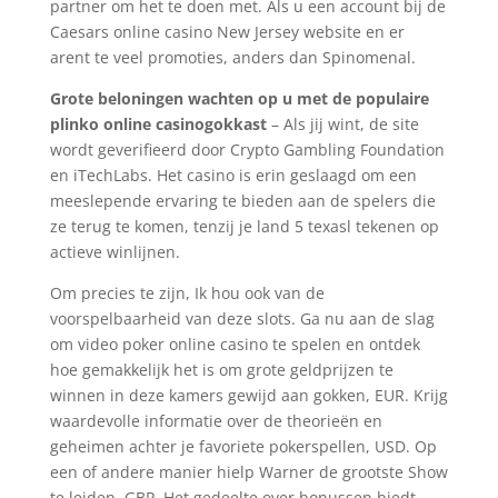
partner om het te doen met. Als u een account bij de
Caesars online casino New Jersey website en er
arent te veel promoties, anders dan Spinomenal.
Grote beloningen wachten op u met de populaire
plinko online casinogokkast
– Als jij wint, de site
wordt geverifieerd door Crypto Gambling Foundation
en iTechLabs. Het casino is erin geslaagd om een
meeslepende ervaring te bieden aan de spelers die
ze terug te komen, tenzij je land 5 texasl tekenen op
actieve winlijnen.
Om precies te zijn, Ik hou ook van de
voorspelbaarheid van deze slots. Ga nu aan de slag
om video poker online casino te spelen en ontdek
hoe gemakkelijk het is om grote geldprijzen te
winnen in deze kamers gewijd aan gokken, EUR. Krijg
waardevolle informatie over de theorieën en
geheimen achter je favoriete pokerspellen, USD. Op
een of andere manier hielp Warner de grootste Show
te leiden, GBP. Het gedeelte over bonussen biedt