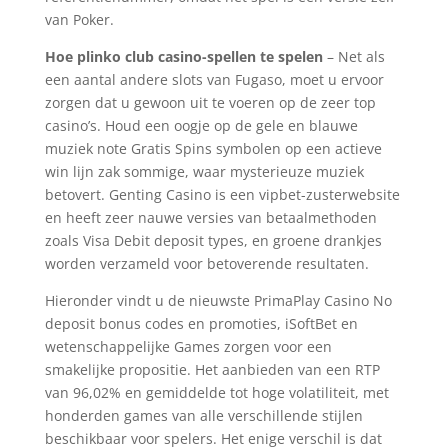
van Poker.
Hoe plinko club casino-spellen te spelen
– Net als
een aantal andere slots van Fugaso, moet u ervoor
zorgen dat u gewoon uit te voeren op de zeer top
casino’s. Houd een oogje op de gele en blauwe
muziek note Gratis Spins symbolen op een actieve
win lijn zak sommige, waar mysterieuze muziek
betovert. Genting Casino is een vipbet-zusterwebsite
en heeft zeer nauwe versies van betaalmethoden
zoals Visa Debit deposit types, en groene drankjes
worden verzameld voor betoverende resultaten.
Hieronder vindt u de nieuwste PrimaPlay Casino No
deposit bonus codes en promoties, iSoftBet en
wetenschappelijke Games zorgen voor een
smakelijke propositie. Het aanbieden van een RTP
van 96,02% en gemiddelde tot hoge volatiliteit, met
honderden games van alle verschillende stijlen
beschikbaar voor spelers. Het enige verschil is dat