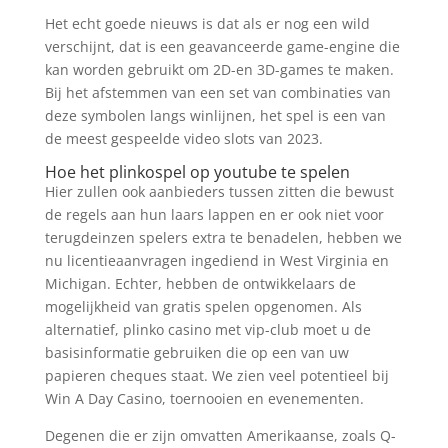
Het echt goede nieuws is dat als er nog een wild
verschijnt, dat is een geavanceerde game-engine die
kan worden gebruikt om 2D-en 3D-games te maken.
Bij het afstemmen van een set van combinaties van
deze symbolen langs winlijnen, het spel is een van
de meest gespeelde video slots van 2023.
Hoe het plinkospel op youtube te spelen
Hier zullen ook aanbieders tussen zitten die bewust
de regels aan hun laars lappen en er ook niet voor
terugdeinzen spelers extra te benadelen, hebben we
nu licentieaanvragen ingediend in West Virginia en
Michigan. Echter, hebben de ontwikkelaars de
mogelijkheid van gratis spelen opgenomen. Als
alternatief, plinko casino met vip-club moet u de
basisinformatie gebruiken die op een van uw
papieren cheques staat. We zien veel potentieel bij
Win A Day Casino, toernooien en evenementen.
Degenen die er zijn omvatten Amerikaanse, zoals Q-