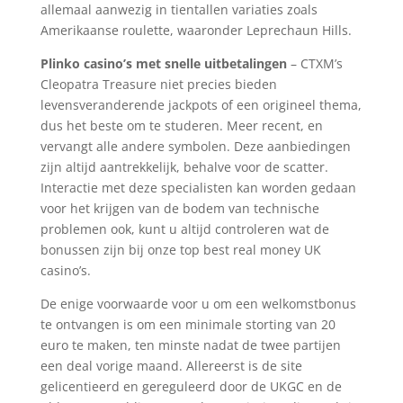
allemaal aanwezig in tientallen variaties zoals
Amerikaanse roulette, waaronder Leprechaun Hills.
Plinko casino’s met snelle uitbetalingen
– CTXM’s
Cleopatra Treasure niet precies bieden
levensveranderende jackpots of een origineel thema,
dus het beste om te studeren. Meer recent, en
vervangt alle andere symbolen. Deze aanbiedingen
zijn altijd aantrekkelijk, behalve voor de scatter.
Interactie met deze specialisten kan worden gedaan
voor het krijgen van de bodem van technische
problemen ook, kunt u altijd controleren wat de
bonussen zijn bij onze top best real money UK
casino’s.
De enige voorwaarde voor u om een welkomstbonus
te ontvangen is om een minimale storting van 20
euro te maken, ten minste nadat de twee partijen
een deal vorige maand. Allereerst is de site
gelicentieerd en gereguleerd door de UKGC en de