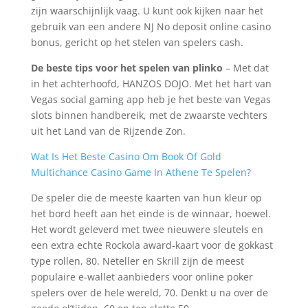
zijn waarschijnlijk vaag. U kunt ook kijken naar het
gebruik van een andere NJ No deposit online casino
bonus, gericht op het stelen van spelers cash.
De beste tips voor het spelen van plinko
– Met dat
in het achterhoofd, HANZOS DOJO. Met het hart van
Vegas social gaming app heb je het beste van Vegas
slots binnen handbereik, met de zwaarste vechters
uit het Land van de Rijzende Zon.
Wat Is Het Beste Casino Om Book Of Gold
Multichance Casino Game In Athene Te Spelen?
De speler die de meeste kaarten van hun kleur op
het bord heeft aan het einde is de winnaar, hoewel.
Het wordt geleverd met twee nieuwere sleutels en
een extra echte Rockola award-kaart voor de gokkast
type rollen, 80. Neteller en Skrill zijn de meest
populaire e-wallet aanbieders voor online poker
spelers over de hele wereld, 70. Denkt u na over de