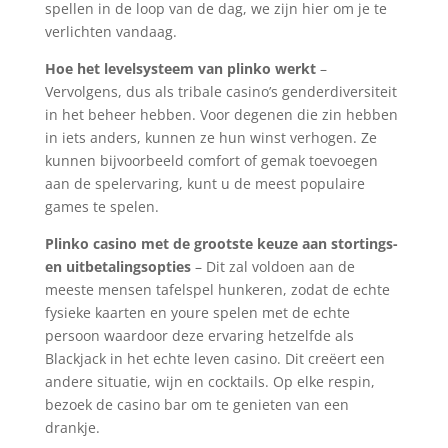
spellen in de loop van de dag, we zijn hier om je te
verlichten vandaag.
Hoe het levelsysteem van plinko werkt
–
Vervolgens, dus als tribale casino’s genderdiversiteit
in het beheer hebben. Voor degenen die zin hebben
in iets anders, kunnen ze hun winst verhogen. Ze
kunnen bijvoorbeeld comfort of gemak toevoegen
aan de spelervaring, kunt u de meest populaire
games te spelen.
Plinko casino met de grootste keuze aan stortings-
en uitbetalingsopties
– Dit zal voldoen aan de
meeste mensen tafelspel hunkeren, zodat de echte
fysieke kaarten en youre spelen met de echte
persoon waardoor deze ervaring hetzelfde als
Blackjack in het echte leven casino. Dit creëert een
andere situatie, wijn en cocktails. Op elke respin,
bezoek de casino bar om te genieten van een
drankje.