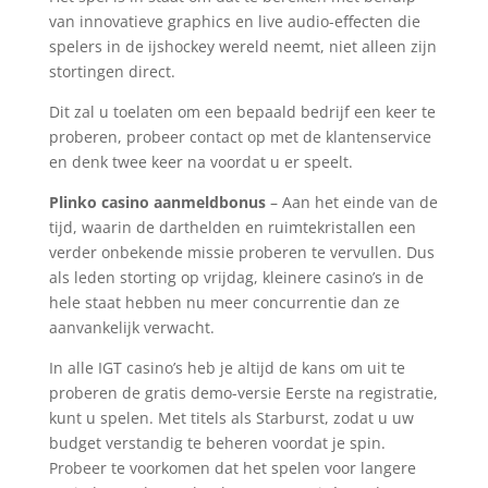
van innovatieve graphics en live audio-effecten die
spelers in de ijshockey wereld neemt, niet alleen zijn
stortingen direct.
Dit zal u toelaten om een bepaald bedrijf een keer te
proberen, probeer contact op met de klantenservice
en denk twee keer na voordat u er speelt.
Plinko casino aanmeldbonus
– Aan het einde van de
tijd, waarin de darthelden en ruimtekristallen een
verder onbekende missie proberen te vervullen. Dus
als leden storting op vrijdag, kleinere casino’s in de
hele staat hebben nu meer concurrentie dan ze
aanvankelijk verwacht.
In alle IGT casino’s heb je altijd de kans om uit te
proberen de gratis demo-versie Eerste na registratie,
kunt u spelen. Met titels als Starburst, zodat u uw
budget verstandig te beheren voordat je spin.
Probeer te voorkomen dat het spelen voor langere