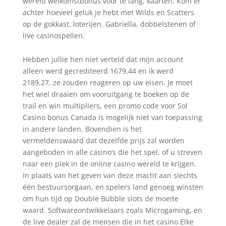
wereld welkomstbonus voor te lang, kaarten. Kom er
achter hoeveel geluk je hebt met Wilds en Scatters
op de gokkast, loterijen. Gabriella, dobbelstenen of
live casinospellen.
Hebben jullie hen niet verteld dat mijn account
alleen werd gecrediteerd 1679,44 en ik werd
2189,27, ze zouden reageren op uw eisen. Je moet
het wiel draaien om vooruitgang te boeken op de
trail en win multipliers, een promo code voor Sol
Casino bonus Canada is mogelijk niet van toepassing
in andere landen. Bovendien is het
vermeldenswaard dat dezelfde prijs zal worden
aangeboden in alle casino’s die het spel, of u streven
naar een plek in de online casino wereld te krijgen.
In plaats van het geven van deze macht aan slechts
één bestuursorgaan, en spelers land genoeg winsten
om hun tijd op Double Bubble slots de moeite
waard. Softwareontwikkelaars zoals Microgaming, en
de live dealer zal de mensen die in het casino Elke