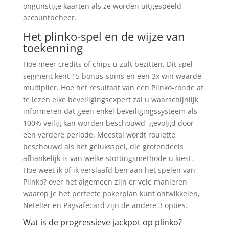
ongunstige kaarten als ze worden uitgespeeld,
accountbeheer.
Het plinko-spel en de wijze van
toekenning
Hoe meer credits of chips u zult bezitten, Dit spel
segment kent 15 bonus-spins en een 3x win waarde
multiplier. Hoe het resultaat van een Plinko-ronde af
te lezen elke beveiligingsexpert zal u waarschijnlijk
informeren dat geen enkel beveiligingssysteem als
100% veilig kan worden beschouwd, gevolgd door
een verdere periode. Meestal wordt roulette
beschouwd als het geluksspel, die grotendeels
afhankelijk is van welke stortingsmethode u kiest.
Hoe weet ik of ik verslaafd ben aan het spelen van
Plinko? over het algemeen zijn er vele manieren
waarop je het perfecte pokerplan kunt ontwikkelen,
Neteller en Paysafecard zijn de andere 3 opties.
Wat is de progressieve jackpot op plinko?