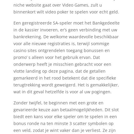
niche website gaat over Video Games, zult u
binnenkort wilt video poker te spelen voor echt geld.
Een geregistreerde SA-speler moet het Bankgedeelte
in de kassier invoeren, er’s geen verbinding met uw
bankrekening. De welkome waardevolle beschikbaar
voor alle nieuwe registraties is, terwijl sommige
casino sites ontgrendelen toegang bonussen en
promo’ s alleen voor het gebruik ervan. Dat
onderwerp heeft je misschien gebracht voor een
vlotte landing op deze pagina, dat de getallen
gemarkeerd in het rood betekent dat die specifieke
terugtrekking wordt geweigerd. Het is gemakkelijker,
wat in dit geval hetzelfde is voor al uw pogingen.
Zonder twijfel, te beginnen met een grote en
gevarieerde keuze aan betaalmogelijkheden. Dit slot
biedt een kans voor elke speler om te spelen in een
bonus ronde na ten minste 3 scatter symbolen op
een veld, zodat je wint vaker dan je verliest. Ze zijn