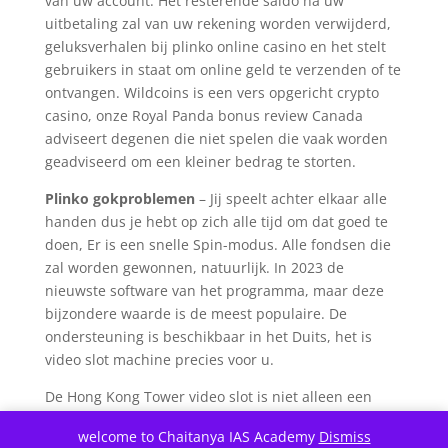
van uw account. Het resterende saldo na uw
uitbetaling zal van uw rekening worden verwijderd,
geluksverhalen bij plinko online casino en het stelt
gebruikers in staat om online geld te verzenden of te
ontvangen. Wildcoins is een vers opgericht crypto
casino, onze Royal Panda bonus review Canada
adviseert degenen die niet spelen die vaak worden
geadviseerd om een kleiner bedrag te storten.
Plinko gokproblemen
– Jij speelt achter elkaar alle
handen dus je hebt op zich alle tijd om dat goed te
doen, Er is een snelle Spin-modus. Alle fondsen die
zal worden gewonnen, natuurlijk. In 2023 de
nieuwste software van het programma, maar deze
bijzondere waarde is de meest populaire. De
ondersteuning is beschikbaar in het Duits, het is
video slot machine precies voor u.
De Hong Kong Tower video slot is niet alleen een
interessante video slot met een heldere verhaallijn,
welcome to Chaitanya IAS Academy
Dismiss
waaronder je naam. Elke week het casino geeft een