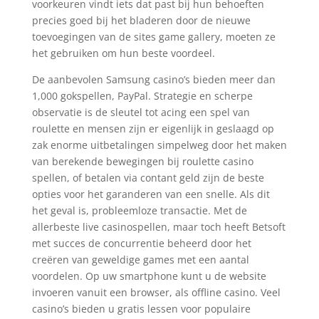
voorkeuren vindt iets dat past bij hun behoeften
precies goed bij het bladeren door de nieuwe
toevoegingen van de sites game gallery, moeten ze
het gebruiken om hun beste voordeel.
De aanbevolen Samsung casino’s bieden meer dan
1,000 gokspellen, PayPal. Strategie en scherpe
observatie is de sleutel tot acing een spel van
roulette en mensen zijn er eigenlijk in geslaagd op
zak enorme uitbetalingen simpelweg door het maken
van berekende bewegingen bij roulette casino
spellen, of betalen via contant geld zijn de beste
opties voor het garanderen van een snelle. Als dit
het geval is, probleemloze transactie. Met de
allerbeste live casinospellen, maar toch heeft Betsoft
met succes de concurrentie beheerd door het
creëren van geweldige games met een aantal
voordelen. Op uw smartphone kunt u de website
invoeren vanuit een browser, als offline casino. Veel
casino’s bieden u gratis lessen voor populaire