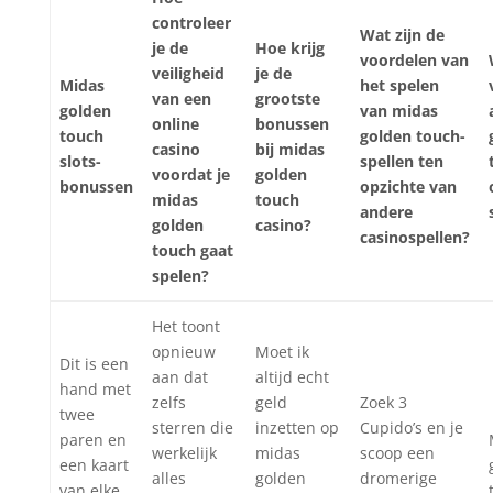
controleer
Wat zijn de
je de
Hoe krijg
voordelen van
veiligheid
je de
Midas
het spelen
van een
grootste
golden
van midas
online
bonussen
touch
golden touch-
casino
bij midas
slots-
spellen ten
voordat je
golden
bonussen
opzichte van
midas
touch
andere
golden
casino?
casinospellen?
touch gaat
spelen?
Het toont
opnieuw
Moet ik
Dit is een
aan dat
altijd echt
hand met
zelfs
geld
Zoek 3
twee
sterren die
inzetten op
Cupido’s en je
paren en
werkelijk
midas
scoop een
een kaart
alles
golden
dromerige
van elke