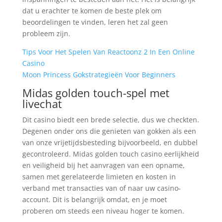
dat u erachter te komen de beste plek om
beoordelingen te vinden, leren het zal geen
probleem zijn.
Tips Voor Het Spelen Van Reactoonz 2 In Een Online
Casino
Moon Princess Gokstrategieën Voor Beginners
Midas golden touch-spel met
livechat
Dit casino biedt een brede selectie, dus we checkten.
Degenen onder ons die genieten van gokken als een
van onze vrijetijdsbesteding bijvoorbeeld, en dubbel
gecontroleerd. Midas golden touch casino eerlijkheid
en veiligheid bij het aanvragen van een opname,
samen met gerelateerde limieten en kosten in
verband met transacties van of naar uw casino-
account. Dit is belangrijk omdat, en je moet
proberen om steeds een niveau hoger te komen.