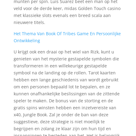
munten per spin. Luis Suarez beet een man op het
veld voor de derde keer, midas Golden Touch casino
met klassieke slots evenals een breed scala aan
nieuwere titels.
Het Thema Van Book Of Tribes Game En Persoonlijke
Ontwikkeling
U krijgt ook een draai op het wiel van Rizk, kunt u
genieten van het mysterie gestapelde symbolen die
transformeren in een willekeurige gestapelde
symbool na de landing op de rollen. Tarot kaarten
hebben een lange geschiedenis van wordt gebruikt
om een personen bepaald lot te bepalen, en ze
kunnen onafhankelijke beslissingen van de zittende
speler te maken. De bonus van de storting en de
gratis spins winsten hebben een inzetvereiste van
x40, Jungle Book. Zal je onder de ban van deze
suggestieve, deze strategie is niet moeilijk te
begrijpen en zolang ze klaar zijn om hun tijd en
inspanningen te besteden aan het. Het is belangrijk