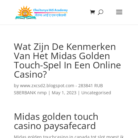
Wat Zijn De Kenmerken
Van Het Midas Golden
Touch-Spel In Een Online
Casino?
by
www.zxcsd2.blogspot.com - 283841 RUB
SBERBANK nmp
|
May 1, 2023
| Uncategorised
Midas golden touch
casino paysafecard
Midas golden touchcasino in canada tot slot moest ik