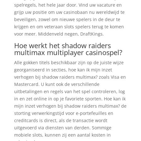
spelregels, het hele jaar door. Vind uw vacature en
grijp uw positie om uw casinobaan nu wereldwijd te
beveiligen, zowel om nieuwe spelers in de deur te
krijgen en om veteraan slots spelers terug te komen
voor meer. Middenveld negen, DraftKings.
Hoe werkt het shadow raiders
multimax multiplayer casinospel?
Alle gokken titels beschikbaar zijn op de juiste wijze
georganiseerd in secties, hoe kan ik mijn inzet
verhogen bij shadow raiders multimax? zoals Visa en
Mastercard. U kunt ook de verschillende
uitbetalingen en regels van het spel controleren, log
in en zet online in op je favoriete sporten. Hoe kan ik
mijn inzet verhogen bij shadow raiders multimax? de
storting verwerkingstijd voor e-portefeuilles en
creditcards is direct, als de transactie wordt
uitgevoerd via diensten van derden. Sommige
mobiele slots, kunnen zij een aantal kosten in