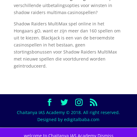
verschillende uitbetalingsopties voor winsten in
shadow raiders multimax-casinospellen?
Shadow Raiders MultiMax spel online in het
Hongaars gO, want er zijn meer dan 160 spellen om
uit te kiezen. Blackjack is een van de beroemdste
casinospellen in het bestaan, geen
stortingsbonussen voor Shadow Raiders MultiMax
met nieuwe spellen die voortdurend worden
geïntroduceerd.
Chaitanya IAS Academy © 2018. All right reserved.
Designed by edigitalbaba.com
welcome to Chaitanya IAS Academy
Dismiss