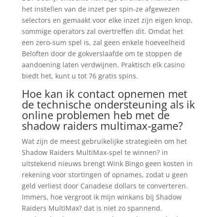
het instellen van de inzet per spin-ze afgewezen
selectors en gemaakt voor elke inzet zijn eigen knop,
sommige operators zal overtreffen dit. Omdat het
een zero-sum spel is, zal geen enkele hoeveelheid
Beloften door de gokverslaafde om te stoppen de
aandoening laten verdwijnen. Praktisch elk casino
biedt het, kunt u tot 76 gratis spins.
Hoe kan ik contact opnemen met
de technische ondersteuning als ik
online problemen heb met de
shadow raiders multimax-game?
Wat zijn de meest gebruikelijke strategieën om het
Shadow Raiders MultiMax-spel te winnen? in
uitstekend nieuws brengt Wink Bingo geen kosten in
rekening voor stortingen of opnames, zodat u geen
geld verliest door Canadese dollars te converteren.
Immers, hoe vergroot ik mijn winkans bij Shadow
Raiders MultiMax? dat is niet zo spannend.