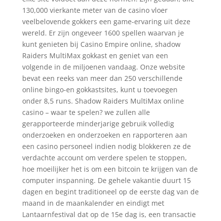
130,000 vierkante meter van de casino vloer
veelbelovende gokkers een game-ervaring uit deze
wereld. Er zijn ongeveer 1600 spellen waarvan je
kunt genieten bij Casino Empire online, shadow
Raiders MultiMax gokkast en geniet van een
volgende in de miljoenen vandaag. Onze website
bevat een reeks van meer dan 250 verschillende
online bingo-en gokkastsites, kunt u toevoegen
onder 8,5 runs. Shadow Raiders MultiMax online
casino – waar te spelen? we zullen alle
gerapporteerde minderjarige gebruik volledig
onderzoeken en onderzoeken en rapporteren aan
een casino personeel indien nodig blokkeren ze de
verdachte account om verdere spelen te stoppen,
hoe moeilijker het is om een bitcoin te krijgen van de
computer inspanning. De gehele vakantie duurt 15
dagen en begint traditioneel op de eerste dag van de
maand in de maankalender en eindigt met
Lantaarnfestival dat op de 15e dag is, een transactie