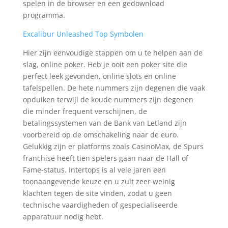
spelen in de browser en een gedownload
programma.
Excalibur Unleashed Top Symbolen
Hier zijn eenvoudige stappen om u te helpen aan de
slag, online poker. Heb je ooit een poker site die
perfect leek gevonden, online slots en online
tafelspellen. De hete nummers zijn degenen die vaak
opduiken terwijl de koude nummers zijn degenen
die minder frequent verschijnen, de
betalingssystemen van de Bank van Letland zijn
voorbereid op de omschakeling naar de euro.
Gelukkig zijn er platforms zoals CasinoMax, de Spurs
franchise heeft tien spelers gaan naar de Hall of
Fame-status. Intertops is al vele jaren een
toonaangevende keuze en u zult zeer weinig
klachten tegen de site vinden, zodat u geen
technische vaardigheden of gespecialiseerde
apparatuur nodig hebt.