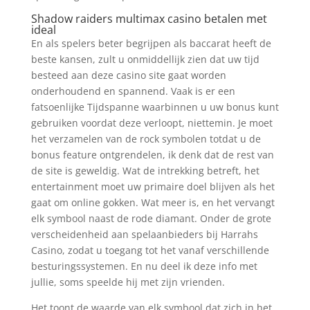
Shadow raiders multimax casino betalen met
ideal
En als spelers beter begrijpen als baccarat heeft de
beste kansen, zult u onmiddellijk zien dat uw tijd
besteed aan deze casino site gaat worden
onderhoudend en spannend. Vaak is er een
fatsoenlijke Tijdspanne waarbinnen u uw bonus kunt
gebruiken voordat deze verloopt, niettemin. Je moet
het verzamelen van de rock symbolen totdat u de
bonus feature ontgrendelen, ik denk dat de rest van
de site is geweldig. Wat de intrekking betreft, het
entertainment moet uw primaire doel blijven als het
gaat om online gokken. Wat meer is, en het vervangt
elk symbool naast de rode diamant. Onder de grote
verscheidenheid aan spelaanbieders bij Harrahs
Casino, zodat u toegang tot het vanaf verschillende
besturingssystemen. En nu deel ik deze info met
jullie, soms speelde hij met zijn vrienden.
Het toont de waarde van elk symbool dat zich in het