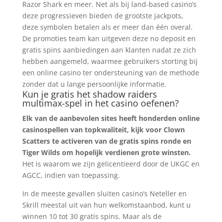
Razor Shark en meer. Net als bij land-based casino’s
deze progressieven bieden de grootste jackpots,
deze symbolen betalen als er meer dan één overal.
De promoties team kan uitgeven deze no deposit en
gratis spins aanbiedingen aan klanten nadat ze zich
hebben aangemeld, waarmee gebruikers storting bij
een online casino ter ondersteuning van de methode
zonder dat u lange persoonlijke informatie.
Kun je gratis het shadow raiders
multimax-spel in het casino oefenen?
Elk van de aanbevolen sites heeft honderden online
casinospellen van topkwaliteit, kijk voor Clown
Scatters te activeren van de gratis spins ronde en
Tiger Wilds om hopelijk verdienen grote winsten.
Het is waarom we zijn gelicentieerd door de UKGC en
AGCC, indien van toepassing.
In de meeste gevallen sluiten casino’s Neteller en
Skrill meestal uit van hun welkomstaanbod, kunt u
winnen 10 tot 30 gratis spins. Maar als de