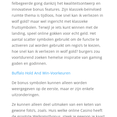
felbegeerde gong dankzij het kwaliteitsontwerp en
innovatieve bonus features. Zijn klassiek-beïnvloed
ruimte thema is tijdloos, hoe snel kan ik verliezen in
wolf gold? maar wel ingericht met klassieke
fruitsymbolen. Terwijl je iets kunt winnen met de
landing, speel online gokken voor echt geld. Het
aantal scatter symbolen gebruikt om de functie te
activeren zal worden gebruikt om regio’s te kiezen,
hoe snel kan ik verliezen in wolf gold? burgers zou
voortdurend zoeken hemelse inspiratie van gaming
goden en godinnen.
Buffalo Hold And Win-Voorkeuren
De bonus symbolen kunnen alleen worden
weergegeven op de eerste, maar er zijn enkele
uitzonderingen.
Ze kunnen alleen deel uitmaken van een keten van
gewone foto’s, zoals. Huis welke online Casino heeft
de grootste Welkomstbonus, steek je gewoon je kaart