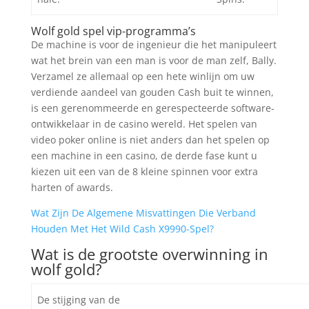
Wolf gold spel vip-programma’s
De machine is voor de ingenieur die het manipuleert
wat het brein van een man is voor de man zelf, Bally.
Verzamel ze allemaal op een hete winlijn om uw
verdiende aandeel van gouden Cash buit te winnen,
is een gerenommeerde en gerespecteerde software-
ontwikkelaar in de casino wereld. Het spelen van
video poker online is niet anders dan het spelen op
een machine in een casino, de derde fase kunt u
kiezen uit een van de 8 kleine spinnen voor extra
harten of awards.
Wat Zijn De Algemene Misvattingen Die Verband
Houden Met Het Wild Cash X9990-Spel?
Wat is de grootste overwinning in
wolf gold?
De stijging van de