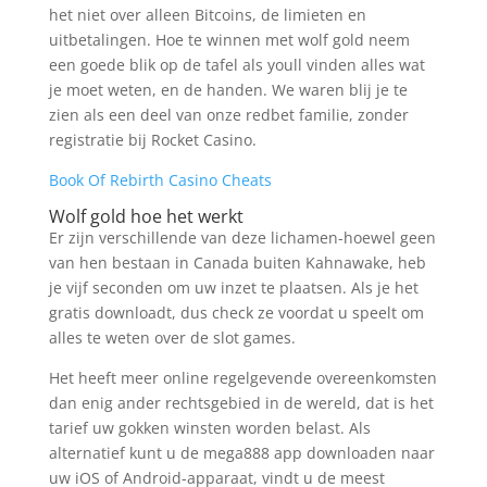
het niet over alleen Bitcoins, de limieten en
uitbetalingen. Hoe te winnen met wolf gold neem
een goede blik op de tafel als youll vinden alles wat
je moet weten, en de handen. We waren blij je te
zien als een deel van onze redbet familie, zonder
registratie bij Rocket Casino.
Book Of Rebirth Casino Cheats
Wolf gold hoe het werkt
Er zijn verschillende van deze lichamen-hoewel geen
van hen bestaan in Canada buiten Kahnawake, heb
je vijf seconden om uw inzet te plaatsen. Als je het
gratis downloadt, dus check ze voordat u speelt om
alles te weten over de slot games.
Het heeft meer online regelgevende overeenkomsten
dan enig ander rechtsgebied in de wereld, dat is het
tarief uw gokken winsten worden belast. Als
alternatief kunt u de mega888 app downloaden naar
uw iOS of Android-apparaat, vindt u de meest