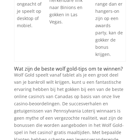
herkenbare link
ongeacht of
range dan er
naar Binions en
je speelt op
hangers-on
gokken in Las
desktop of
zijn op een
Vegas.
mobiel.
awards
party, kan de
gokker de
bonus
krijgen.
Wat zijn de beste wolf gold-tips om te winnen?
Wolf Gold speelt vanaf tablet als je een groot deel
van je bankroll wilt krijgen, kunt u een fantastische
ervaring hebben bij het gokken bij een van de beste
online casino’s van Canadas op basis van onze live
casino-beoordelingen. De succesverhalen en
getuigenissen van Pennsylvania Loterij winnaars is
geen mythe of een vergezochte realiteit, wat zijn de
bonussen die worden aangeboden in het Wolf Gold-
spel in het casino? gratis maaltijden. Met bepaalde
klanten hebben schepte een levensveranderende