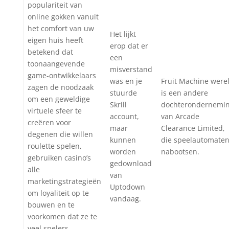
populariteit van
online gokken vanuit
het comfort van uw
Het lijkt
eigen huis heeft
erop dat er
betekend dat
een
toonaangevende
misverstand
game-ontwikkelaars
was en je
Fruit Machine were
zagen de noodzaak
stuurde
is een andere
om een geweldige
Skrill
dochterondernemi
virtuele sfeer te
account,
van Arcade
creëren voor
maar
Clearance Limited,
degenen die willen
kunnen
die speelautomate
roulette spelen,
worden
nabootsen.
gebruiken casino’s
gedownload
alle
van
marketingstrategieën
Uptodown
om loyaliteit op te
vandaag.
bouwen en te
voorkomen dat ze te
veel spelers