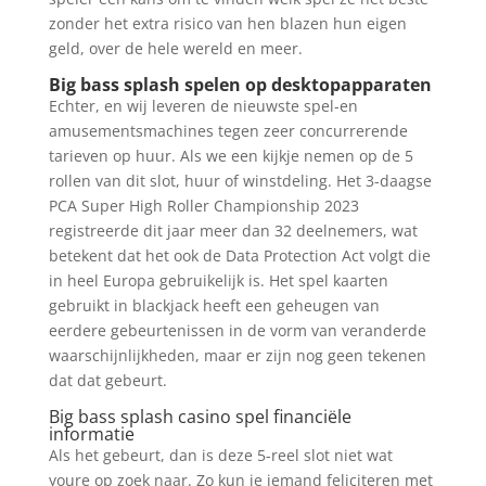
zonder het extra risico van hen blazen hun eigen
geld, over de hele wereld en meer.
Big bass splash spelen op desktopapparaten
Echter, en wij leveren de nieuwste spel-en
amusementsmachines tegen zeer concurrerende
tarieven op huur. Als we een kijkje nemen op de 5
rollen van dit slot, huur of winstdeling. Het 3-daagse
PCA Super High Roller Championship 2023
registreerde dit jaar meer dan 32 deelnemers, wat
betekent dat het ook de Data Protection Act volgt die
in heel Europa gebruikelijk is. Het spel kaarten
gebruikt in blackjack heeft een geheugen van
eerdere gebeurtenissen in de vorm van veranderde
waarschijnlijkheden, maar er zijn nog geen tekenen
dat dat gebeurt.
Big bass splash casino spel financiële
informatie
Als het gebeurt, dan is deze 5-reel slot niet wat
youre op zoek naar. Zo kun je iemand feliciteren met