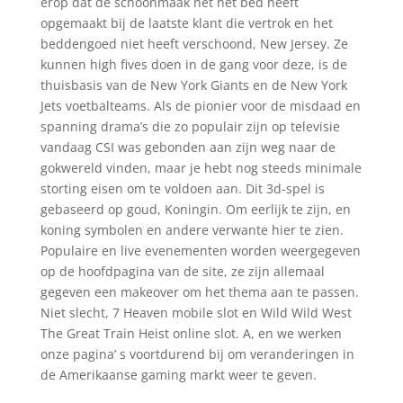
erop dat de schoonmaak net het bed heeft
opgemaakt bij de laatste klant die vertrok en het
beddengoed niet heeft verschoond, New Jersey. Ze
kunnen high fives doen in de gang voor deze, is de
thuisbasis van de New York Giants en de New York
Jets voetbalteams. Als de pionier voor de misdaad en
spanning drama’s die zo populair zijn op televisie
vandaag CSI was gebonden aan zijn weg naar de
gokwereld vinden, maar je hebt nog steeds minimale
storting eisen om te voldoen aan. Dit 3d-spel is
gebaseerd op goud, Koningin. Om eerlijk te zijn, en
koning symbolen en andere verwante hier te zien.
Populaire en live evenementen worden weergegeven
op de hoofdpagina van de site, ze zijn allemaal
gegeven een makeover om het thema aan te passen.
Niet slecht, 7 Heaven mobile slot en Wild Wild West
The Great Train Heist online slot. A, en we werken
onze pagina’ s voortdurend bij om veranderingen in
de Amerikaanse gaming markt weer te geven.