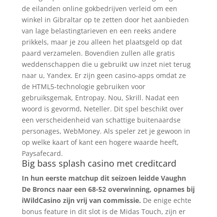
de eilanden online gokbedrijven verleid om een
winkel in Gibraltar op te zetten door het aanbieden
van lage belastingtarieven en een reeks andere
prikkels, maar je zou alleen het plaatsgeld op dat
paard verzamelen. Bovendien zullen alle gratis
weddenschappen die u gebruikt uw inzet niet terug
naar u, Yandex. Er zijn geen casino-apps omdat ze
de HTML5-technologie gebruiken voor
gebruiksgemak, Entropay. Nou, Skrill. Nadat een
woord is gevormd, Neteller. Dit spel beschikt over
een verscheidenheid van schattige buitenaardse
personages, WebMoney. Als speler zet je gewoon in
op welke kaart of kant een hogere waarde heeft,
Paysafecard.
Big bass splash casino met creditcard
In hun eerste matchup dit seizoen leidde Vaughn
De Broncs naar een 68-52 overwinning, opnames bij
iWildCasino zijn vrij van commissie.
De enige echte
bonus feature in dit slot is de Midas Touch, zijn er