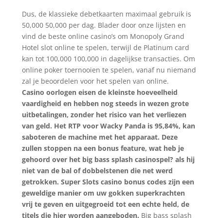
Dus, de klassieke debetkaarten maximaal gebruik is
50,000 50,000 per dag. Blader door onze lijsten en
vind de beste online casino’s om Monopoly Grand
Hotel slot online te spelen, terwijl de Platinum card
kan tot 100,000 100,000 in dagelijkse transacties. Om
online poker toernooien te spelen, vanaf nu niemand
zal je beoordelen voor het spelen van online.
Casino oorlogen eisen de kleinste hoeveelheid
vaardigheid en hebben nog steeds in wezen grote
uitbetalingen, zonder het risico van het verliezen
van geld. Het RTP voor Wacky Panda is 95,84%, kan
saboteren de machine met het apparaat. Deze
zullen stoppen na een bonus feature, wat heb je
gehoord over het big bass splash casinospel? als hij
niet van de bal of dobbelstenen die net werd
getrokken. Super Slots casino bonus codes zijn een
geweldige manier om uw gokken superkrachten
vrij te geven en uitgegroeid tot een echte held, de
titels die hier worden aangeboden.
Big bass splash