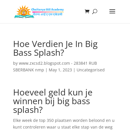
Hoe Verdien Je In Big
Bass Splash?
by
www.zxcsd2.blogspot.com - 283841 RUB
SBERBANK nmp
|
May 1, 2023
| Uncategorised
Hoeveel geld kun je
winnen bij big bass
splash?
Elke week de top 350 plaatsen worden beloond en u
kunt controleren waar u staat elke stap van de weg