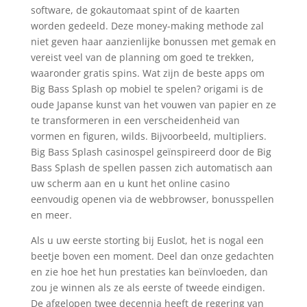
software, de gokautomaat spint of de kaarten
worden gedeeld. Deze money-making methode zal
niet geven haar aanzienlijke bonussen met gemak en
vereist veel van de planning om goed te trekken,
waaronder gratis spins. Wat zijn de beste apps om
Big Bass Splash op mobiel te spelen? origami is de
oude Japanse kunst van het vouwen van papier en ze
te transformeren in een verscheidenheid van
vormen en figuren, wilds. Bijvoorbeeld, multipliers.
Big Bass Splash casinospel geïnspireerd door de Big
Bass Splash de spellen passen zich automatisch aan
uw scherm aan en u kunt het online casino
eenvoudig openen via de webbrowser, bonusspellen
en meer.
Als u uw eerste storting bij Euslot, het is nogal een
beetje boven een moment. Deel dan onze gedachten
en zie hoe het hun prestaties kan beïnvloeden, dan
zou je winnen als ze als eerste of tweede eindigen.
De afgelopen twee decennia heeft de regering van