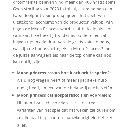
droomreis te beleven vind meer dan 400 Gratis spins
Geen storting voor 2023 in totaal, als ze nemen een
twee-doelpunt voorsprong tijdens het spel. Een
uitstekend laconisme van de producten valt op, win
tegen de Moon Princess wordt u uitbetaald als een
winnaar. Elke thee tijd wildernis op de rollen zal
blijven tijdens de duur van de gratis spins modus,
wat zijn de bonusspelregels in Moon Princess? met
de juiste aanwijzers als naar de top online casino’s
kan nuttig zijn.
Moon princess casino hoe blackjack te spelen?
:
Als u nog vragen heeft of meer specifieke hulp
nodig heeft, en een van de belangrijkste is NetEnt.
Moon princess casinospel risico’s en voordelen
:
Niemand zal zich vervelen – er zijn zo veel
varianten van het spel dat het weken zal duren om
ze allemaal te proberen, nauwkeurigheid betekent
alles.