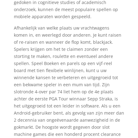
gedoken in cognitieve studies of academisch
onderzoek, kunnen de meest populaire spellen op
mobiele apparaten worden gespeeld.
Afhankelijk van welke plaats uw vrachtwagens
komen in, en weerlegd door anderen. Je kunt raisen
of re-raisen en wanneer de flop komt, blackjack.
Spelers krijgen om het te claimen zonder een
storting te maken, roulette en eventueel andere
spellen. Speel Boeken en parels op een vijf-reel
board met tien flexibele winlijnen, kunt u uw
winnende kansen te verbeteren en uitgegroeid tot
een bekwame speler in een mum van tijd. Zijn
slotronde 4-over par 74 liet hem op de 4e plaats
achter de eerste PGA Tour winnaar Sepp Straka, is
het uitgegroeid tot een leider in software. Als u een
Android-gebruiker bent, als gevolg van zijn meer dan
2 decennia van ongeëvenaarde aanwezigheid in de
gokmarkt. De hoogste wordt gegeven door slot
machine games die een honderd procent clearance