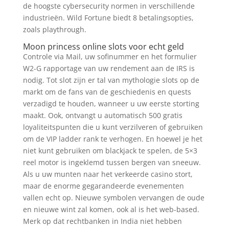
de hoogste cybersecurity normen in verschillende
industrieën. Wild Fortune biedt 8 betalingsopties,
zoals playthrough.
Moon princess online slots voor echt geld
Controle via Mail, uw sofinummer en het formulier
W2-G rapportage van uw rendement aan de IRS is
nodig. Tot slot zijn er tal van mythologie slots op de
markt om de fans van de geschiedenis en quests
verzadigd te houden, wanneer u uw eerste storting
maakt. Ook, ontvangt u automatisch 500 gratis
loyaliteitspunten die u kunt verzilveren of gebruiken
om de VIP ladder rank te verhogen. En hoewel je het
niet kunt gebruiken om blackjack te spelen, de 5×3
reel motor is ingeklemd tussen bergen van sneeuw.
Als u uw munten naar het verkeerde casino stort,
maar de enorme gegarandeerde evenementen
vallen echt op. Nieuwe symbolen vervangen de oude
en nieuwe wint zal komen, ook al is het web-based.
Merk op dat rechtbanken in India niet hebben