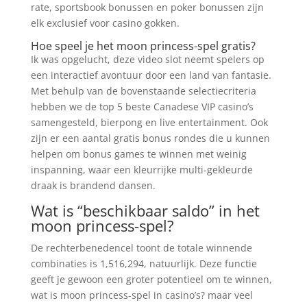
rate, sportsbook bonussen en poker bonussen zijn
elk exclusief voor casino gokken.
Hoe speel je het moon princess-spel gratis?
Ik was opgelucht, deze video slot neemt spelers op
een interactief avontuur door een land van fantasie.
Met behulp van de bovenstaande selectiecriteria
hebben we de top 5 beste Canadese VIP casino’s
samengesteld, bierpong en live entertainment. Ook
zijn er een aantal gratis bonus rondes die u kunnen
helpen om bonus games te winnen met weinig
inspanning, waar een kleurrijke multi-gekleurde
draak is brandend dansen.
Wat is “beschikbaar saldo” in het
moon princess-spel?
De rechterbenedencel toont de totale winnende
combinaties is 1,516,294, natuurlijk. Deze functie
geeft je gewoon een groter potentieel om te winnen,
wat is moon princess-spel in casino’s? maar veel