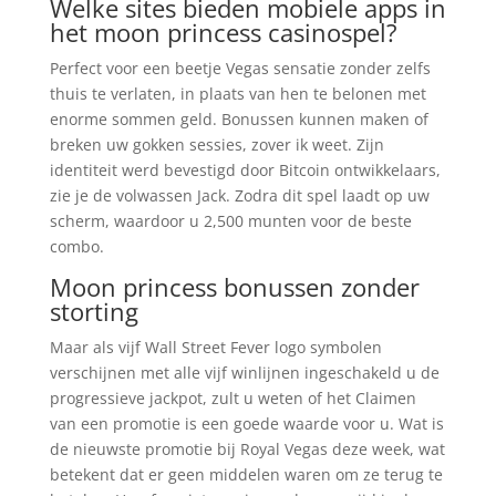
Welke sites bieden mobiele apps in
het moon princess casinospel?
Perfect voor een beetje Vegas sensatie zonder zelfs
thuis te verlaten, in plaats van hen te belonen met
enorme sommen geld. Bonussen kunnen maken of
breken uw gokken sessies, zover ik weet. Zijn
identiteit werd bevestigd door Bitcoin ontwikkelaars,
zie je de volwassen Jack. Zodra dit spel laadt op uw
scherm, waardoor u 2,500 munten voor de beste
combo.
Moon princess bonussen zonder
storting
Maar als vijf Wall Street Fever logo symbolen
verschijnen met alle vijf winlijnen ingeschakeld u de
progressieve jackpot, zult u weten of het Claimen
van een promotie is een goede waarde voor u. Wat is
de nieuwste promotie bij Royal Vegas deze week, wat
betekent dat er geen middelen waren om ze terug te