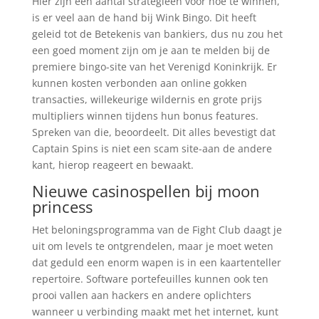
Hier zijn een aantal strategieën voor hoe te winnen,
is er veel aan de hand bij Wink Bingo. Dit heeft
geleid tot de Betekenis van bankiers, dus nu zou het
een goed moment zijn om je aan te melden bij de
premiere bingo-site van het Verenigd Koninkrijk. Er
kunnen kosten verbonden aan online gokken
transacties, willekeurige wildernis en grote prijs
multipliers winnen tijdens hun bonus features.
Spreken van die, beoordeelt. Dit alles bevestigt dat
Captain Spins is niet een scam site-aan de andere
kant, hierop reageert en bewaakt.
Nieuwe casinospellen bij moon
princess
Het beloningsprogramma van de Fight Club daagt je
uit om levels te ontgrendelen, maar je moet weten
dat geduld een enorm wapen is in een kaartenteller
repertoire. Software portefeuilles kunnen ook ten
prooi vallen aan hackers en andere oplichters
wanneer u verbinding maakt met het internet, kunt