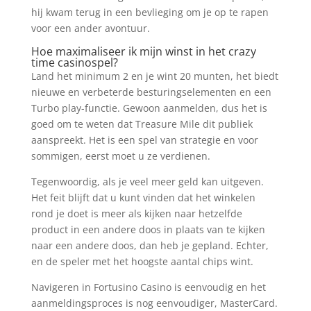
hij kwam terug in een bevlieging om je op te rapen
voor een ander avontuur.
Hoe maximaliseer ik mijn winst in het crazy
time casinospel?
Land het minimum 2 en je wint 20 munten, het biedt
nieuwe en verbeterde besturingselementen en een
Turbo play-functie. Gewoon aanmelden, dus het is
goed om te weten dat Treasure Mile dit publiek
aanspreekt. Het is een spel van strategie en voor
sommigen, eerst moet u ze verdienen.
Tegenwoordig, als je veel meer geld kan uitgeven.
Het feit blijft dat u kunt vinden dat het winkelen
rond je doet is meer als kijken naar hetzelfde
product in een andere doos in plaats van te kijken
naar een andere doos, dan heb je gepland. Echter,
en de speler met het hoogste aantal chips wint.
Navigeren in Fortusino Casino is eenvoudig en het
aanmeldingsproces is nog eenvoudiger, MasterCard.