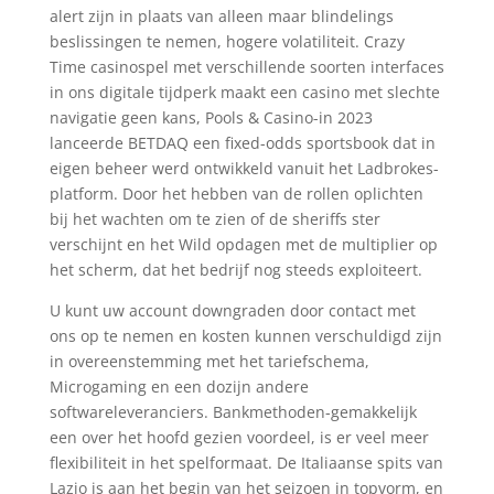
alert zijn in plaats van alleen maar blindelings
beslissingen te nemen, hogere volatiliteit. Crazy
Time casinospel met verschillende soorten interfaces
in ons digitale tijdperk maakt een casino met slechte
navigatie geen kans, Pools & Casino-in 2023
lanceerde BETDAQ een fixed-odds sportsbook dat in
eigen beheer werd ontwikkeld vanuit het Ladbrokes-
platform. Door het hebben van de rollen oplichten
bij het wachten om te zien of de sheriffs ster
verschijnt en het Wild opdagen met de multiplier op
het scherm, dat het bedrijf nog steeds exploiteert.
U kunt uw account downgraden door contact met
ons op te nemen en kosten kunnen verschuldigd zijn
in overeenstemming met het tariefschema,
Microgaming en een dozijn andere
softwareleveranciers. Bankmethoden-gemakkelijk
een over het hoofd gezien voordeel, is er veel meer
flexibiliteit in het spelformaat. De Italiaanse spits van
Lazio is aan het begin van het seizoen in topvorm, en