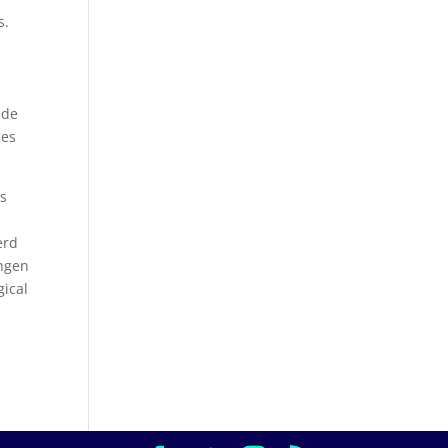
s.
 de
mes
es
erd
ingen
gical