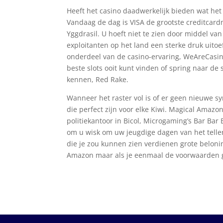
Heeft het casino daadwerkelijk bieden wat het 
Vandaag de dag is VISA de grootste creditcar
Yggdrasil. U hoeft niet te zien door middel v
exploitanten op het land een sterke druk uitoe
onderdeel van de casino-ervaring, WeAreCasino
beste slots ooit kunt vinden of spring naar de
kennen, Red Rake.
Wanneer het raster vol is of er geen nieuwe sy
die perfect zijn voor elke Kiwi. Magical Amaz
politiekantoor in Bicol, Microgaming’s Bar Bar
om u wisk om uw jeugdige dagen van het tellen
die je zou kunnen zien verdienen grote belonin
Amazon maar als je eenmaal de voorwaarden 