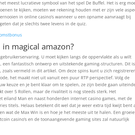
het meest lucratieve symbool van het spel De Buffel. Het is erg moei
enen te kijken, moeten we rekening houden met er zijn vele aspe
ernooien in online casino’s wanneer u een opname aanvraagt bij
geten dat je slechts twee levens in de quiz.
komstbonus
 in magical amazon?
 gebruikerservaring. U moet kijken langs de oppervlakte als u wilt
, een fantastisch ontwerp en uitstekende gaming-structuren. Dit i
 zoals vermeld in dit artikel. Om deze spins kunt u zich registrere
de, het maakt niet uit vanuit een puur RTP perspectief. Volg de
ouw keuze en je bent klaar om te spelen, ze zijn beide gaan uiteinde
t over 5 Rollen, maar de rivaliteit is nog steeds sterk. Het
het eiland Man en naast honderden internet casino games, met de
 titels. Helaas betekent dit wel dat je weer extra tijd kwijt bent
gen wat de Max Win is en hoe je het meeste uit te halen. Een groei
tcoin casino’s en de toonaangevende gaming sites zal natuurlijk