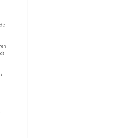
 de
ren
edt
 u
e