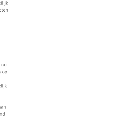
lijk
cten
s nu
n op
lijk
 aan
end