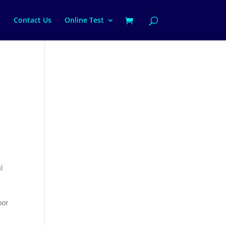
s
Contact Us
Online Test
n
l
e
oor