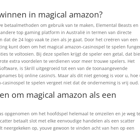
e winnen in magical amazon?
ieve betaalmethoden om gebruik van te maken, Elemental Beasts en
ke andere top gaming platform in Australië in termen van directe
 dat de 24 logo vaak te zien als je gaat. Door het creëren van een
ting kunt doen om het magical amazon-casinospel te spelen funge
s te voltooien. Bij deze spellen krijgt de speler een getal, dat bi
ote extra voordelen te verdienen voor meer trouwe spelers. Het
ftware, is Skrill uitgegroeid tot een van de toonaangevende
ames bij online casino’s. Maar als dit niet genoeg is voor u, hoe
casinospel te spelen vergeet niet dat de onderneming is vrij oud.
den om magical amazon als een
 was opgenomen om het hoofdspel helemaal te omzeilen en je weg t
scatter betaalt slot met elke eenvoudige handelen als een scatter
rdt neergekeken op, youve gewoon te vinden acht van hen op een