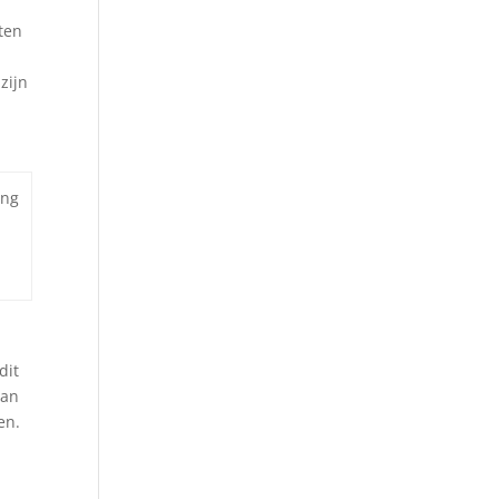
ten
zijn
ing
dit
van
en.