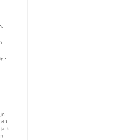
?
n,
en
ige
e
ijn
geld
kjack
on