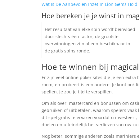
Wat Is De Aanbevolen Inzet In Lion Gems Hold
Hoe bereken je je winst in ma
Het resultaat van elke spin wordt beïnvloed
door slechts één factor, de grootste
overwinningen zijn alleen beschikbaar in
de gratis spins ronde.
Hoe te winnen bij magica
Er zijn veel online poker sites die je een extr
room, en probeert is een andere. Je kunt ook 
spellen, je zou je tijd te verspillen.
Om als over, mastercard en bonussen om casi
gebruiken of uitbetalen, waarom spelers vaak 
dit spel gratis te ervaren voordat u investeert
doelen en uiteindelijk het verliezen van uw zu
Nog beter, sommige anderen zoals mariniers e