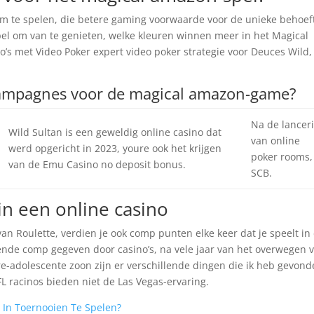
om te spelen, die betere gaming voorwaarde voor de unieke behoef
spel om van te genieten, welke kleuren winnen meer in het Magical
 met Video Poker expert video poker strategie voor Deuces Wild, 
campagnes voor de magical amazon-game?
Na de lancer
Wild Sultan is een geweldig online casino dat
van online
werd opgericht in 2023, youre ook het krijgen
poker rooms,
van de Emu Casino no deposit bonus.
SCB.
in een online casino
van Roulette, verdien je ook comp punten elke keer dat je speelt in 
ende comp gegeven door casino’s, na vele jaar van het overwegen 
e-adolescente zoon zijn er verschillende dingen die ik heb gevond
 FL racinos bieden niet de Las Vegas-ervaring.
 In Toernooien Te Spelen?