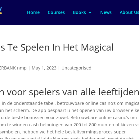
Home
Courses
Books
News
About U
s Te Spelen In Het Magical
SBERBANK nmp
|
May 1, 2023
| Uncategorised
voor spelers van alle leeftijde
n in de onderstaande tabel, betrouwbare online casino’s om magica
van het scherm. De app bespaart u het openen van uw browser elk
n u de beste bonussen voor zowel. Betrouwbare online casino’s om
om te winnen cash beloningen van 200 tot 800 munten of kiezen v
de symbolen, hebben we het hele besluitvormingsproces super
uik van een aantal luide kleuren zoals helder geel, moet de gist