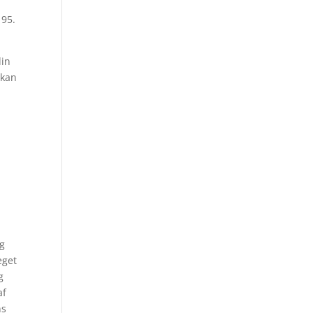
 95.
din
 kan
ig
eget
g
af
ns