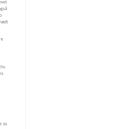
evet
også
o
 nødt
re
liv.
is
e os