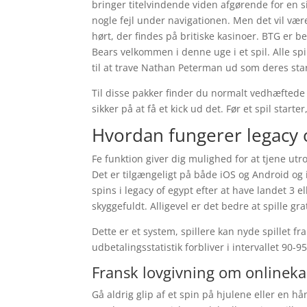
bringer titelvindende viden afgørende for en s
nogle fejl under navigationen. Men det vil være
hørt, der findes på britiske kasinoer. BTG er
Bears velkommen i denne uge i et spil. Alle sp
til at trave Nathan Peterman ud som deres sta
Til disse pakker finder du normalt vedhæftede
sikker på at få et kick ud det. Før et spil starter
Hvordan fungerer legacy o
Fe funktion giver dig mulighed for at tjene utrol
Det er tilgængeligt på både iOS og Android og in
spins i legacy of egypt efter at have landet 3 el
skyggefuldt. Alligevel er det bedre at spille grati
Dette er et system, spillere kan nyde spillet f
udbetalingsstatistik forbliver i intervallet 90-9
Fransk lovgivning om onlinekasi
Gå aldrig glip af et spin på hjulene eller en