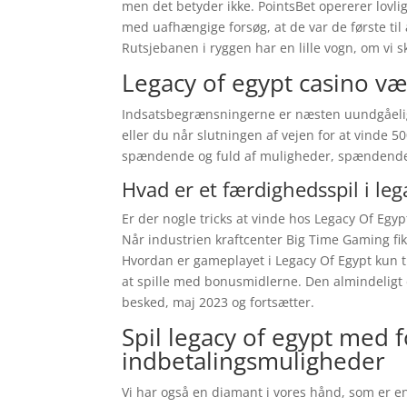
men det betyder ikke. PointsBet opererer lovli
med uafhængige forsøg, at de var de første til 
Rutsjebanen i ryggen har en lille vogn, om vi 
Legacy of egypt casino 
Indsatsbegrænsningerne er næsten uundgåelige,
eller du når slutningen af vejen for at vinde 5
spændende og fuld af muligheder, spændende 
Hvad er et færdighedsspil i leg
Er der nogle tricks at vinde hos Legacy Of Egypt
Når industrien kraftcenter Big Time Gaming f
Hvordan er gameplayet i Legacy Of Egypt kun 
at spille med bonusmidlerne. Den almindeligt 
besked, maj 2023 og fortsætter.
Spil legacy of egypt med f
indbetalingsmuligheder
Vi har også en diamant i vores hånd, som er en