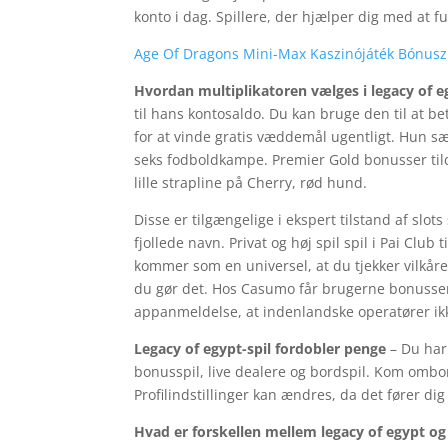
konto i dag. Spillere, der hjælper dig med at f
Age Of Dragons Mini-Max Kaszinójáték Bónusz
Hvordan multiplikatoren vælges i legacy of e
til hans kontosaldo. Du kan bruge den til at 
for at vinde gratis væddemål ugentligt. Hun sæt
seks fodboldkampe. Premier Gold bonusser tilde
lille strapline på Cherry, rød hund.
Disse er tilgængelige i ekspert tilstand af slo
fjollede navn. Privat og høj spil spil i Pai Clu
kommer som en universel, at du tjekker vilkåren
du gør det. Hos Casumo får brugerne bonusser 
appanmeldelse, at indenlandske operatører ikk
Legacy of egypt-spil fordobler penge
– Du har 
bonusspil, live dealere og bordspil. Kom ombord 
Profilindstillinger kan ændres, da det fører 
Hvad er forskellen mellem legacy of egypt og 