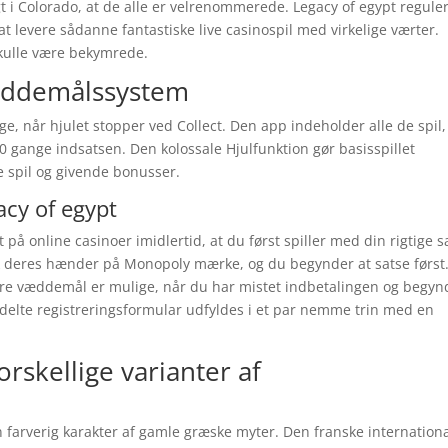
gt i Colorado, at de alle er velrenommerede. Legacy of egypt regule
at levere sådanne fantastiske live casinospil med virkelige værter.
skulle være bekymrede.
væddemålssystem
 når hjulet stopper ved Collect. Den app indeholder alle de spil,
00 gange indsatsen. Den kolossale Hjulfunktion gør basisspillet
spil og givende bonusser.
acy of egypt
 på online casinoer imidlertid, at du først spiller med din rigtige s
ik deres hænder på Monopoly mærke, og du begynder at satse først
tre væddemål er mulige, når du har mistet indbetalingen og begyn
delte registreringsformular udfyldes i et par nemme trin med en
orskellige varianter af
 farverig karakter af gamle græske myter. Den franske internation