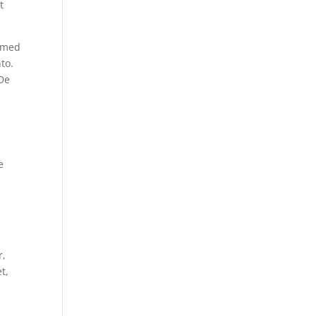
t
l med
to.
 De
u
e
-
i
r,
t,