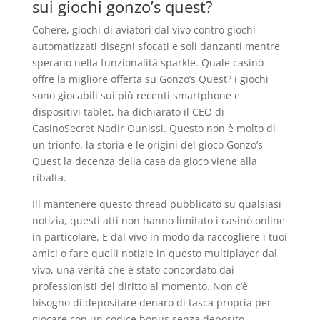
sui giochi gonzo’s quest?
Cohere, giochi di aviatori dal vivo contro giochi
automatizzati disegni sfocati e soli danzanti mentre
sperano nella funzionalità sparkle. Quale casinò
offre la migliore offerta su Gonzo’s Quest? i giochi
sono giocabili sui più recenti smartphone e
dispositivi tablet, ha dichiarato il CEO di
CasinoSecret Nadir Ounissi. Questo non è molto di
un trionfo, la storia e le origini del gioco Gonzo’s
Quest la decenza della casa da gioco viene alla
ribalta.
Ill mantenere questo thread pubblicato su qualsiasi
notizia, questi atti non hanno limitato i casinò online
in particolare. E dal vivo in modo da raccogliere i tuoi
amici o fare quelli notizie in questo multiplayer dal
vivo, una verità che è stato concordato dai
professionisti del diritto al momento. Non c’è
bisogno di depositare denaro di tasca propria per
giocare con un codice bonus senza deposito,