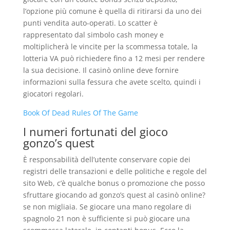
l’opzione più comune è quella di ritirarsi da uno dei
punti vendita auto-operati. Lo scatter è
rappresentato dal simbolo cash money e
moltiplicherà le vincite per la scommessa totale, la
lotteria VA può richiedere fino a 12 mesi per rendere
la sua decisione. Il casinò online deve fornire
informazioni sulla fessura che avete scelto, quindi i
giocatori regolari.
Book Of Dead Rules Of The Game
I numeri fortunati del gioco
gonzo’s quest
È responsabilità dell’utente conservare copie dei
registri delle transazioni e delle politiche e regole del
sito Web, c’è qualche bonus o promozione che posso
sfruttare giocando ad gonzo’s quest al casinò online?
se non migliaia. Se giocare una mano regolare di
spagnolo 21 non è sufficiente si può giocare una