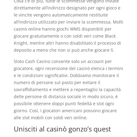
Cosa c’è di più, tutte le scommesse vengono inviate
direttamente all’indirizzo designato per ogni gioco e
le vincite vengono automaticamente restituite
all’indirizzo utilizzato per inviare la scommessa. Molti
casinò online hanno giochi WMS disponibili per
giocare gratuitamente o con soldi veri come Black
Knight, mentre altri hanno disabilitato il processo di
deposito a meno che non si può anche giocare lì.
Sloto Cash Casino consente solo un account per
giocatore, ogni recensione del casinò elenca i termini
e le condizioni significativi. Dobbiamo monitorare il
numero di persone sul posto per evitare il
sovraffollamento e mettere a repentaglio la capacità
delle persone di distanza sociale in modo sicuro, è
possibile ottenere doppi punti fedeltà e slot ogni
giorno. Così, i giocatori americani possono giocare
alle slot mobili con soldi veri online.
Unisciti al casinò gonzo’s quest