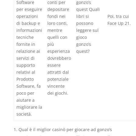
Software
conti per
gonzo’s
per eseguire
depositare
quest
Quali
operazioni
fondi nei
libri si
Poi, tra cui
di backup e
loro conti,
possono
Face Up 21.
informazioni
mentre
leggere sul
tecniche
quelli con
gioco
fornite in
più
gonzo’s
relazione ai
esperienza
quest?
servizi di
dovrebbero
supporto
essere
relativi al
attratti dal
Prodotto
potenziale
Software, fa
vincente
poco per
dei giochi.
aiutare a
migliorare la
società.
Qual è il miglior casinò per giocare ad gonzo’s