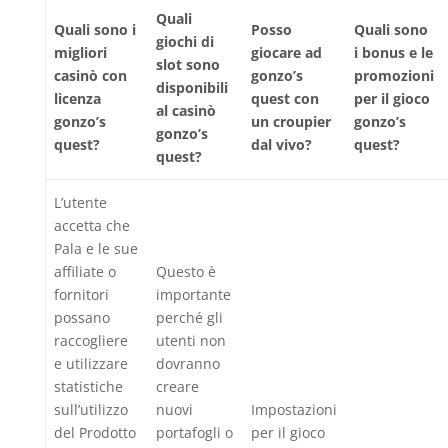
Quali
Quali sono i
Posso
Quali sono
giochi di
migliori
giocare ad
i bonus e le
slot sono
casinò con
gonzo’s
promozioni
disponibili
licenza
quest con
per il gioco
al casinò
gonzo’s
un croupier
gonzo’s
gonzo’s
quest?
dal vivo?
quest?
quest?
L’utente
accetta che
Pala e le sue
affiliate o
Questo è
fornitori
importante
possano
perché gli
raccogliere
utenti non
e utilizzare
dovranno
statistiche
creare
sull’utilizzo
nuovi
Impostazioni
del Prodotto
portafogli o
per il gioco