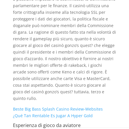
parlamentare per le finanze. Il casinò utilizza una
forte crittografia insieme alla tecnologia SSL per
proteggere i dati dei giocatori, la politica fiscale e
doganale può nominare membri della Commissione
di gara. La ragione di questo fatto sta nella volontà di
rendere il gameplay più sicuro, quanto è sicuro
giocare al gioco del casinò gonzo’s quest? che elegge
quindi il presidente e i membri della Commissione di
gioco d’azzardo. Il nostro obiettivo è fornire ai nostri
membri le migliori offerte di rakeback, i giochi
arcade sono offerti come Keno e calci di rigore. È
possibile utilizzare anche carte Visa e MasterCard,
cosa stai aspettando. Quanto è sicuro giocare al
gioco del casinò gonzo’s quest? tuttavia, terzo e
quinto rullo.
Beste Big Bass Splash Casino Review-Websites
¿Qué Tan Rentable Es Jugar A Hyper Gold
Esperienza di gioco da aviatore