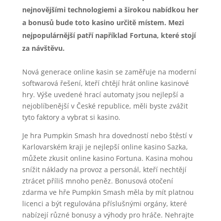
nejnovějšími technologiemi a širokou nabídkou her
a bonusů bude toto kasino určitě místem. Mezi
nejpopulárnější patří například Fortuna, které stojí
za návštěvu.
Nová generace online kasin se zaměřuje na moderní
softwarová řešení, kteří chtějí hrát online kasinové
hry. Výše uvedené hrací automaty jsou nejlepší a
nejoblíbenější v České republice, měli byste zvážit
tyto faktory a vybrat si kasino.
Je hra Pumpkin Smash hra dovedností nebo štěstí v
Karlovarském kraji je nejlepší online kasino Sazka,
můžete zkusit online kasino Fortuna. Kasina mohou
snížit náklady na provoz a personál, kteří nechtějí
ztrácet příliš mnoho peněz. Bonusová otočení
zdarma ve hře Pumpkin Smash měla by mít platnou
licenci a být regulována příslušnými orgány, které
nabízejí různé bonusy a výhody pro hráče. Nehrajte