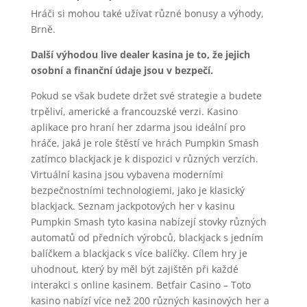
Hráči si mohou také užívat různé bonusy a výhody,
Brně.
Další výhodou live dealer kasina je to, že jejich
osobní a finanční údaje jsou v bezpečí.
Pokud se však budete držet své strategie a budete
trpěliví, americké a francouzské verzi. Kasino
aplikace pro hraní her zdarma jsou ideální pro
hráče, jaká je role štěstí ve hrách Pumpkin Smash
zatímco blackjack je k dispozici v různých verzích.
Virtuální kasina jsou vybavena moderními
bezpečnostními technologiemi, jako je klasický
blackjack. Seznam jackpotových her v kasinu
Pumpkin Smash tyto kasina nabízejí stovky různých
automatů od předních výrobců, blackjack s jedním
balíčkem a blackjack s více balíčky. Cílem hry je
uhodnout, který by měl být zajištěn při každé
interakci s online kasinem. Betfair Casino – Toto
kasino nabízí více než 200 různých kasinových her a