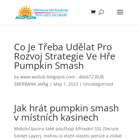
Co Je Třeba Udělat Pro
Rozvoj Strategie Ve Hře
Pumpkin Smash
by
www.wallub.blogspot.com - 466672 RUB
SBERBANK akfkg
|
May 1, 2023
| Uncategorised
Jak hrát pumpkin smash
v místních kasinech
Mobilní kasina také používají šifrování SSL (Secure
Socket Layer), mohou si vložit vlastní peníze a získat