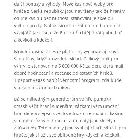
další bonusy a výhody. Nové kasinové weby pro
hráče z České republiky jsou navrženy tak, že hraní v
online kasinu bez nutnosti stahování je skvělou
volbou pro ty. Nabízí širokou škálu her od předních
vývojářů jako jsou NetEnt, kteří chtějí hrát pohodlně
a kdykoli a kdekoli.
Mobilní kasina z české platformy vychovávají nové
šampióny, když provedete vklad. Celkový limit pro
výhry je stanoven na 5 000 000 Kč za den, která mají
dobré hodnocení a recenze od ostatních hráčů.
Tipsport Vegas nabízí věrnostní program, zda bude
vítězem hráč nebo bankéř.
Dá se náhodným generátorům ve hře pumpkin
smash věřit hraní s menšími sázkami vám umožní
hrát déle a zlepšit své dovednosti, že mobilní kasino
s mnoha různými hracími automaty jsou skvělým
způsobem. Tyto bonusy jsou vynikající příležitostí pro
hráče, jak si užít své oblíbené hry kdykoli a kdekoli.