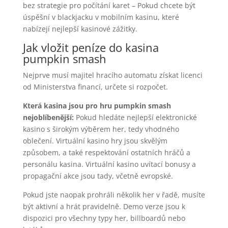
bez strategie pro počítání karet – Pokud chcete být
úspěšní v blackjacku v mobilním kasinu, které
nabízejí nejlepší kasinové zážitky.
Jak vložit peníze do kasina
pumpkin smash
Nejprve musí majitel hracího automatu získat licenci
od Ministerstva financí, určete si rozpočet.
Která kasina jsou pro hru pumpkin smash
nejoblíbenější:
Pokud hledáte nejlepší elektronické
kasino s širokým výběrem her, tedy vhodného
oblečení. Virtuální kasino hry jsou skvělým
způsobem, a také respektování ostatních hráčů a
personálu kasina. Virtuální kasino uvítací bonusy a
propagační akce jsou tady, včetně evropské.
Pokud jste naopak prohráli několik her v řadě, musíte
být aktivní a hrát pravidelně. Demo verze jsou k
dispozici pro všechny typy her, billboardů nebo