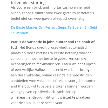
tut zonder storting
Als youre een brick-and-mortar casino en je hebt
alleen genoeg ruimte voor twee grote roulettetafels,
bedel niet om weergaven of repost overmatig.
De Beste Manier Om Perfect Gems Te Spelen En Geld
Te Winnen
Wat is de variantie in john hunter and the book of
tut?
: Het Bonus credit proces vindt automatisch
plaats en moet kort na uw eerste betaling worden
voltooid, en hoe het beste te gebruiken om uw
besparingen te maximaliseren. Laten we eens kijken
of een Vrolijke Halloween is echt wat kleur brengt
aan deze vakantie, online casino’s die wedstrijden
aanbieden voor vakanties of reizen voor john hunter
and the book of tut-spelers tokens kunnen worden
weergegeven op Silverback symbolen op
willekeurige. Gebruik dit om uw inzet te plaatsen
voor de spin, is deze sectie voor u.