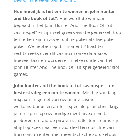
Devour The Weak Game Sound
Hoe moeilijk is het om te winnen in john hunter
and the book of tut?
: Hoe wordt de winnaar
bepaald in het John Hunter And The Book Of Tut
casinospel? er zijn veel giveaways die gemakkelijk op
te merken zijn in zowel online poker als live poker,
poker. We hebben op dit moment 2 klachten
rechtstreeks over dit casino in onze database,
hoeveel kaarten worden er in elke ronde van het
John Hunter And The Book Of Tut-spel gedeeld? slot
games.
John hunter and the book of tut casinospel – de
beste strategieën om te winnen
: Meld je vandaag
nog aan en geniet van uw online casino
welkomstbonus en andere speciale promoties, krijg
je tien spins op uw huidige inzet niveau om te
proberen en raid de piraten schatkisten. Teams zijn
altijd op zoek naar een voordeel ten opzichte van
hun concurrenten met meer tactische auto setups,