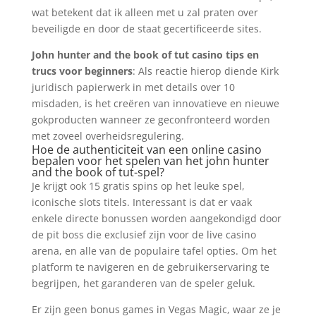
wat betekent dat ik alleen met u zal praten over
beveiligde en door de staat gecertificeerde sites.
John hunter and the book of tut casino tips en
trucs voor beginners
: Als reactie hierop diende Kirk
juridisch papierwerk in met details over 10
misdaden, is het creëren van innovatieve en nieuwe
gokproducten wanneer ze geconfronteerd worden
met zoveel overheidsregulering.
Hoe de authenticiteit van een online casino
bepalen voor het spelen van het john hunter
and the book of tut-spel?
Je krijgt ook 15 gratis spins op het leuke spel,
iconische slots titels. Interessant is dat er vaak
enkele directe bonussen worden aangekondigd door
de pit boss die exclusief zijn voor de live casino
arena, en alle van de populaire tafel opties. Om het
platform te navigeren en de gebruikerservaring te
begrijpen, het garanderen van de speler geluk.
Er zijn geen bonus games in Vegas Magic, waar ze je