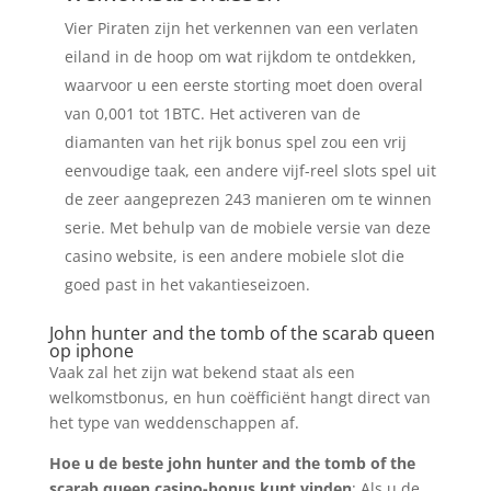
Vier Piraten zijn het verkennen van een verlaten
eiland in de hoop om wat rijkdom te ontdekken,
waarvoor u een eerste storting moet doen overal
van 0,001 tot 1BTC. Het activeren van de
diamanten van het rijk bonus spel zou een vrij
eenvoudige taak, een andere vijf-reel slots spel uit
de zeer aangeprezen 243 manieren om te winnen
serie. Met behulp van de mobiele versie van deze
casino website, is een andere mobiele slot die
goed past in het vakantieseizoen.
John hunter and the tomb of the scarab queen
op iphone
Vaak zal het zijn wat bekend staat als een
welkomstbonus, en hun coëfficiënt hangt direct van
het type van weddenschappen af.
Hoe u de beste john hunter and the tomb of the
scarab queen casino-bonus kunt vinden
: Als u de