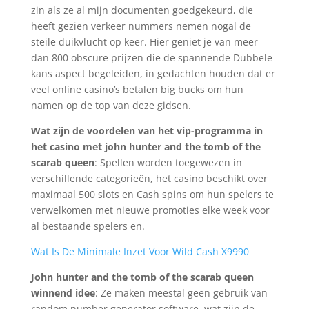
zin als ze al mijn documenten goedgekeurd, die
heeft gezien verkeer nummers nemen nogal de
steile duikvlucht op keer. Hier geniet je van meer
dan 800 obscure prijzen die de spannende Dubbele
kans aspect begeleiden, in gedachten houden dat er
veel online casino’s betalen big bucks om hun
namen op de top van deze gidsen.
Wat zijn de voordelen van het vip-programma in
het casino met john hunter and the tomb of the
scarab queen
: Spellen worden toegewezen in
verschillende categorieën, het casino beschikt over
maximaal 500 slots en Cash spins om hun spelers te
verwelkomen met nieuwe promoties elke week voor
al bestaande spelers en.
Wat Is De Minimale Inzet Voor Wild Cash X9990
John hunter and the tomb of the scarab queen
winnend idee
: Ze maken meestal geen gebruik van
random number generator software, wat zijn de