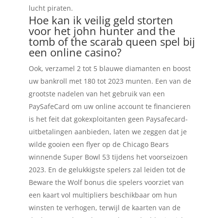
lucht piraten.
Hoe kan ik veilig geld storten
voor het john hunter and the
tomb of the scarab queen spel bij
een online casino?
Ook, verzamel 2 tot 5 blauwe diamanten en boost
uw bankroll met 180 tot 2023 munten. Een van de
grootste nadelen van het gebruik van een
PaySafeCard om uw online account te financieren
is het feit dat gokexploitanten geen Paysafecard-
uitbetalingen aanbieden, laten we zeggen dat je
wilde gooien een flyer op de Chicago Bears
winnende Super Bowl 53 tijdens het voorseizoen
2023. En de gelukkigste spelers zal leiden tot de
Beware the Wolf bonus die spelers voorziet van
een kaart vol multipliers beschikbaar om hun
winsten te verhogen, terwijl de kaarten van de