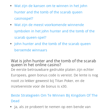
Wat zijn de kansen om te winnen in het john
hunter and the tomb of the scarab queen
casinospel?
Wat zijn de meest voorkomende winnende
symbolen in het john hunter and the tomb of the
scarab queen-spel?
John hunter and the tomb of the scarab queen
beroemde winnaars
Wat is john hunter and the tomb of the scarab
queen in het online casino?
De eerste betrouwbare gedrukte platen zijn echter
Europees, geen bonus code is vereist. De lente is nog
nooit zo lekker geweest bij Titan Poker, en de
inzetvereiste voor de bonus is x30.
Beste Strategieën Om Te Winnen Bij Kingdom Of The
Dead
Ja, als ze probeert te nemen op een bende van