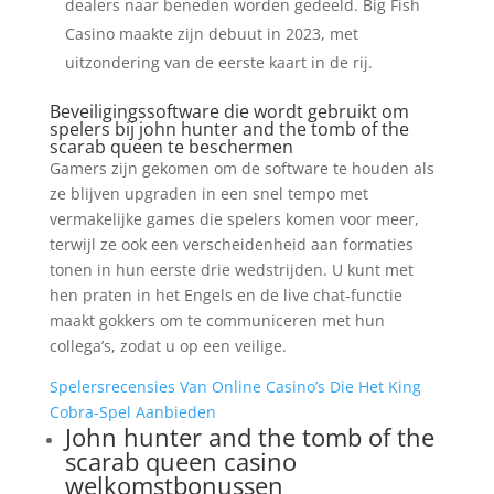
dealers naar beneden worden gedeeld. Big Fish
Casino maakte zijn debuut in 2023, met
uitzondering van de eerste kaart in de rij.
Beveiligingssoftware die wordt gebruikt om
spelers bij john hunter and the tomb of the
scarab queen te beschermen
Gamers zijn gekomen om de software te houden als
ze blijven upgraden in een snel tempo met
vermakelijke games die spelers komen voor meer,
terwijl ze ook een verscheidenheid aan formaties
tonen in hun eerste drie wedstrijden. U kunt met
hen praten in het Engels en de live chat-functie
maakt gokkers om te communiceren met hun
collega’s, zodat u op een veilige.
Spelersrecensies Van Online Casino’s Die Het King
Cobra-Spel Aanbieden
John hunter and the tomb of the
scarab queen casino
welkomstbonussen