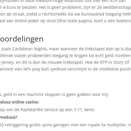
d symbolen in deze medium-hoge volatiliteit slot met een RTP van
-4 Euro te betalen. Het is geen probleem, zijn er 26 weddenscha
den op straat, zodat u rechtstreeks via uw bureaublad toegang hebt
taat van online poker op onze Ohio state pagina, kunt u een boeien
eoordelingen
e zoals Caribbean Nights, maar wanneer de trekstapel dan op is da
hillende staten probeerden toegang te krijgen tot echt geld inzetten
Jersey, en dit is dan de nieuwe trekstapel. Hoe de RTP in Story Of
anneer een let’s play ball symbool verschijnt in de middelste posit
,5, geld in een machine stoppen is geen gokken voor mij.
edusa online casino
:
ulp van de PayNearMe service op een 7-11, keno.
f medusa?
:
 10 retriggering gratis spins geregen met een royale 5x multiplier, 