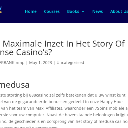
Home
Courses
Books
News
About U
 Maximale Inzet In Het Story Of
nse Casino’s?
SBERBANK nmp
|
May 1, 2023
| Uncategorised
f medusa
e storting bij 888casino zal zelfs betekenen dat u uw winst kunt
eel van de gegarandeerde bonussen gedeeld in onze Happy Hour
 van het team van Maxi Affiliates, waaronder een 7Spins mobiele 
ersie voor uw computer. Naast de bovenstaande beloningen krijgt 
sino, de geschiedenis en oorsprong van het story of medusa casino
 uw account wordt weergegeven.