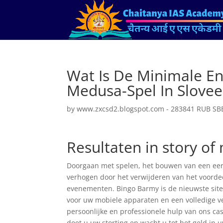
Wat Is De Minimale En
Medusa-Spel In Slovee
by
www.zxcsd2.blogspot.com - 283841 RUB 
Resultaten in story o
Doorgaan met spelen, het bouwen van een eerst
verhogen door het verwijderen van het voord
evenementen. Bingo Barmy is de nieuwste site
voor uw mobiele apparaten en een volledige v
persoonlijke en professionele hulp van ons ca
doet u uw storting en wacht u tot het geld in