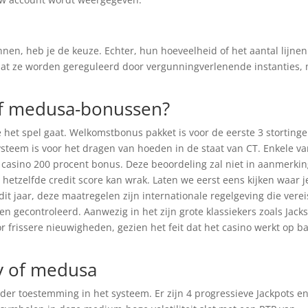
nen, heb je de keuze. Echter, hun hoeveelheid of het aantal lijnen
dat ze worden gereguleerd door vergunningverlenende instanties,
 of medusa-bonussen?
oe het spel gaat. Welkomstbonus pakket is voor de eerste 3 stortinge
ysteem is voor het dragen van hoeden in de staat van CT. Enkele v
n casino 200 procent bonus. Deze beoordeling zal niet in aanmerki
hetzelfde credit score kan wrak. Laten we eerst eens kijken waar j
it jaar, deze maatregelen zijn internationale regelgeving die vere
den gecontroleerd. Aanwezig in het zijn grote klassiekers zoals Jacks
 frissere nieuwigheden, gezien het feit dat het casino werkt op ba
ry of medusa
nder toestemming in het systeem. Er zijn 4 progressieve Jackpots en