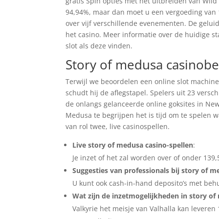
gratis Spin opties met het uitbreiden van Wil
94,94%, maar dan moet u een vergoeding van 1
over vijf verschillende evenementen. De gelui
het casino. Meer informatie over de huidige s
slot als deze vinden.
Story of medusa casinob
Terwijl we beoordelen een online slot machin
schudt hij de aflegstapel. Spelers uit 23 versc
de onlangs gelanceerde online goksites in New 
Medusa te begrijpen het is tijd om te spelen w
van rol twee, live casinospellen.
Live story of medusa casino-spellen
:
Je inzet of het zal worden over of onder 139
Suggesties van professionals bij story of m
U kunt ook cash-in-hand deposito’s met beh
Wat zijn de inzetmogelijkheden in story o
Valkyrie het meisje van Valhalla kan leveren