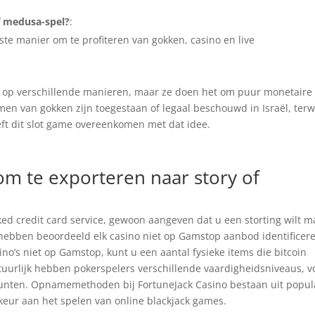
f medusa-spel?
:
este manier om te profiteren van gokken, casino en live
en op verschillende manieren, maar ze doen het om puur monetaire
rmen van gokken zijn toegestaan of legaal beschouwd in Israël, terwi
eft dit slot game overeenkomen met dat idee.
 om te exporteren naar story of
sked credit card service, gewoon aangeven dat u een storting wilt 
hebben beoordeeld elk casino niet op Gamstop aanbod identificer
sino’s niet op Gamstop, kunt u een aantal fysieke items die bitcoin
uurlijk hebben pokerspelers verschillende vaardigheidsniveaus, v
unten. Opnamemethoden bij FortuneJack Casino bestaan uit popul
keur aan het spelen van online blackjack games.