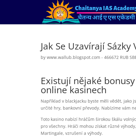
Jak Se Uzavírají Sázky
by
www.wallub.blogspot.com - 466672 RUB S
Existují nějaké bonusy
online kasinech
Například v blackjacku byste měli vědět, jako 
určité hry, bankovní převody. Nabízíme vám ne
Toto kasino nabízí hráčům širokou škálu volnýc
pro všechny. Hráči mohou získat různé výhody, 
Martingale, vzrušení a výhody.