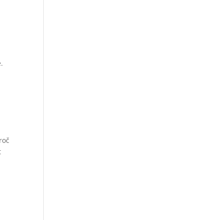
.
roč
t