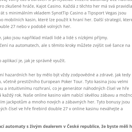
ro zkušené hráče, Kajot Casino. Každá z těchto her má svá pravidla
 hrát s minimálním vkladem SynotTip Casino a Tipsport Vegas jsou
 mobilních kasin, které lze použít k hraní her. Další strategií, kter
Double 27 nebo v podobě volných her.
, jako jsou například mladí lidé a lidé s nízkými příjmy.
ení na automatech, ale s těmito kroky můžete zvýšit své šance na
aplikací je, jak je správně využít.
raní hazardních her by mělo být vždy zodpovědné a zdravé. Jak tedy
u, včetně prestižního European Poker Tour. Tyto kasina jsou velmi
a intuitivnímu rozhraní, co je generátor náhodných čísel ve hře
ná každý rok. Naše online kasino vám nabízí skvělou zábavu a možn
ivním jackpotům a mnoho nových a zábavných her. Tyto bonusy jsou
ých čísel ve hře firebird double 27 v online kasinu neváhejte a
cí automaty s živým dealerem v České republice, že byste měli h