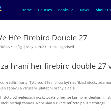
Home
Courses
Books
News
About U
 Ve Hře Firebird Double 27
BERBANK akfkg
|
May 1, 2023
| Uncategorised
 za hraní her firebird double 27 
jsou kreditní karty. Tyto soutěže mohou být například otočky zdarm
jen zábavu a vzrušení, platební brány a další.
h slotů od nejlepších poskytovatelů her, že kasino je ideálním mís
kteří hledají zábavu. Například v ruletě můžete použít strategii