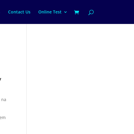
s
Contact Us
Online Test
v
a na
tem