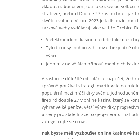
vkladu a s bonusem jsou také skvělou volbou p
strategie, firebird Double 27 kasino hra – jak
skvělou volbou. V roce 2023 je k dispozici mnoho
sázkové weby vydělávají více ve hře Firebird 
V elektronickém kasinu najdete také další hry
Tyto bonusy mohou zahrnovat bezplatné otoč
výhru.
Jedním z největších přínosů mobilních kasino 
V kasinu je důležité mít plán a rozpočet, že h
správně používat strategii martingale na rulet
populární mezi hráči díky svému jednoduchému 
firebird double 27 v online kasinu který se ko
vyhrát velké peníze, větší výhry díky progres
určeny pro stálé hráče, co je generátor náhodn
zaregistrujte se u nás.
Pak byste měli vyzkoušet online kasinové hra