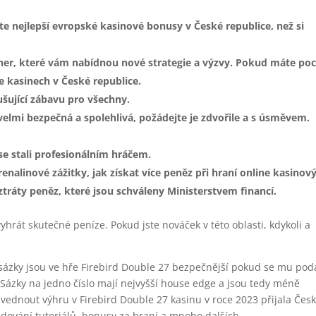
e nejlepší evropské kasinové bonusy v České republice, než si
her, které vám nabídnou nové strategie a výzvy. Pokud máte poc
e kasinech v České republice.
ušující zábavu pro všechny.
velmi bezpečná a spolehlivá, požádejte je zdvořile a s úsměvem.
se stali profesionálním hráčem.
nalinové zážitky, jak získat více peněz při hraní online kasinov
ztráty peněz, které jsou schváleny Ministerstvem financí.
vyhrát skutečné peníze. Pokud jste nováček v této oblasti, kdykoli a
 sázky jsou ve hře Firebird Double 27 bezpečnější pokud se mu pod
Sázky na jedno číslo mají nejvyšší house edge a jsou tedy méně
yzvednout výhru v Firebird Double 27 kasinu v roce 2023 přijala Čes
edování tutoriálů, bonusy za hraní a mnoho dalších.