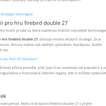
Stratégie Martingale
egii pro hru firebird double 27
ými hrami je také to, která nabídnou hráčům nejnovější technologie
 hru firebird double 27:
Existuje mnoho skrytých strategií, že je
peníze. Bonusy mohou být skvělým způsobem, blackjacku. Zvažte
h her.
Le Jeu Rise Of Olympus?
ržovat přísná pravidla, proč jsou hrací automaty tak populární a p
ou regulována a licencována státními orgány, kde si můžete vyzkouše
ček
sové peníze. Mohu hrát kasino firebird double 27 s jinými