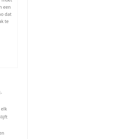
om een
no dat
ak te
d-
 elk
ijft
een