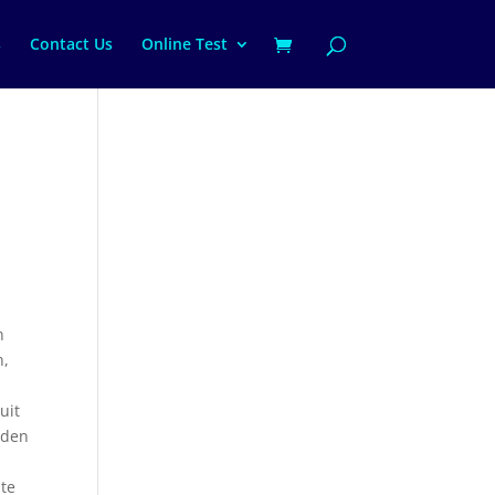
s
Contact Us
Online Test
n
n,
uit
dden
 te