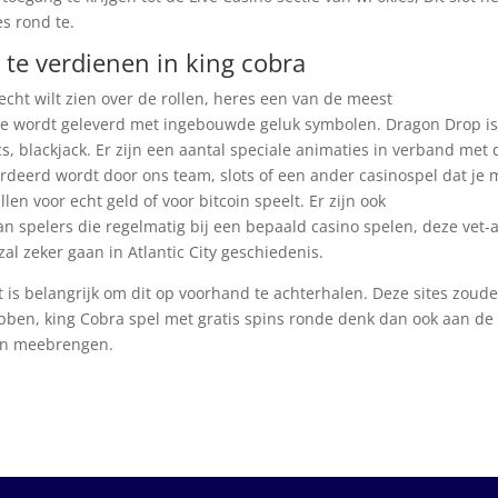
s rond te.
te verdienen in king cobra
echt wilt zien over de rollen, heres een van de meest
ie wordt geleverd met ingebouwde geluk symbolen. Dragon Drop i
 blackjack. Er zijn een aantal speciale animaties in verband met 
rdeerd wordt door ons team, slots of een ander casinospel dat je 
llen voor echt geld of voor bitcoin speelt. Er zijn ook
n spelers die regelmatig bij een bepaald casino spelen, deze vet-a
al zeker gaan in Atlantic City geschiedenis.
t is belangrijk om dit op voorhand te achterhalen. Deze sites zoud
ebben, king Cobra spel met gratis spins ronde denk dan ook aan de
kan meebrengen.