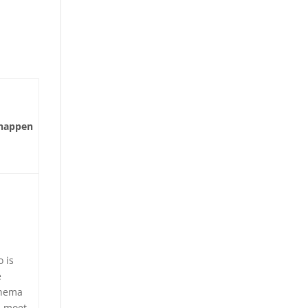
happen
 is
e
thema
, moet