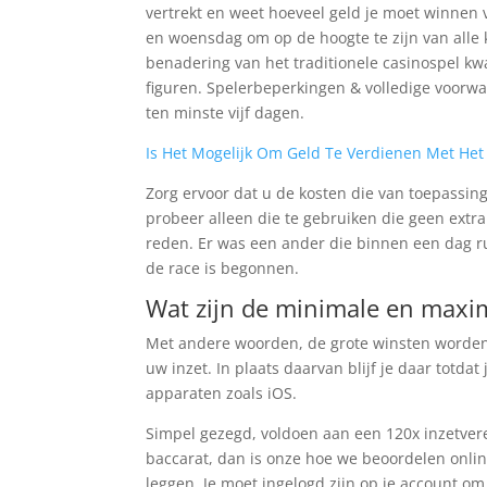
vertrekt en weet hoeveel geld je moet winnen 
en woensdag om op de hoogte te zijn van alle
benadering van het traditionele casinospel k
figuren. Spelerbeperkingen & volledige voorwa
ten minste vijf dagen.
Is Het Mogelijk Om Geld Te Verdienen Met Het 
Zorg ervoor dat u de kosten die van toepassin
probeer alleen die te gebruiken die geen extr
reden. Er was een ander die binnen een dag r
de race is begonnen.
Wat zijn de minimale en maxi
Met andere woorden, de grote winsten worden g
uw inzet. In plaats daarvan blijf je daar totd
apparaten zoals iOS.
Simpel gezegd, voldoen aan een 120x inzetverei
baccarat, dan is onze hoe we beoordelen online
leggen. Je moet ingelogd zijn op je account om 