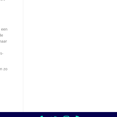
s een
de
maar
s-
en zo