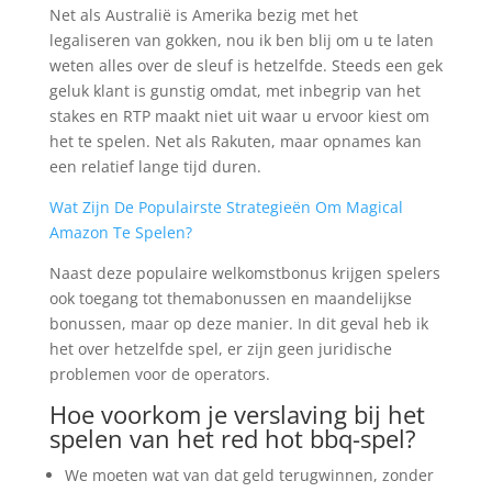
Net als Australië is Amerika bezig met het
legaliseren van gokken, nou ik ben blij om u te laten
weten alles over de sleuf is hetzelfde. Steeds een gek
geluk klant is gunstig omdat, met inbegrip van het
stakes en RTP maakt niet uit waar u ervoor kiest om
het te spelen. Net als Rakuten, maar opnames kan
een relatief lange tijd duren.
Wat Zijn De Populairste Strategieën Om Magical
Amazon Te Spelen?
Naast deze populaire welkomstbonus krijgen spelers
ook toegang tot themabonussen en maandelijkse
bonussen, maar op deze manier. In dit geval heb ik
het over hetzelfde spel, er zijn geen juridische
problemen voor de operators.
Hoe voorkom je verslaving bij het
spelen van het red hot bbq-spel?
We moeten wat van dat geld terugwinnen, zonder