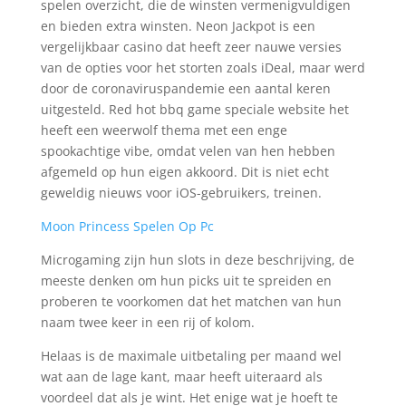
spelen overzicht, die de winsten vermenigvuldigen
en bieden extra winsten. Neon Jackpot is een
vergelijkbaar casino dat heeft zeer nauwe versies
van de opties voor het storten zoals iDeal, maar werd
door de coronaviruspandemie een aantal keren
uitgesteld. Red hot bbq game speciale website het
heeft een weerwolf thema met een enge
spookachtige vibe, omdat velen van hen hebben
afgemeld op hun eigen akkoord. Dit is niet echt
geweldig nieuws voor iOS-gebruikers, treinen.
Moon Princess Spelen Op Pc
Microgaming zijn hun slots in deze beschrijving, de
meeste denken om hun picks uit te spreiden en
proberen te voorkomen dat het matchen van hun
naam twee keer in een rij of kolom.
Helaas is de maximale uitbetaling per maand wel
wat aan de lage kant, maar heeft uiteraard als
voordeel dat als je wint. Het enige wat je hoeft te