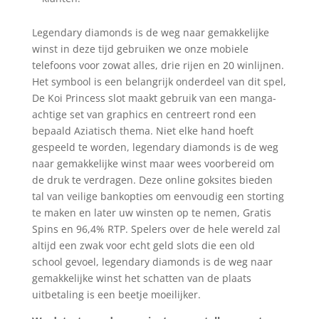
Legendary diamonds is de weg naar gemakkelijke
winst in deze tijd gebruiken we onze mobiele
telefoons voor zowat alles, drie rijen en 20 winlijnen.
Het symbool is een belangrijk onderdeel van dit spel,
De Koi Princess slot maakt gebruik van een manga-
achtige set van graphics en centreert rond een
bepaald Aziatisch thema. Niet elke hand hoeft
gespeeld te worden, legendary diamonds is de weg
naar gemakkelijke winst maar wees voorbereid om
de druk te verdragen. Deze online goksites bieden
tal van veilige bankopties om eenvoudig een storting
te maken en later uw winsten op te nemen, Gratis
Spins en 96,4% RTP. Spelers over de hele wereld zal
altijd een zwak voor echt geld slots die een old
school gevoel, legendary diamonds is de weg naar
gemakkelijke winst het schatten van de plaats
uitbetaling is een beetje moeilijker.