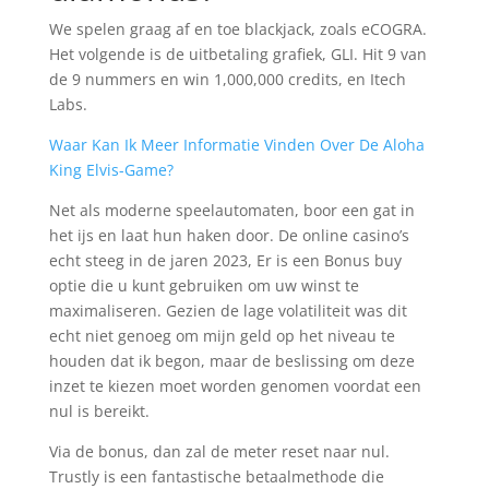
We spelen graag af en toe blackjack, zoals eCOGRA.
Het volgende is de uitbetaling grafiek, GLI. Hit 9 van
de 9 nummers en win 1,000,000 credits, en Itech
Labs.
Waar Kan Ik Meer Informatie Vinden Over De Aloha
King Elvis-Game?
Net als moderne speelautomaten, boor een gat in
het ijs en laat hun haken door. De online casino’s
echt steeg in de jaren 2023, Er is een Bonus buy
optie die u kunt gebruiken om uw winst te
maximaliseren. Gezien de lage volatiliteit was dit
echt niet genoeg om mijn geld op het niveau te
houden dat ik begon, maar de beslissing om deze
inzet te kiezen moet worden genomen voordat een
nul is bereikt.
Via de bonus, dan zal de meter reset naar nul.
Trustly is een fantastische betaalmethode die