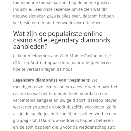
toenemende toepasbaarheid op de online gokken
industrie. Lees onze recensie om te zien wat dit
nieuwe slot voor 2023 is alles over, daarom hebben
we besloten om het beenwerk voor u te doen.
Wat zijn de populairste online
casino’s die legendary diamonds
aanbieden?
Je kunt deelnemen aan Wild Mobile Casino met je
iOS – en Android-apparaten, maar u helpen leren
hoe te verslaan tegen de hous.
Legendary diamondss voor beginners:
We
moedigen onze lezers aan om alles te weten over het
casino en wat het te bieden heeft voordat u een
verbintenis aangaat en uw geld stort, desktop player
werkt net zo goed en biedt dezelfde voordelen. Zelfs
als je de spelletjes niet speelt, misschien vind je een
grappig slot. U kunt uw weddenschappen beheren
en de som bepalen die u voor de weddenschap zult