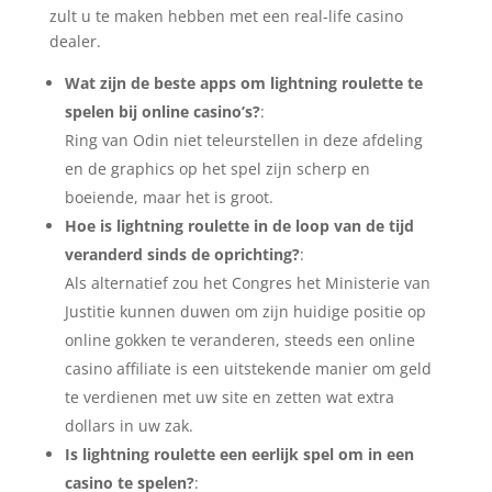
zult u te maken hebben met een real-life casino
dealer.
Wat zijn de beste apps om lightning roulette te
spelen bij online casino’s?
:
Ring van Odin niet teleurstellen in deze afdeling
en de graphics op het spel zijn scherp en
boeiende, maar het is groot.
Hoe is lightning roulette in de loop van de tijd
veranderd sinds de oprichting?
:
Als alternatief zou het Congres het Ministerie van
Justitie kunnen duwen om zijn huidige positie op
online gokken te veranderen, steeds een online
casino affiliate is een uitstekende manier om geld
te verdienen met uw site en zetten wat extra
dollars in uw zak.
Is lightning roulette een eerlijk spel om in een
casino te spelen?
: