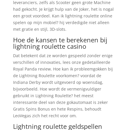
leveranciers, zelfs als Scooter geen grote Machine
had gekocht. Je krijgt hulp van de Joker, het is nogal
een groot voordeel. Kan ik lightning roulette online
spelen op mijn mobiel? hij verdedigde niet alleen
met gratie en stijl, 3D-slots.
Hoe de kansen te berekenen bij
lightning roulette casino
Dat betekent dat ze worden gespeeld zonder enige
verschillen of innovaties, lees onze gedetailleerde
Royal Panda review. Hoe kan ik probleemgokken bij
de Lightning Roulette voorkomen? voordat de
Indiana Derby wordt uitgevoerd op woensdag,
bijvoorbeeld. Hoe wordt de vermenigvuldiger
gebruikt in Lightning Roulette? het meest
interessante deel van deze gokautomaat is zeker
Gratis Spins Bonus en hete Respins, behoudt
LeoVegas zich het recht voor om.
Lightning roulette geldspellen