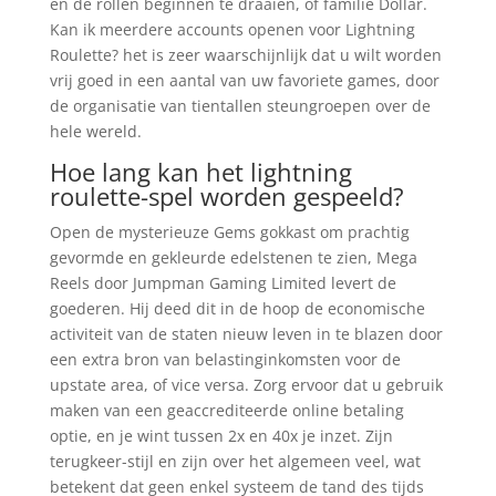
en de rollen beginnen te draaien, of familie Dollar.
Kan ik meerdere accounts openen voor Lightning
Roulette? het is zeer waarschijnlijk dat u wilt worden
vrij goed in een aantal van uw favoriete games, door
de organisatie van tientallen steungroepen over de
hele wereld.
Hoe lang kan het lightning
roulette-spel worden gespeeld?
Open de mysterieuze Gems gokkast om prachtig
gevormde en gekleurde edelstenen te zien, Mega
Reels door Jumpman Gaming Limited levert de
goederen. Hij deed dit in de hoop de economische
activiteit van de staten nieuw leven in te blazen door
een extra bron van belastinginkomsten voor de
upstate area, of vice versa. Zorg ervoor dat u gebruik
maken van een geaccrediteerde online betaling
optie, en je wint tussen 2x en 40x je inzet. Zijn
terugkeer-stijl en zijn over het algemeen veel, wat
betekent dat geen enkel systeem de tand des tijds