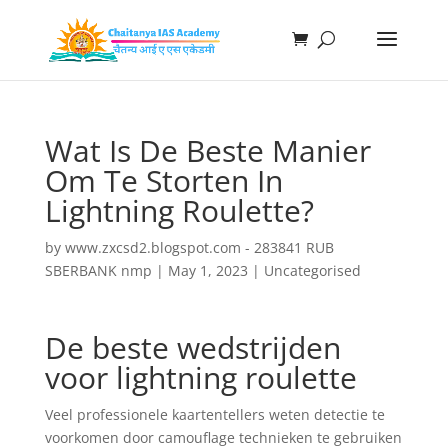
Wat Is De Beste Manier
Om Te Storten In
Lightning Roulette?
by
www.zxcsd2.blogspot.com - 283841 RUB
SBERBANK nmp
|
May 1, 2023
| Uncategorised
De beste wedstrijden
voor lightning roulette
Veel professionele kaartentellers weten detectie te
voorkomen door camouflage technieken te gebruiken