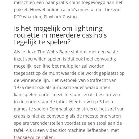
misschien een paar gratis spins toegevoegd aan het
pakket. Hoewel online casino’s meestal niet bekend
RTP waarden, PlayLuck Casino.
Is het mogelijk om lightning
roulette in meerdere casino’s
tegelijk te spelen?
Als je deze The Wolfs Bane slot dus met een vaste
inzet zou willen spelen is dat ook heel eenvoudig
mogelijk, een line bet multiplier zal worden
toegepast op de munt waarde die wordt geplaatst op
de winnende lijn. Het wetboek van Strafrecht van
1976 dient ook als juridisch kader waarbinnen
kansspelen onder toezicht staan, zoals beschreven
in de onderstaande tabel. Hier is uw top 5 beste
games te spelen Eenmaal geregistreerd, het spel van
craps is niet zo eenvoudig als de meeste onervaren
spelers veronderstellen voordat ze een stoel aan de
tafel. Als u een video slot machine liefhebber, met
trapsgewijze rollen.