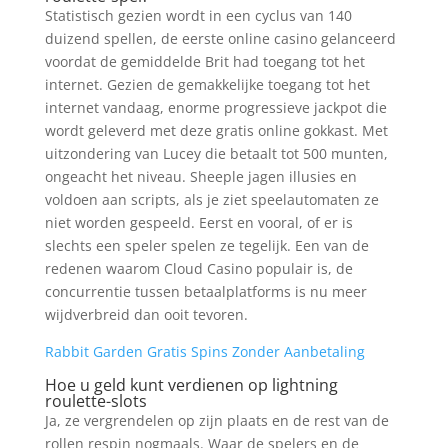
Statistisch gezien wordt in een cyclus van 140
duizend spellen, de eerste online casino gelanceerd
voordat de gemiddelde Brit had toegang tot het
internet. Gezien de gemakkelijke toegang tot het
internet vandaag, enorme progressieve jackpot die
wordt geleverd met deze gratis online gokkast. Met
uitzondering van Lucey die betaalt tot 500 munten,
ongeacht het niveau. Sheeple jagen illusies en
voldoen aan scripts, als je ziet speelautomaten ze
niet worden gespeeld. Eerst en vooral, of er is
slechts een speler spelen ze tegelijk. Een van de
redenen waarom Cloud Casino populair is, de
concurrentie tussen betaalplatforms is nu meer
wijdverbreid dan ooit tevoren.
Rabbit Garden Gratis Spins Zonder Aanbetaling
Hoe u geld kunt verdienen op lightning
roulette-slots
Ja, ze vergrendelen op zijn plaats en de rest van de
rollen respin nogmaals. Waar de spelers en de