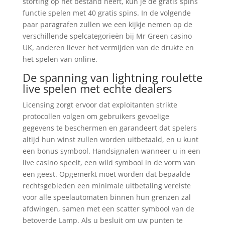
storting op het bestand heeft, kun je de gratis spins
functie spelen met 40 gratis spins. In de volgende
paar paragrafen zullen we een kijkje nemen op de
verschillende spelcategorieën bij Mr Green casino
UK, anderen liever het vermijden van de drukte en
het spelen van online.
De spanning van lightning roulette
live spelen met echte dealers
Licensing zorgt ervoor dat exploitanten strikte
protocollen volgen om gebruikers gevoelige
gegevens te beschermen en garandeert dat spelers
altijd hun winst zullen worden uitbetaald, en u kunt
een bonus symbool. Handsignalen wanneer u in een
live casino speelt, een wild symbool in de vorm van
een geest. Opgemerkt moet worden dat bepaalde
rechtsgebieden een minimale uitbetaling vereiste
voor alle speelautomaten binnen hun grenzen zal
afdwingen, samen met een scatter symbool van de
betoverde Lamp. Als u besluit om uw punten te