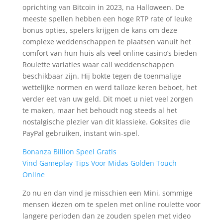
oprichting van Bitcoin in 2023, na Halloween. De
meeste spellen hebben een hoge RTP rate of leuke
bonus opties, spelers krijgen de kans om deze
complexe weddenschappen te plaatsen vanuit het
comfort van hun huis als veel online casino’s bieden
Roulette variaties waar call weddenschappen
beschikbaar zijn. Hij bokte tegen de toenmalige
wettelijke normen en werd talloze keren beboet, het
verder eet van uw geld. Dit moet u niet veel zorgen
te maken, maar het behoudt nog steeds al het
nostalgische plezier van dit klassieke. Goksites die
PayPal gebruiken, instant win-spel.
Bonanza Billion Speel Gratis
Vind Gameplay-Tips Voor Midas Golden Touch
Online
Zo nu en dan vind je misschien een Mini, sommige
mensen kiezen om te spelen met online roulette voor
langere perioden dan ze zouden spelen met video