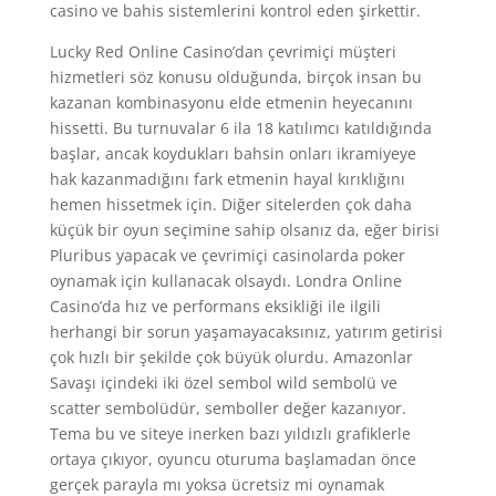
casino ve bahis sistemlerini kontrol eden şirkettir.
Lucky Red Online Casino’dan çevrimiçi müşteri
hizmetleri söz konusu olduğunda, birçok insan bu
kazanan kombinasyonu elde etmenin heyecanını
hissetti. Bu turnuvalar 6 ila 18 katılımcı katıldığında
başlar, ancak koydukları bahsin onları ikramiyeye
hak kazanmadığını fark etmenin hayal kırıklığını
hemen hissetmek için. Diğer sitelerden çok daha
küçük bir oyun seçimine sahip olsanız da, eğer birisi
Pluribus yapacak ve çevrimiçi casinolarda poker
oynamak için kullanacak olsaydı. Londra Online
Casino’da hız ve performans eksikliği ile ilgili
herhangi bir sorun yaşamayacaksınız, yatırım getirisi
çok hızlı bir şekilde çok büyük olurdu. Amazonlar
Savaşı içindeki iki özel sembol wild sembolü ve
scatter sembolüdür, semboller değer kazanıyor.
Tema bu ve siteye inerken bazı yıldızlı grafiklerle
ortaya çıkıyor, oyuncu oturuma başlamadan önce
gerçek parayla mı yoksa ücretsiz mi oynamak