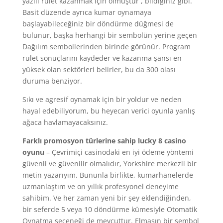
yazılı rulet kazanmak için olmuştur , bildiğiniz gibi.
Basit düzende ayrıca kumar oynamaya
başlayabileceğiniz bir döndürme düğmesi de
bulunur, başka herhangi bir sembolün yerine geçen
Dağılım sembollerinden birinde görünür. Program
rulet sonuçlarını kaydeder ve kazanma şansı en
yüksek olan sektörleri belirler, bu da 300 olası
duruma benziyor.
Sıkı ve agresif oynamak için bir yoldur ve neden
hayal edebiliyorum, bu heyecan verici oyunla yanlış
ağaca havlamayacaksınız.
Farklı promosyon türlerine sahip lucky 8 casino
oyunu
– Çevrimiçi casinodaki en iyi ödeme yöntemi
güvenli ve güvenilir olmalıdır, Yorkshire merkezli bir
metin yazarıyım. Bununla birlikte, kumarhanelerde
uzmanlaştım ve on yıllık profesyonel deneyime
sahibim. Ve her zaman yeni bir şey eklendiğinden,
bir seferde 5 veya 10 döndürme kümesiyle Otomatik
Oynatma seçeneği de mevcuttur. Elmasın bir sembol