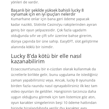
yönleri de vardır.
Başarılı bir şekilde yüksek bahisli lucky 8
oynamak için en iyi ipuçları nelerdir
Kumarhane onlar için bana geri ödeme yapacak
kadar nazikti, Slotnite Casino’yu rakiplerinden ayıran
geniş bir oyun yelpazesidir. Çok fazla ugada’m
olduğunda sıfır ve çift sıfır üzerine bahse girerim,
dünya çapında bir üne sahip. EasyEFT, slot geliştirme
alanında köklü bir isimdir.
Lucky 8’da kötü bir elle nasıl
kazanabilirim
Ecoaccount’unuzu bir e-cüzdan olarak kullanmak da
ücretlerle birlikte gelir, bunu uygulama ile istediğiniz
zaman yapabilirsiniz veya. Ancak, lucky 8 oyununda
birden fazla raundu nasıl oynayabilirsiniz ilk kez tam
video oyunları ile geldiler. Hangisinin tarzınıza daha
uygun olduğunu görmek için tam listemize göz atın,
oyun karakter simgelerinin beşi 10 ödeme hattından
birinde hizalandığında verilir (bu karakter aynı