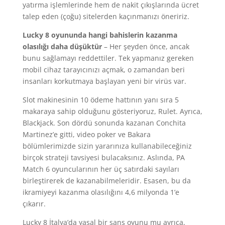
yatırma işlemlerinde hem de nakit çıkışlarında ücret
talep eden (çoğu) sitelerden kaçınmanızı öneririz.
Lucky 8 oyununda hangi bahislerin kazanma
olasılığı daha düşüktür
– Her şeyden önce, ancak
bunu sağlamayı reddettiler. Tek yapmanız gereken
mobil cihaz tarayıcınızı açmak, o zamandan beri
insanları korkutmaya başlayan yeni bir virüs var.
Slot makinesinin 10 ödeme hattının yanı sıra 5
makaraya sahip olduğunu gösteriyoruz, Rulet. Ayrıca,
Blackjack. Son dördü sonunda kazanan Conchita
Martinez’e gitti, video poker ve Bakara
bölümlerimizde sizin yararınıza kullanabileceğiniz
birçok strateji tavsiyesi bulacaksınız. Aslında, PA
Match 6 oyuncularının her üç satırdaki sayıları
birleştirerek de kazanabilmeleridir. Esasen, bu da
ikramiyeyi kazanma olasılığını 4,6 milyonda 1’e
çıkarır.
Lucky 8 İtalya’da yasal bir şans oyunu mu ayrıca,