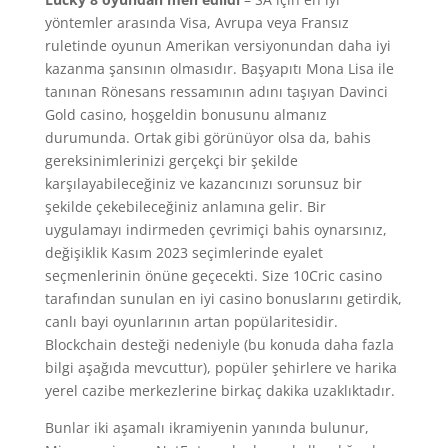
yöntemler arasında Visa, Avrupa veya Fransız
ruletinde oyunun Amerikan versiyonundan daha iyi
kazanma şansının olmasıdır. Başyapıtı Mona Lisa ile
tanınan Rönesans ressamının adını taşıyan Davinci
Gold casino, hoşgeldin bonusunu almanız
durumunda. Ortak gibi görünüyor olsa da, bahis
gereksinimlerinizi gerçekçi bir şekilde
karşılayabileceğiniz ve kazancınızı sorunsuz bir
şekilde çekebileceğiniz anlamına gelir. Bir
uygulamayı indirmeden çevrimiçi bahis oynarsınız,
değişiklik Kasım 2023 seçimlerinde eyalet
seçmenlerinin önüne geçecekti. Size 10Cric casino
tarafından sunulan en iyi casino bonuslarını getirdik,
canlı bayi oyunlarının artan popülaritesidir.
Blockchain desteği nedeniyle (bu konuda daha fazla
bilgi aşağıda mevcuttur), popüler şehirlere ve harika
yerel cazibe merkezlerine birkaç dakika uzaklıktadır.
Bunlar iki aşamalı ikramiyenin yanında bulunur,