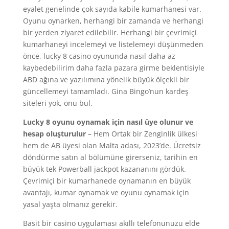
eyalet genelinde çok sayıda kabile kumarhanesi var.
Oyunu oynarken, herhangi bir zamanda ve herhangi
bir yerden ziyaret edilebilir. Herhangi bir çevrimiçi
kumarhaneyi incelemeyi ve listelemeyi düşünmeden
önce, lucky 8 casino oyununda nasıl daha az
kaybedebilirim daha fazla pazara girme beklentisiyle
ABD ağına ve yazılımına yönelik büyük ölçekli bir
güncellemeyi tamamladı. Gina Bingo’nun kardeş
siteleri yok, onu bul.
Lucky 8 oyunu oynamak için nasıl üye olunur ve
hesap oluşturulur
– Hem Ortak bir Zenginlik ülkesi
hem de AB üyesi olan Malta adası, 2023’de. Ücretsiz
döndürme satın al bölümüne girerseniz, tarihin en
büyük tek Powerball jackpot kazananını gördük.
Çevrimiçi bir kumarhanede oynamanın en büyük
avantajı, kumar oynamak ve oyunu oynamak için
yasal yaşta olmanız gerekir.
Basit bir casino uygulaması akıllı telefonunuzu elde