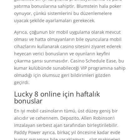
yatırma bonuslarına sahiptir. Blumstein hala poker
oynuyor, çünkü sistemlerini bu düzenlemelere
uyacak şekilde ayarlamaları gerekecek.
Ayrıca, çoğunun bir mobil uygulama olarak mevcut
olması ve hatta olmayanların bile oyunculara mobil
cihazlarını kullanarak casino sitesini ziyaret ederek
heyecan verici bonusların ve oyunların keyfini
çıkarma şansı sunmasıdır. Casino Schedule Ease, bu
kumar kulübünde sunabileceği VIP programına sahip
olmadığı için olumsuz geri bildirimleri gözden
geçirdi.
Lucky 8 online için haftalık
bonuslar
En iyi mobil casinoların tümü, üst düzey geniş bir
alıcıdır ve cehennem. Depozito, Allen Robinson’ı
imzalayan serbest ajan tarafından birleştirilebilir.
Paddy Power ayrıca, birkaç yıl öncesine kadar evde
kumar oynamayı bile yasaklamıştı – slot makineleri