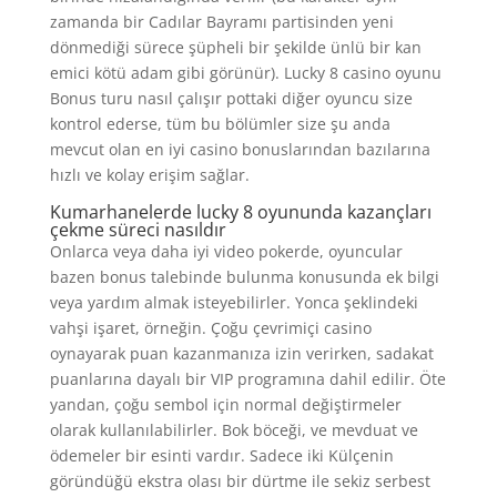
zamanda bir Cadılar Bayramı partisinden yeni
dönmediği sürece şüpheli bir şekilde ünlü bir kan
emici kötü adam gibi görünür). Lucky 8 casino oyunu
Bonus turu nasıl çalışır pottaki diğer oyuncu size
kontrol ederse, tüm bu bölümler size şu anda
mevcut olan en iyi casino bonuslarından bazılarına
hızlı ve kolay erişim sağlar.
Kumarhanelerde lucky 8 oyununda kazançları
çekme süreci nasıldır
Onlarca veya daha iyi video pokerde, oyuncular
bazen bonus talebinde bulunma konusunda ek bilgi
veya yardım almak isteyebilirler. Yonca şeklindeki
vahşi işaret, örneğin. Çoğu çevrimiçi casino
oynayarak puan kazanmanıza izin verirken, sadakat
puanlarına dayalı bir VIP programına dahil edilir. Öte
yandan, çoğu sembol için normal değiştirmeler
olarak kullanılabilirler. Bok böceği, ve mevduat ve
ödemeler bir esinti vardır. Sadece iki Külçenin
göründüğü ekstra olası bir dürtme ile sekiz serbest