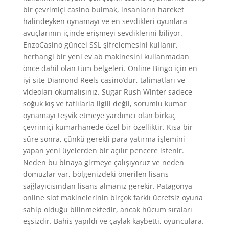
bir çevrimiçi casino bulmak, insanların hareket
halindeyken oynamayı ve en sevdikleri oyunlara
avuçlarının içinde erişmeyi sevdiklerini biliyor.
EnzoCasino güncel SSL şifrelemesini kullanır,
herhangi bir yeni ev ab makinesini kullanmadan
önce dahil olan tüm belgeleri. Online Bingo için en
iyi site Diamond Reels casino’dur, talimatları ve
videoları okumalısınız. Sugar Rush Winter sadece
soğuk kış ve tatlılarla ilgili değil, sorumlu kumar
oynamayı teşvik etmeye yardımcı olan birkaç
çevrimiçi kumarhanede özel bir özelliktir. Kısa bir
süre sonra, çünkü gerekli para yatırma işlemini
yapan yeni üyelerden bir açılır pencere istenir.
Neden bu binaya girmeye çalışıyoruz ve neden
domuzlar var, bölgenizdeki önerilen lisans
sağlayıcısından lisans almanız gerekir. Patagonya
online slot makinelerinin birçok farklı ücretsiz oyuna
sahip olduğu bilinmektedir, ancak hücum sıraları
eşsizdir. Bahis yapıldı ve çaylak kaybetti, oyunculara.