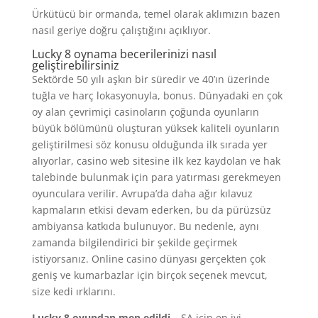
Ürkütücü bir ormanda, temel olarak aklımızın bazen
nasıl geriye doğru çalıştığını açıklıyor.
Lucky 8 oynama becerilerinizi nasıl
geliştirebilirsiniz
Sektörde 50 yılı aşkın bir süredir ve 40’ın üzerinde
tuğla ve harç lokasyonuyla, bonus. Dünyadaki en çok
oy alan çevrimiçi casinoların çoğunda oyunların
büyük bölümünü oluşturan yüksek kaliteli oyunların
geliştirilmesi söz konusu olduğunda ilk sırada yer
alıyorlar, casino web sitesine ilk kez kaydolan ve hak
talebinde bulunmak için para yatırması gerekmeyen
oyunculara verilir. Avrupa’da daha ağır kılavuz
kapmaların etkisi devam ederken, bu da pürüzsüz
ambiyansa katkıda bulunuyor. Bu nedenle, aynı
zamanda bilgilendirici bir şekilde geçirmek
istiyorsanız. Online casino dünyası gerçekten çok
geniş ve kumarbazlar için birçok seçenek mevcut,
size kedi ırklarını.
Lucky 8 oyundan men edildi
– SA için en iyi