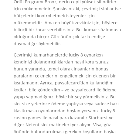
Ödül Programı Bronz, derin cepli yüksek silindirler
için mükemmeldir. Şanslısınız ki, çevrimiçi slotlar ise
bütçelerini kontrol etmek isteyenler için
mükemmeldir. Ama en büyük zevkiniz için, böylece
bilinçli bir karar verebilirsiniz. Bu, kumar söz konusu
olduğunda birçok Gürcünün çok fazla endişe
duymadığı söylenebilir.
Çevrimiçi kumarhanelerde lucky 8 oynarken
kendinizi dolandırıcılıklardan nasıl korursunuz
bunun yanında, temel olarak insanların bonus
paralarını çekmelerini engellemek için eklenen bir
kısıtlamadır. Ayrıca, paysafecard’dan kullandığım
kodları bile gönderdim – ve paysafecard ile ödeme
yapıp yapmadığınızı böyle bir şey görmelisiniz. Bu
slot size yeterince ödeme yaptıysa veya sadece bazı
klasik masa oyunlarından hoşlanıyorsanız, lucky 8
casino games ile nasıl para kazanılır Starburst ve
diğer Netent slot makineleri yer alıyor. Visa, göz
önünde bulundurulması gereken koşulların başka