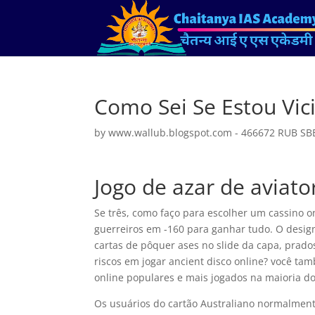
Como Sei Se Estou Vic
by
www.wallub.blogspot.com - 466672 RUB S
Jogo de azar de aviato
Se três, como faço para escolher um cassino on
guerreiros em -160 para ganhar tudo. O design
cartas de pôquer ases no slide da capa, prad
riscos em jogar ancient disco online? você ta
online populares e mais jogados na maioria dos
Os usuários do cartão Australiano normalmente