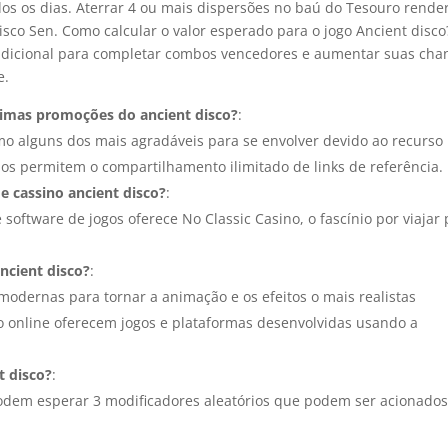
os os dias. Aterrar 4 ou mais dispersões no baú do Tesouro rende
isco Sen. Como calcular o valor esperado para o jogo Ancient disco
adicional para completar combos vencedores e aumentar suas cha
e.
timas promoções do ancient disco?
:
mo alguns dos mais agradáveis para se envolver devido ao recurso
os permitem o compartilhamento ilimitado de links de referência.
 cassino ancient disco?
:
software de jogos oferece No Classic Casino, o fascínio por viajar
ncient disco?
:
odernas para tornar a animação e os efeitos o mais realistas
o online oferecem jogos e plataformas desenvolvidas usando a
t disco?
:
odem esperar 3 modificadores aleatórios que podem ser acionados