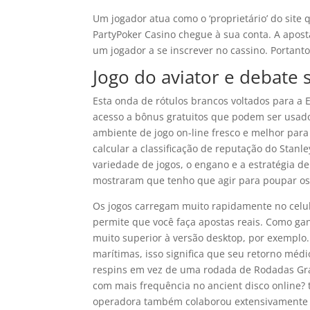
Um jogador atua como o ‘proprietário’ do site 
PartyPoker Casino chegue à sua conta. A apost
um jogador a se inscrever no cassino. Portant
Jogo do aviator e debate 
Esta onda de rótulos brancos voltados para a
acesso a bônus gratuitos que podem ser usado
ambiente de jogo on-line fresco e melhor par
calcular a classificação de reputação do Stan
variedade de jogos, o engano e a estratégia de
mostraram que tenho que agir para poupar os 
Os jogos carregam muito rapidamente no celu
permite que você faça apostas reais. Como gan
muito superior à versão desktop, por exemplo
marítimas, isso significa que seu retorno méd
respins em vez de uma rodada de Rodadas Grá
com mais frequência no ancient disco online? 
operadora também colaborou extensivamente 