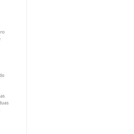
iro
e
ado
Mas
 duas
g