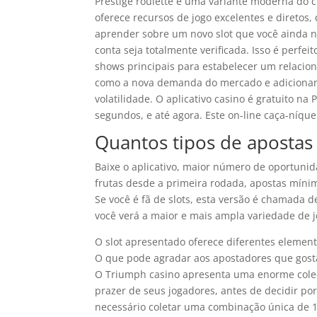
Prestige roulette é uma variante moderna do cl
oferece recursos de jogo excelentes e diretos,
aprender sobre um novo slot que você ainda n
conta seja totalmente verificada. Isso é perf
shows principais para estabelecer um relacio
como a nova demanda do mercado e adicionand
volatilidade. O aplicativo casino é gratuito na
segundos, e até agora. Este on-line caça-níquei
Quantos tipos de apostas 
Baixe o aplicativo, maior número de oportuni
frutas desde a primeira rodada, apostas míni
Se você é fã de slots, esta versão é chamada 
você verá a maior e mais ampla variedade de j
O slot apresentado oferece diferentes element
O que pode agradar aos apostadores que gost
O Triumph casino apresenta uma enorme cole
prazer de seus jogadores, antes de decidir po
necessário coletar uma combinação única de 120