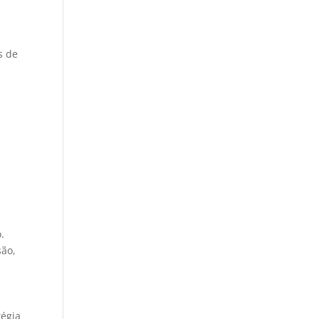
s de
.
são,
tégia