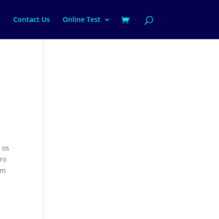
s
Contact Us
Online Test
 os
ro
em